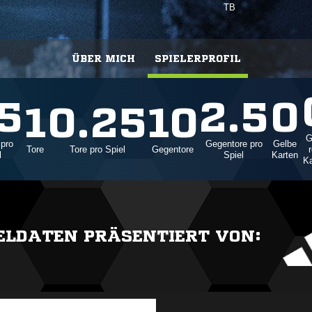
TB
ÜBER MICH
SPIELERPROFIL
.5
2.5
0
1
0.25
10
G
 pro
Gegentore pro
Gelbe
Tore
Tore pro Spiel
Gegentore
l
Spiel
Karten
Ka
IELDATEN PRÄSENTIERT VON: