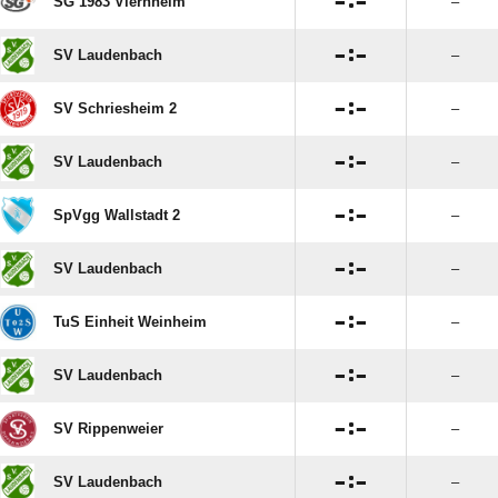

:

SG 1983 Viernheim
–

:

SV Laudenbach
–

:

SV Schriesheim 2
–

:

SV Laudenbach
–

:

SpVgg Wallstadt 2
–

:

SV Laudenbach
–

:

TuS Einheit Weinheim
–

:

SV Laudenbach
–

:

SV Rippenweier
–

:

SV Laudenbach
–