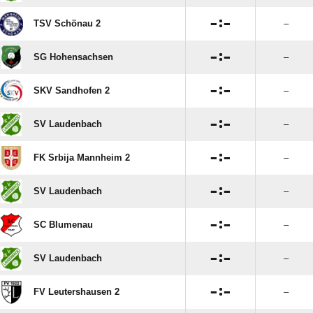

:

TSV Schönau 2
–

:

SG Hohensachsen
–

:

SKV Sandhofen 2
–

:

SV Laudenbach
–

:

FK Srbija Mannheim 2
–

:

SV Laudenbach
–

:

SC Blumenau
–

:

SV Laudenbach
–

:

FV Leutershausen 2
–