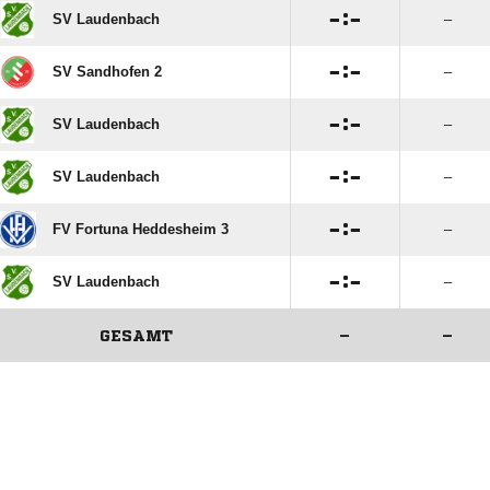

:

SV Laudenbach
–

:

SV Sandhofen 2
–

:

SV Laudenbach
–

:

SV Laudenbach
–

:

FV Fortuna Heddesheim 3
–

:

SV Laudenbach
–
GESAMT
–
–
ANZEIGE
ANZEIGE