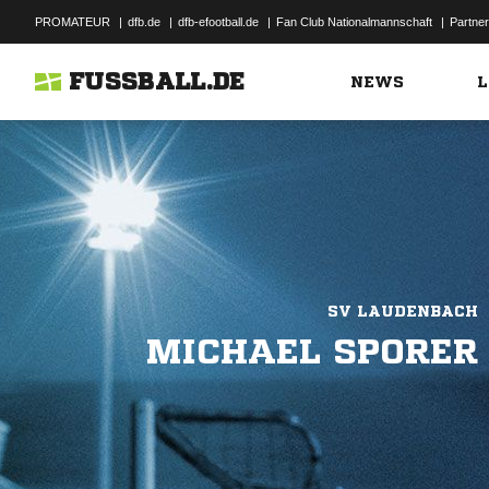
PROMATEUR
|
dfb.de
|
dfb-efootball.de
|
Fan Club Nationalmannschaft
|
Partner
FUSSBALL.DE
NEWS
L
SV LAUDENBACH
MICHAEL SPORER