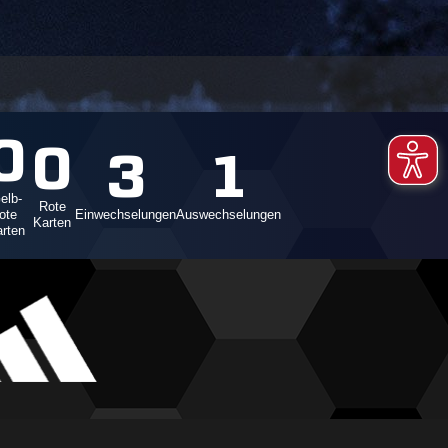
0
0
3
1
elb-
Rote
rote
Einwechselungen
Auswechselungen
Karten
rten