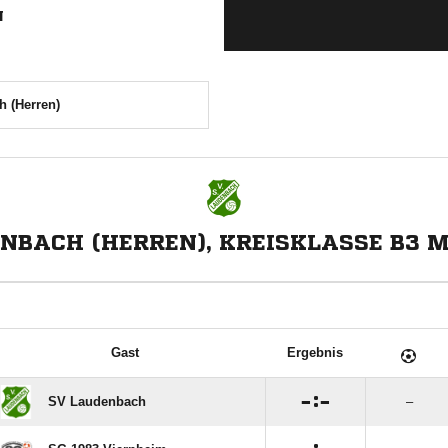
N
 (Herren)
NBACH (HERREN), KREISKLASSE B3
Gast
Ergebnis

:

SV Laudenbach
–