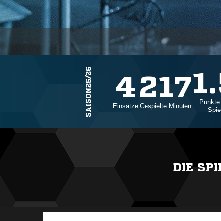
SAISON25/26
1
4
217
Punkte
Einsätze
Gespielte Minuten
Spie
DIE SP