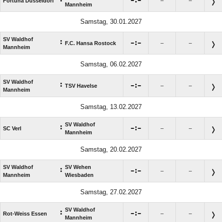

:

Fortuna Düsseldorf
–
–
Mannheim
Samstag, 30.01.2027
SV Waldhof
:

:

F.C. Hansa Rostock
–
–
Mannheim
Samstag, 06.02.2027
SV Waldhof
:

:

TSV Havelse
–
–
Mannheim
Samstag, 13.02.2027
SV Waldhof
:

:

SC Verl
–
–
Mannheim
Samstag, 20.02.2027
SV Waldhof
SV Wehen
:

:

–
–
Mannheim
Wiesbaden
Samstag, 27.02.2027
SV Waldhof
:

:

Rot-Weiss Essen
–
–
Mannheim