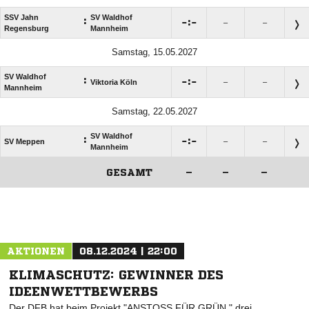
SSV Jahn
SV Waldhof
:

:

–
–
Regensburg
Mannheim
Samstag, 15.05.2027
SV Waldhof
:

:

Viktoria Köln
–
–
Mannheim
Samstag, 22.05.2027
SV Waldhof
:

:

SV Meppen
–
–
Mannheim
GESAMT
–
–
–
ANZEIGE
AKTIONEN
08.12.2024 | 22:00
KLIMASCHUTZ: GEWINNER DES
IDEENWETTBEWERBS
Der DFB hat beim Projekt "ANSTOSS FÜR GRÜN " drei