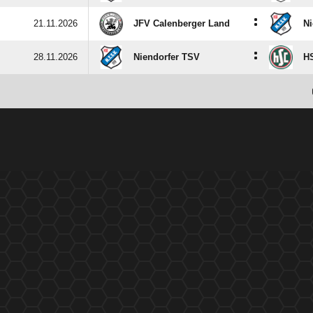
:
21.11.2026
JFV Calenberger Land
Ni
:
28.11.2026
Niendorfer TSV
H