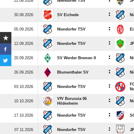
:
22.08.2026
Niendorfer TSV
JF
:
30.08.2026
SV Eichede
Ni
:
05.09.2026
Niendorfer TSV
Ei
:
12.09.2026
Niendorfer TSV
J
:
20.09.2026
SV Werder Bremen II
Ni
:
26.09.2026
Blumenthaler SV
Ni
FC
:
03.10.2026
Niendorfer TSV
No
VfV Borussia 06
:
10.10.2026
Ni
Hildesheim
:
17.10.2026
Niendorfer TSV
SC
:
07.11.2026
Niendorfer TSV
J