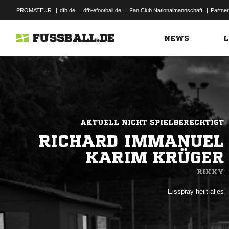
PROMATEUR
|
dfb.de
|
dfb-efootball.de
|
Fan Club Nationalmannschaft
|
Partner
FUSSBALL.DE
NEWS
L
AKTUELL NICHT SPIELBERECHTIGT
RICHARD IMMANUEL
KARIM KRÜGER
RIKKY
Eisspray heilt alles