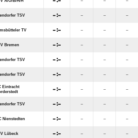

:

V A/​O/​B/​H/​H
–
–
–

:

endorfer TSV
–
–
–

:

msbütteler TV
–
–
–

:

FV Bremen
–
–
–

:

endorfer TSV
–
–
–

:

endorfer TSV
–
–
–
 Eintracht

:

–
–
–
rderstedt

:

endorfer TSV
–
–
–

:

 Nienstedten
–
–
–

:

FV Lübeck
–
–
–