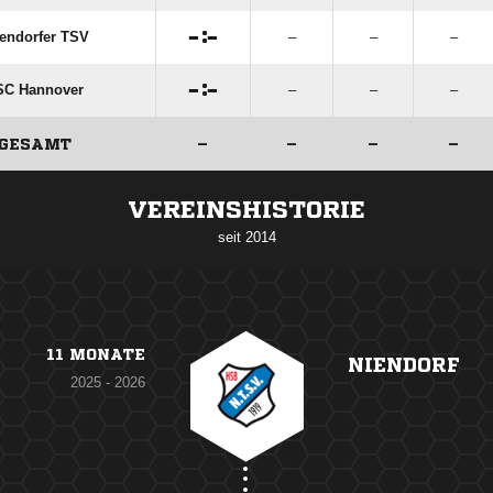

:

endorfer TSV
–
–
–

:

SC Hannover
–
–
–
GESAMT
–
–
–
–
ANZEIGE
VEREINSHISTORIE
seit 2014
11 MONATE
NIENDORF
2025 - 2026