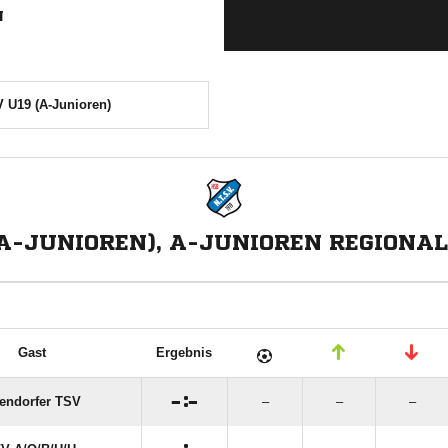
N
V U19 (A-Junioren)
(A-JUNIOREN), A-JUNIOREN REGIONAL
Gast
Ergebnis

:

endorfer TSV
–
–
–