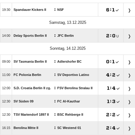
:

:


Spandauer Kickers II
NSF
 
:

:


Delay Sports Berlin II
JFC Berlin
U
 
:

:


SV Tasmania Berlin II
Adlershofer BC
:

:


FC Polonia Berlin
SV Deportivo Latino
:

:


S.D. Croatia Berlin II zg.
FSV Berolina Stralau II
:

:


SV Süden 09
FC Al-Kauthar
:

:


TSV Mariendorf 1897 II
BSC Rehberge II
:

:


Berolina Mitte II
SC Westend 01