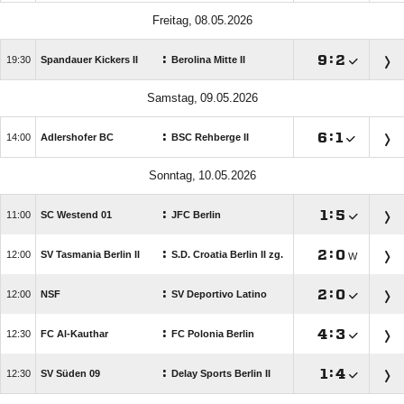
 
:

:


Spandauer Kickers II
Berolina Mitte II
 
:

:


Adlershofer BC
BSC Rehberge II
 
:

:


SC Westend 01
JFC Berlin
:

:


SV Tasmania Berlin II
S.D. Croatia Berlin II zg.
W
:

:


NSF
SV Deportivo Latino
:

:


FC Al-Kauthar
FC Polonia Berlin
:

:


SV Süden 09
Delay Sports Berlin II