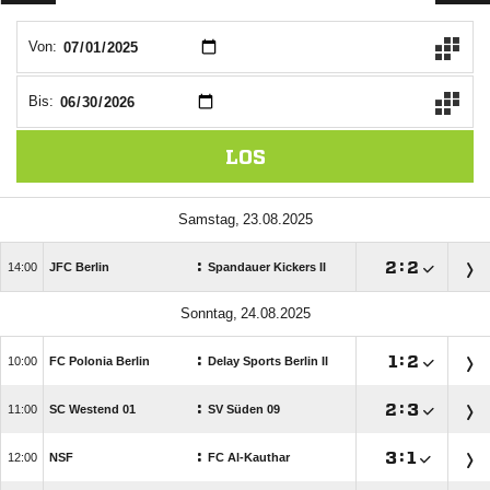
Von:
Bis:
LOS
 
:

:


JFC Berlin
Spandauer Kickers II
 
:

:


FC Polonia Berlin
Delay Sports Berlin II
:

:


SC Westend 01
SV Süden 09
:

:


NSF
FC Al-Kauthar