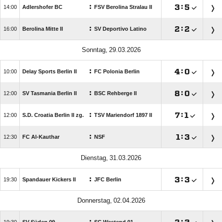
:

:


Adlershofer BC
FSV Berolina Stralau II
:

:


Berolina Mitte II
SV Deportivo Latino
 
:

:


Delay Sports Berlin II
FC Polonia Berlin
:

:


SV Tasmania Berlin II
BSC Rehberge II
:

:


S.D. Croatia Berlin II zg.
TSV Mariendorf 1897 II
:

:


FC Al-Kauthar
NSF
 
:

:


Spandauer Kickers II
JFC Berlin
 