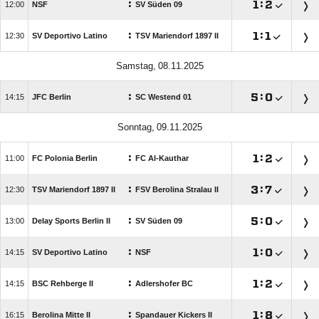
:

:


NSF
SV Süden 09
:

:


SV Deportivo Latino
TSV Mariendorf 1897 II
 
:

:


JFC Berlin
SC Westend 01
 
:

:


FC Polonia Berlin
FC Al-Kauthar
:

:


TSV Mariendorf 1897 II
FSV Berolina Stralau II
:

:


Delay Sports Berlin II
SV Süden 09
:

:


SV Deportivo Latino
NSF
:

:


BSC Rehberge II
Adlershofer BC
:

:


Berolina Mitte II
Spandauer Kickers II