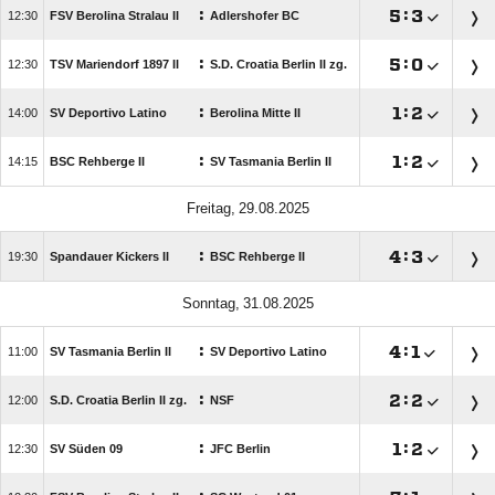
:

:


FSV Berolina Stralau II
Adlershofer BC
:

:


TSV Mariendorf 1897 II
S.D. Croatia Berlin II zg.
:

:


SV Deportivo Latino
Berolina Mitte II
:

:


BSC Rehberge II
SV Tasmania Berlin II
 
:

:


Spandauer Kickers II
BSC Rehberge II
 
:

:


SV Tasmania Berlin II
SV Deportivo Latino
:

:


S.D. Croatia Berlin II zg.
NSF
:

:


SV Süden 09
JFC Berlin