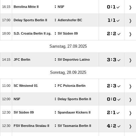
:

:


Berolina Mitte II
NSF
:

:


Delay Sports Berlin II
Adlershofer BC
:

:


S.D. Croatia Berlin II zg.
SV Süden 09
 
:

:


JFC Berlin
SV Deportivo Latino
 
:

:


SC Westend 01
FC Polonia Berlin
:

:


NSF
Delay Sports Berlin II
:

:


SV Süden 09
Spandauer Kickers II
:

:


FSV Berolina Stralau II
SV Tasmania Berlin II