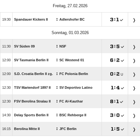
 
:

:


Spandauer Kickers II
Adlershofer BC
 
:

:


SV Süden 09
NSF
:

:


SV Tasmania Berlin II
SC Westend 01
:

:


S.D. Croatia Berlin II zg.
FC Polonia Berlin
U
:

:


TSV Mariendorf 1897 II
SV Deportivo Latino
:

:


FSV Berolina Stralau II
FC Al-Kauthar
:

:


Delay Sports Berlin II
BSC Rehberge II
:

:


Berolina Mitte II
JFC Berlin