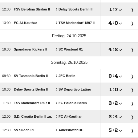
:

:


FSV Berolina Stralau II
Delay Sports Berlin II
:

:


FC Al-Kauthar
TSV Mariendorf 1897 II
 
:

:


Spandauer Kickers II
SC Westend 01
 
:

:


SV Tasmania Berlin II
JFC Berlin
:

:


Delay Sports Berlin II
SV Deportivo Latino
:

:


TSV Mariendorf 1897 II
FC Polonia Berlin
:

:


S.D. Croatia Berlin II zg.
FC Al-Kauthar
:

:


SV Süden 09
Adlershofer BC