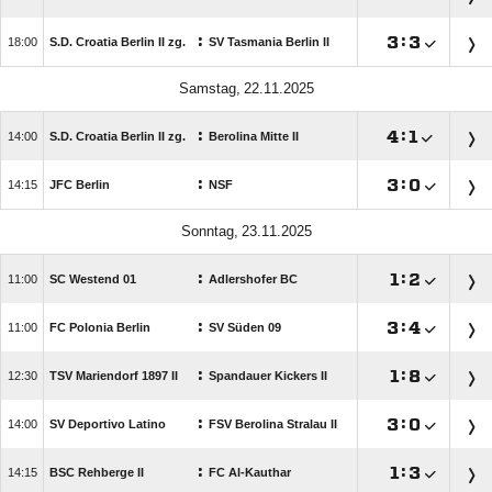
:

:


S.D. Croatia Berlin II zg.
SV Tasmania Berlin II
 
:

:


S.D. Croatia Berlin II zg.
Berolina Mitte II
:

:


JFC Berlin
NSF
 
:

:


SC Westend 01
Adlershofer BC
:

:


FC Polonia Berlin
SV Süden 09
:

:


TSV Mariendorf 1897 II
Spandauer Kickers II
:

:


SV Deportivo Latino
FSV Berolina Stralau II
:

:


BSC Rehberge II
FC Al-Kauthar