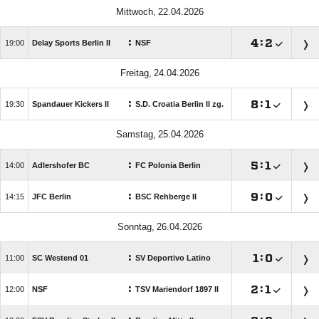
 
:

:


Delay Sports Berlin II
NSF
 
:

:


Spandauer Kickers II
S.D. Croatia Berlin II zg.
 
:

:


Adlershofer BC
FC Polonia Berlin
:

:


JFC Berlin
BSC Rehberge II
 
:

:


SC Westend 01
SV Deportivo Latino
:

:


NSF
TSV Mariendorf 1897 II