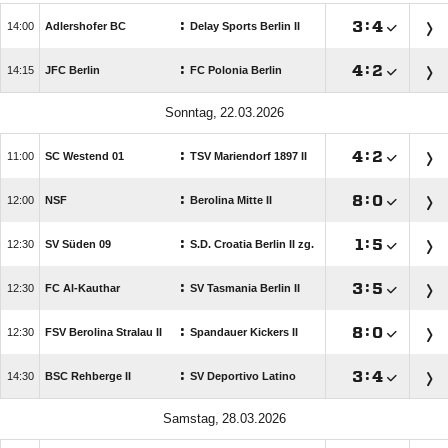
:

:


Adlershofer BC
Delay Sports Berlin II
:

:


JFC Berlin
FC Polonia Berlin
 
:

:


SC Westend 01
TSV Mariendorf 1897 II
:

:


NSF
Berolina Mitte II
:

:


SV Süden 09
S.D. Croatia Berlin II zg.
:

:


FC Al-Kauthar
SV Tasmania Berlin II
:

:


FSV Berolina Stralau II
Spandauer Kickers II
:

:


BSC Rehberge II
SV Deportivo Latino
 