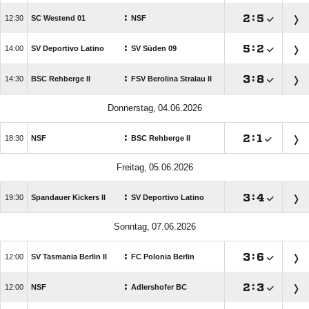
:

:


SC Westend 01
NSF
:

:


SV Deportivo Latino
SV Süden 09
:

:


BSC Rehberge II
FSV Berolina Stralau II
 
:

:


NSF
BSC Rehberge II
 
:

:


Spandauer Kickers II
SV Deportivo Latino
 
:

:


SV Tasmania Berlin II
FC Polonia Berlin
:

:


NSF
Adlershofer BC