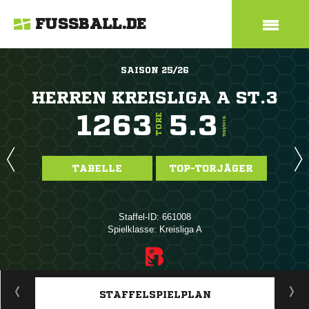
FUSSBALL.DE
SAISON 25/26
HERREN KREISLIGA A ST.3
1263
5.3
TORE
TORE/SPIEL
TABELLE
TOP-TORJÄGER
Staffel-ID: 661008
Spielklasse: Kreisliga A
ANZEIGE
STAFFELSPIELPLAN