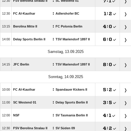
:

:


FSV Berolina Stralau II
SC Westend 01
:

:


FC Al-Kauthar
Adlershofer BC
:

:


Berolina Mitte II
FC Polonia Berlin
:

:


Delay Sports Berlin II
TSV Mariendorf 1897 II
 
:

:


JFC Berlin
TSV Mariendorf 1897 II
 
:

:


FC Al-Kauthar
Spandauer Kickers II
:

:


SC Westend 01
Delay Sports Berlin II
:

:


NSF
SV Tasmania Berlin II
:

:


FSV Berolina Stralau II
SV Süden 09