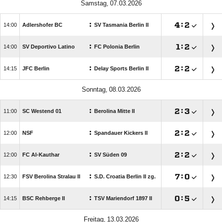
 
:

:


Adlershofer BC
SV Tasmania Berlin II
:

:


SV Deportivo Latino
FC Polonia Berlin
:

:


JFC Berlin
Delay Sports Berlin II
 
:

:


SC Westend 01
Berolina Mitte II
:

:


NSF
Spandauer Kickers II
:

:


FC Al-Kauthar
SV Süden 09
:

:


FSV Berolina Stralau II
S.D. Croatia Berlin II zg.
:

:


BSC Rehberge II
TSV Mariendorf 1897 II
 