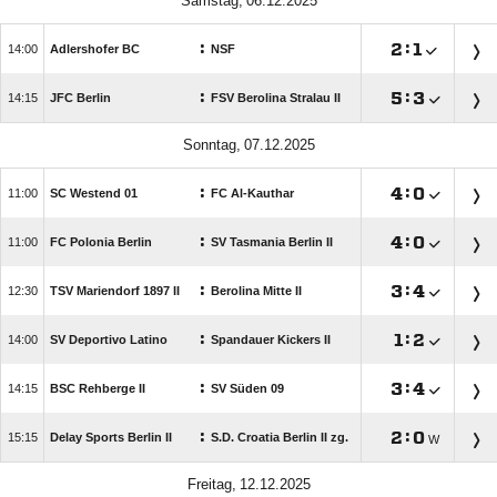
 
:

:


Adlershofer BC
NSF
:

:


JFC Berlin
FSV Berolina Stralau II
 
:

:


SC Westend 01
FC Al-Kauthar
:

:


FC Polonia Berlin
SV Tasmania Berlin II
:

:


TSV Mariendorf 1897 II
Berolina Mitte II
:

:


SV Deportivo Latino
Spandauer Kickers II
:

:


BSC Rehberge II
SV Süden 09
:

:


Delay Sports Berlin II
S.D. Croatia Berlin II zg.
W
 