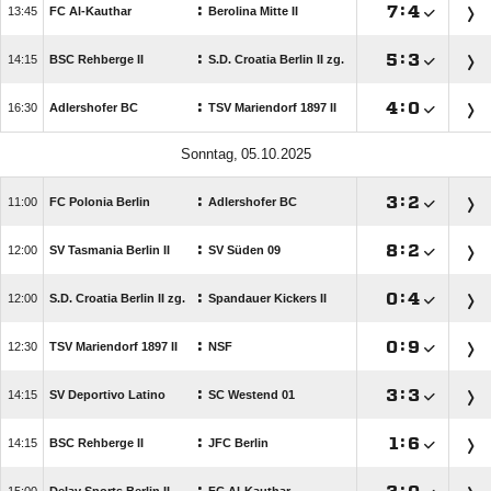
:

:


FC Al-Kauthar
Berolina Mitte II
:

:


BSC Rehberge II
S.D. Croatia Berlin II zg.
:

:


Adlershofer BC
TSV Mariendorf 1897 II
 
:

:


FC Polonia Berlin
Adlershofer BC
:

:


SV Tasmania Berlin II
SV Süden 09
:

:


S.D. Croatia Berlin II zg.
Spandauer Kickers II
:

:


TSV Mariendorf 1897 II
NSF
:

:


SV Deportivo Latino
SC Westend 01
:

:


BSC Rehberge II
JFC Berlin