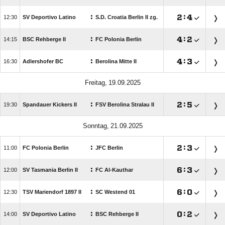
:

:


SV Deportivo Latino
S.D. Croatia Berlin II zg.
:

:


BSC Rehberge II
FC Polonia Berlin
:

:


Adlershofer BC
Berolina Mitte II
 
:

:


Spandauer Kickers II
FSV Berolina Stralau II
 
:

:


FC Polonia Berlin
JFC Berlin
:

:


SV Tasmania Berlin II
FC Al-Kauthar
:

:


TSV Mariendorf 1897 II
SC Westend 01
:

:


SV Deportivo Latino
BSC Rehberge II