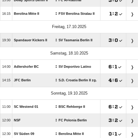
:

:


Delay Sports Berlin II
FC Al-Kauthar
:

:


Berolina Mitte II
FSV Berolina Stralau II
 
:

:


Spandauer Kickers II
SV Tasmania Berlin II
 
:

:


Adlershofer BC
SV Deportivo Latino
:

:


JFC Berlin
S.D. Croatia Berlin II zg.
 
:

:


SC Westend 01
BSC Rehberge II
:

:


NSF
FC Polonia Berlin
:

:


SV Süden 09
Berolina Mitte II