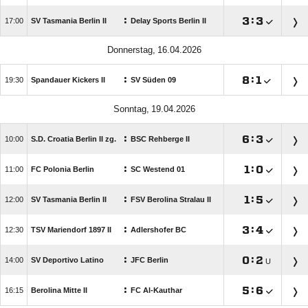
:

:


SV Tasmania Berlin II
Delay Sports Berlin II
 
:

:


Spandauer Kickers II
SV Süden 09
 
:

:


S.D. Croatia Berlin II zg.
BSC Rehberge II
:

:


FC Polonia Berlin
SC Westend 01
:

:


SV Tasmania Berlin II
FSV Berolina Stralau II
:

:


TSV Mariendorf 1897 II
Adlershofer BC
:

:


SV Deportivo Latino
JFC Berlin
U
:

:


Berolina Mitte II
FC Al-Kauthar