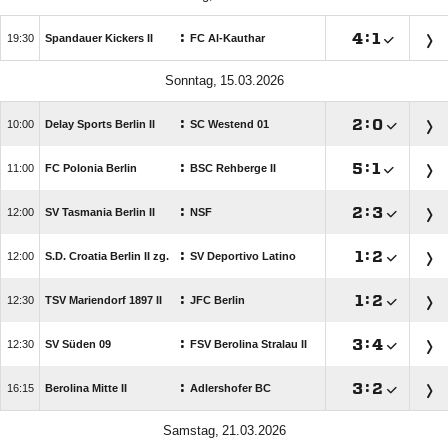
:

:


Spandauer Kickers II
FC Al-Kauthar
 
:

:


Delay Sports Berlin II
SC Westend 01
:

:


FC Polonia Berlin
BSC Rehberge II
:

:


SV Tasmania Berlin II
NSF
:

:


S.D. Croatia Berlin II zg.
SV Deportivo Latino
:

:


TSV Mariendorf 1897 II
JFC Berlin
:

:


SV Süden 09
FSV Berolina Stralau II
:

:


Berolina Mitte II
Adlershofer BC
 