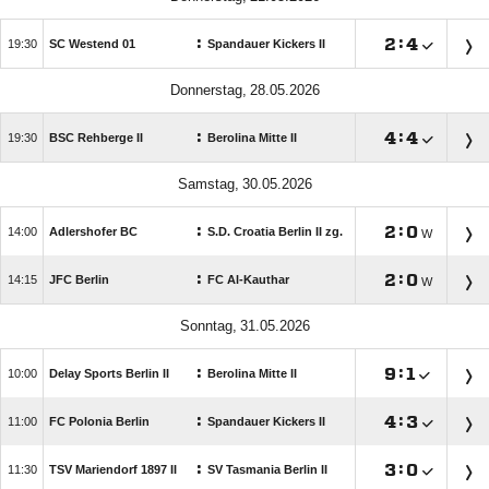
:

:


SC Westend 01
Spandauer Kickers II
 
:

:


BSC Rehberge II
Berolina Mitte II
 
:

:


Adlershofer BC
S.D. Croatia Berlin II zg.
W
:

:


JFC Berlin
FC Al-Kauthar
W
 
:

:


Delay Sports Berlin II
Berolina Mitte II
:

:


FC Polonia Berlin
Spandauer Kickers II
:

:


TSV Mariendorf 1897 II
SV Tasmania Berlin II