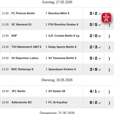
 
:

:


FC Polonia Berlin
Berolina Mitte II
:

:


SC Westend 01
FSV Berolina Stralau II
:

:


NSF
S.D. Croatia Berlin II zg.
W
:

:


TSV Mariendorf 1897 II
Delay Sports Berlin II
:

:


SV Deportivo Latino
SV Tasmania Berlin II
:

:


BSC Rehberge II
Spandauer Kickers II
 
:

:


JFC Berlin
SV Süden 09
:

:


Adlershofer BC
FC Al-Kauthar
 