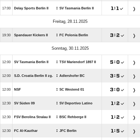
:

:


Delay Sports Berlin II
SV Tasmania Berlin II
 
:

:


Spandauer Kickers II
FC Polonia Berlin
 
:

:


SV Tasmania Berlin II
TSV Mariendorf 1897 II
:

:


S.D. Croatia Berlin II zg.
Adlershofer BC
:

:


NSF
SC Westend 01
:

:


SV Süden 09
SV Deportivo Latino
:

:


FSV Berolina Stralau II
BSC Rehberge II
:

:


FC Al-Kauthar
JFC Berlin