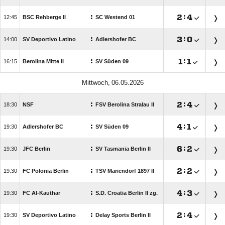
:

:


BSC Rehberge II
SC Westend 01
:

:


SV Deportivo Latino
Adlershofer BC
:

:


Berolina Mitte II
SV Süden 09
 
:

:


NSF
FSV Berolina Stralau II
:

:


Adlershofer BC
SV Süden 09
:

:


JFC Berlin
SV Tasmania Berlin II
:

:


FC Polonia Berlin
TSV Mariendorf 1897 II
:

:


FC Al-Kauthar
S.D. Croatia Berlin II zg.
:

:


SV Deportivo Latino
Delay Sports Berlin II