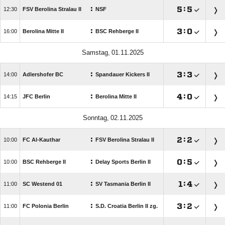
:

:


FSV Berolina Stralau II
NSF
:

:


Berolina Mitte II
BSC Rehberge II
 
:

:


Adlershofer BC
Spandauer Kickers II
:

:


JFC Berlin
Berolina Mitte II
 
:

:


FC Al-Kauthar
FSV Berolina Stralau II
:

:


BSC Rehberge II
Delay Sports Berlin II
:

:


SC Westend 01
SV Tasmania Berlin II
:

:


FC Polonia Berlin
S.D. Croatia Berlin II zg.