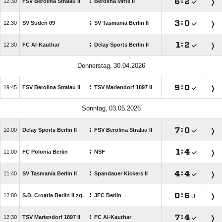
:

:


FSV Berolina Stralau II
Berolina Mitte II
:

:


SV Süden 09
SV Tasmania Berlin II
:

:


FC Al-Kauthar
Delay Sports Berlin II
 
:

:


FSV Berolina Stralau II
TSV Mariendorf 1897 II
 
:

:


Delay Sports Berlin II
FSV Berolina Stralau II
:

:


FC Polonia Berlin
NSF
:

:


SV Tasmania Berlin II
Spandauer Kickers II
:

:


S.D. Croatia Berlin II zg.
JFC Berlin
U
:

:


TSV Mariendorf 1897 II
FC Al-Kauthar