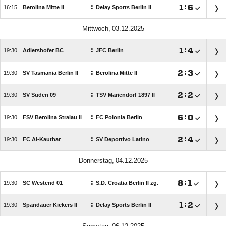
:

:


Berolina Mitte II
Delay Sports Berlin II
 
:

:


Adlershofer BC
JFC Berlin
:

:


SV Tasmania Berlin II
Berolina Mitte II
:

:


SV Süden 09
TSV Mariendorf 1897 II
:

:


FSV Berolina Stralau II
FC Polonia Berlin
:

:


FC Al-Kauthar
SV Deportivo Latino
 
:

:


SC Westend 01
S.D. Croatia Berlin II zg.
:

:


Spandauer Kickers II
Delay Sports Berlin II