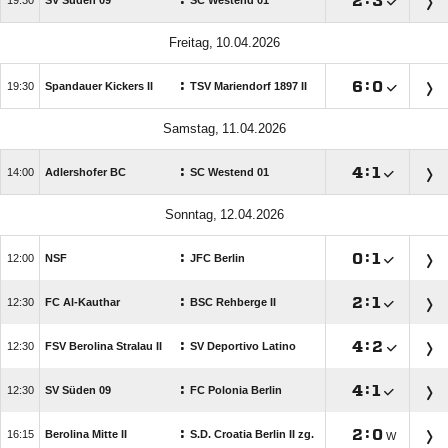
:

:


SV Süden 09
SC Westend 01
 
:

:


Spandauer Kickers II
TSV Mariendorf 1897 II
 
:

:


Adlershofer BC
SC Westend 01
 
:

:


NSF
JFC Berlin
:

:


FC Al-Kauthar
BSC Rehberge II
:

:


FSV Berolina Stralau II
SV Deportivo Latino
:

:


SV Süden 09
FC Polonia Berlin
:

:


Berolina Mitte II
S.D. Croatia Berlin II zg.
W