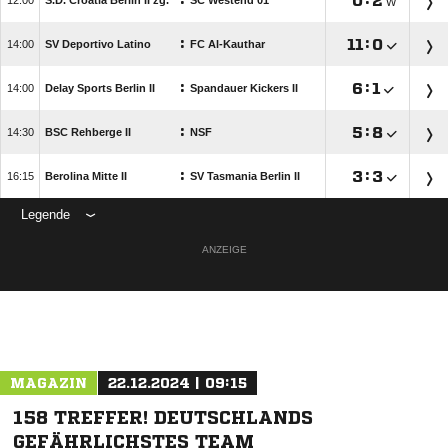
:

:


S.D. Croatia Berlin II zg.
SC Westend 01
W
:

:


SV Deportivo Latino
FC Al-Kauthar
:

:


Delay Sports Berlin II
Spandauer Kickers II
:

:


BSC Rehberge II
NSF
:

:


Berolina Mitte II
SV Tasmania Berlin II
Legende
ANZEIGE
MAGAZIN
22.12.2024 | 09:15
158 TREFFER! DEUTSCHLANDS
GEFÄHRLICHSTES TEAM