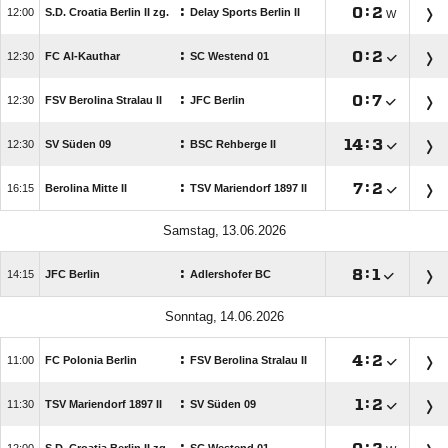
:

:


S.D. Croatia Berlin II zg.
Delay Sports Berlin II
W
:

:


FC Al-Kauthar
SC Westend 01
:

:


FSV Berolina Stralau II
JFC Berlin
:

:


SV Süden 09
BSC Rehberge II
:

:


Berolina Mitte II
TSV Mariendorf 1897 II
 
:

:


JFC Berlin
Adlershofer BC
 
:

:


FC Polonia Berlin
FSV Berolina Stralau II
:

:


TSV Mariendorf 1897 II
SV Süden 09