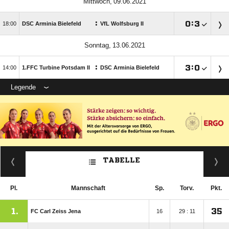
 
:

:


DSC Arminia Bielefeld
VfL Wolfsburg II
 
:

:


1.FFC Turbine Potsdam II
DSC Arminia Bielefeld
Legende
TABELLE
Pl.
Mannschaft
Sp.
Torv.
Pkt.
1.
35
FC Carl Zeiss Jena
16
29 : 11