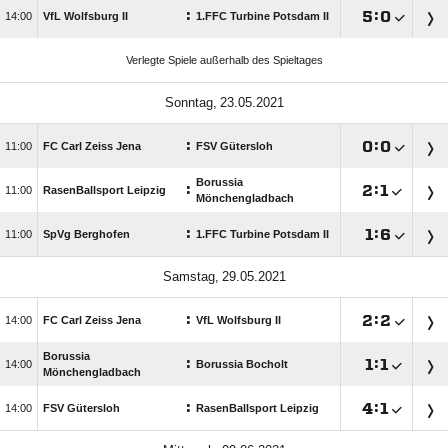
:

:


VfL Wolfsburg II
1.FFC Turbine Potsdam II
Verlegte Spiele außerhalb des Spieltages
 
:

:


FC Carl Zeiss Jena
FSV Gütersloh
Borussia
:

:


RasenBallsport Leipzig
Mönchengladbach
:

:


SpVg Berghofen
1.FFC Turbine Potsdam II
 
:

:


FC Carl Zeiss Jena
VfL Wolfsburg II
Borussia
:

:


Borussia Bocholt
Mönchengladbach
:

:


FSV Gütersloh
RasenBallsport Leipzig