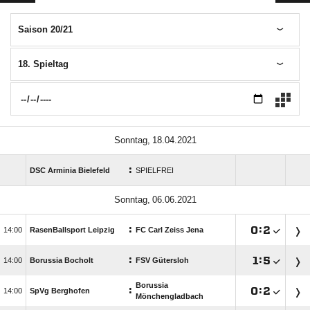
Saison 20/21
18. Spieltag
 
:
DSC Arminia Bielefeld
SPIELFREI
 
:

:


RasenBallsport Leipzig
FC Carl Zeiss Jena
:

:


Borussia Bocholt
FSV Gütersloh
Borussia
:

:


SpVg Berghofen
Mönchengladbach