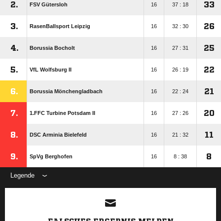
2.
33
FSV Gütersloh
16
37 : 18
3.
26
RasenBallsport Leipzig
16
32 : 30
4.
25
Borussia Bocholt
16
27 : 31
5.
22
VfL Wolfsburg II
16
26 : 19
6.
21
Borussia Mönchengladbach
16
22 : 24
7.
20
1.FFC Turbine Potsdam II
16
27 : 26
8.
11
DSC Arminia Bielefeld
16
21 : 32
9.
8
SpVg Berghofen
16
8 : 38
Legende
ANZEIGE