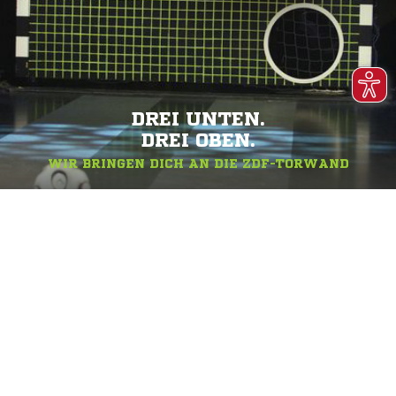
DREI UNTEN.
DREI OBEN.
WIR BRINGEN DICH AN DIE ZDF-TORWAND