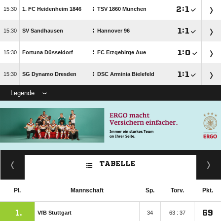
:

:


1. FC Heidenheim 1846
TSV 1860 München
:

:


SV Sandhausen
Hannover 96
:

:


Fortuna Düsseldorf
FC Erzgebirge Aue
:

:


SG Dynamo Dresden
DSC Arminia Bielefeld
Legende
TABELLE
Pl.
Mannschaft
Sp.
Torv.
Pkt.
1.
69
VfB Stuttgart
34
63 : 37