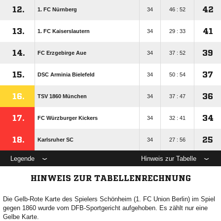
12.
42
1. FC Nürnberg
34
46 : 52
13.
41
1. FC Kaiserslautern
34
29 : 33
14.
39
FC Erzgebirge Aue
34
37 : 52
15.
37
DSC Arminia Bielefeld
34
50 : 54
16.
36
TSV 1860 München
34
37 : 47
17.
34
FC Würzburger Kickers
34
32 : 41
18.
25
Karlsruher SC
34
27 : 56
Legende
Hinweis zur Tabelle
HINWEIS ZUR TABELLENRECHNUNG
Die Gelb-Rote Karte des Spielers Schönheim (1. FC Union Berlin) im Spiel
gegen 1860 wurde vom DFB-Sportgericht aufgehoben. Es zählt nur eine
Gelbe Karte.