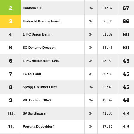
2.
67
Hannover 96
34
51 : 32
3.
66
Eintracht Braunschweig
34
50 : 36
4.
60
1. FC Union Berlin
34
51 : 39
5.
50
SG Dynamo Dresden
34
53 : 46
6.
46
1. FC Heidenheim 1846
34
43 : 39
7.
45
FC St. Pauli
34
39 : 35
8.
45
SpVgg Greuther Fürth
34
33 : 40
9.
44
VfL Bochum 1848
34
42 : 47
10.
42
SV Sandhausen
34
41 : 36
11.
42
Fortuna Düsseldorf
34
37 : 39