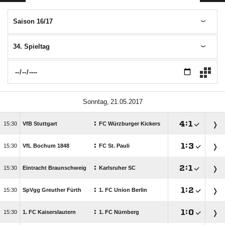
Saison 16/17
34. Spieltag
 
:

:


VfB Stuttgart
FC Würzburger Kickers
:

:


VfL Bochum 1848
FC St. Pauli
:

:


Eintracht Braunschweig
Karlsruher SC
:

:


SpVgg Greuther Fürth
1. FC Union Berlin
:

:


1. FC Kaiserslautern
1. FC Nürnberg