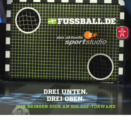
DREI UNTEN.
DREI OBEN.
WIR BRINGEN DICH AN DIE ZDF-TORWAND