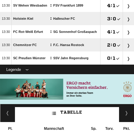
:

:


SV Wehen Wiesbaden
FSV Frankfurt 1899
:

:


Holstein Kiel
Hallescher FC
:

:


FC Rot-Weiß Erfurt
SG Sonnenhof Großaspach
:

:


Chemnitzer FC
F.C. Hansa Rostock
:

:


SC Preußen Münster
SSV Jahn Regensburg
Legende
TABELLE
Pl.
Mannschaft
Sp.
Torv.
Pkt.