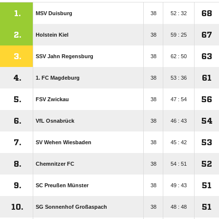
1.
68
MSV Duisburg
38
52 : 32
2.
67
Holstein Kiel
38
59 : 25
3.
63
SSV Jahn Regensburg
38
62 : 50
4.
61
1. FC Magdeburg
38
53 : 36
5.
56
FSV Zwickau
38
47 : 54
6.
54
VfL Osnabrück
38
46 : 43
7.
53
SV Wehen Wiesbaden
38
45 : 42
8.
52
Chemnitzer FC
38
54 : 51
9.
51
SC Preußen Münster
38
49 : 43
10.
51
SG Sonnenhof Großaspach
38
48 : 48