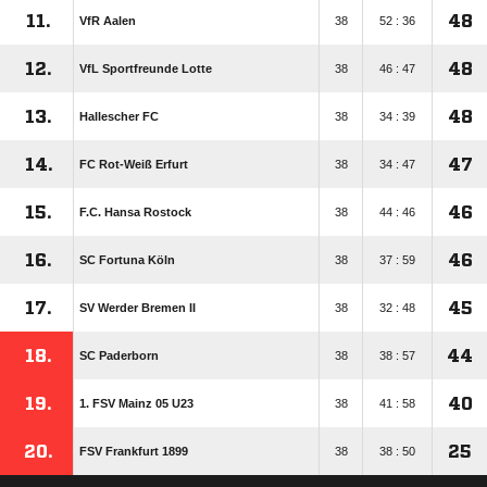
11.
48
VfR Aalen
38
52 : 36
12.
48
VfL Sportfreunde Lotte
38
46 : 47
13.
48
Hallescher FC
38
34 : 39
14.
47
FC Rot-Weiß Erfurt
38
34 : 47
15.
46
F.C. Hansa Rostock
38
44 : 46
16.
46
SC Fortuna Köln
38
37 : 59
17.
45
SV Werder Bremen II
38
32 : 48
18.
44
SC Paderborn
38
38 : 57
19.
40
1. FSV Mainz 05 U23
38
41 : 58
20.
25
FSV Frankfurt 1899
38
38 : 50