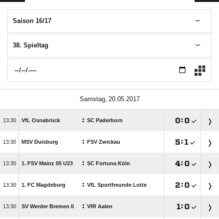
Saison 16/17
38. Spieltag
 
:

:


VfL Osnabrück
SC Paderborn
:

:


MSV Duisburg
FSV Zwickau
:

:


1. FSV Mainz 05 U23
SC Fortuna Köln
:

:


1. FC Magdeburg
VfL Sportfreunde Lotte
:

:


SV Werder Bremen II
VfR Aalen