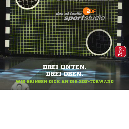
DREI UNTEN.
DREI OBEN.
WIR BRINGEN DICH AN DIE ZDF-TORWAND