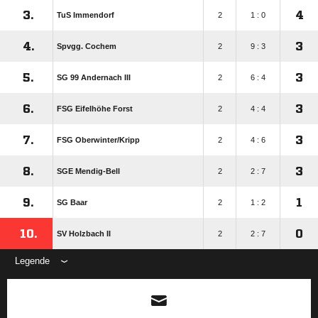
3.
4
TuS Immendorf
2
1 : 0
4.
3
Spvgg. Cochem
2
9 : 3
5.
3
SG 99 Andernach III
2
6 : 4
6.
3
FSG Eifelhöhe Forst
2
4 : 4
7.
3
FSG Oberwinter/​Kripp
2
4 : 6
8.
3
SGE Mendig-Bell
2
2 : 7
9.
1
SG Baar
2
1 : 2
10.
0
SV Holzbach II
2
2 : 7
Legende
ANZEIGE