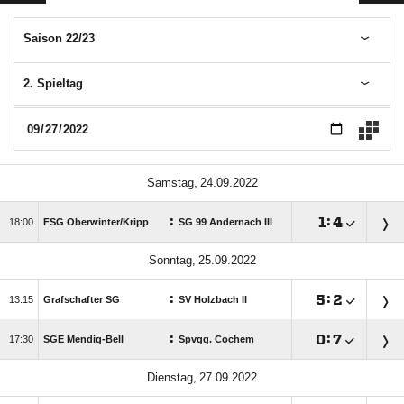
Saison 22/23
2. Spieltag
 
:

:


FSG Oberwinter/​Kripp
SG 99 Andernach III
 
:

:


Grafschafter SG
SV Holzbach II
:

:


SGE Mendig-Bell
Spvgg. Cochem
 