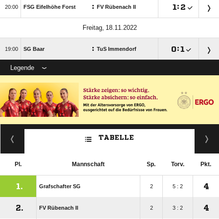
:

:


FSG Eifelhöhe Forst
FV Rübenach II
 
:

:


SG Baar
TuS Immendorf
Legende
TABELLE
Pl.
Mannschaft
Sp.
Torv.
Pkt.
1.
4
Grafschafter SG
2
5 : 2
2.
4
FV Rübenach II
2
3 : 2