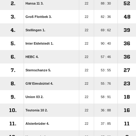
2.
52
Hansa 11 3.
22
88 : 30
3.
48
Groß Flottbek 3.
22
82 : 36
4.
39
Stellingen 1.
22
69 : 62
5.
36
Inter Eidelstedt 1.
22
90 : 40
6.
36
HEBC 4.
22
57 : 46
7.
27
Sternschanze 5.
22
53 : 55
8.
23
GW Eimsbüttel 4.
22
55 : 76
9.
18
Union 03 2.
22
58 : 91
10.
16
Teutonia 10 2.
22
36 : 88
11.
11
Alsterbrüder 4.
22
37 : 85