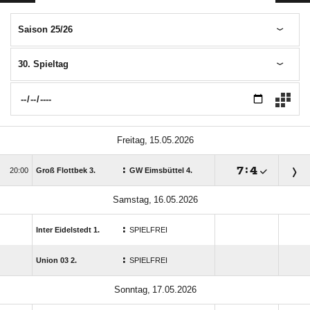
Saison 25/26
30. Spieltag
 
:

:


Groß Flottbek 3.
GW Eimsbüttel 4.
 
:
Inter Eidelstedt 1.
SPIELFREI
:
Union 03 2.
SPIELFREI
 