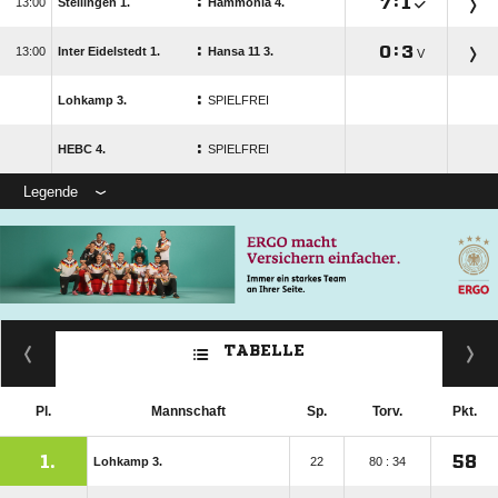
:

:


Stellingen 1.
Hammonia 4.
:

:


Inter Eidelstedt 1.
Hansa 11 3.
V
:
Lohkamp 3.
SPIELFREI
:
HEBC 4.
SPIELFREI
Legende
TABELLE
Pl.
Mannschaft
Sp.
Torv.
Pkt.
1.
58
Lohkamp 3.
22
80 : 34