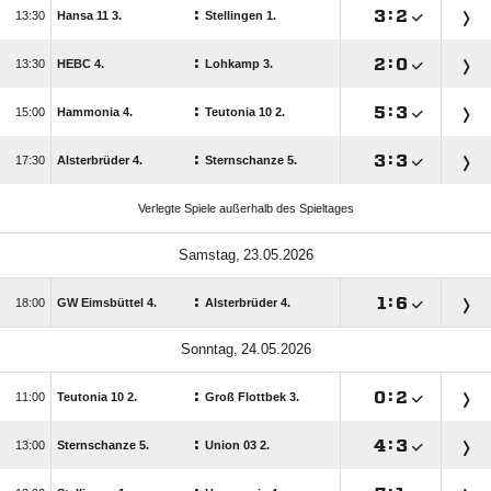
:

:


Hansa 11 3.
Stellingen 1.
:

:


HEBC 4.
Lohkamp 3.
:

:


Hammonia 4.
Teutonia 10 2.
:

:


Alsterbrüder 4.
Sternschanze 5.
Verlegte Spiele außerhalb des Spieltages
 
:

:


GW Eimsbüttel 4.
Alsterbrüder 4.
 
:

:


Teutonia 10 2.
Groß Flottbek 3.
:

:


Sternschanze 5.
Union 03 2.