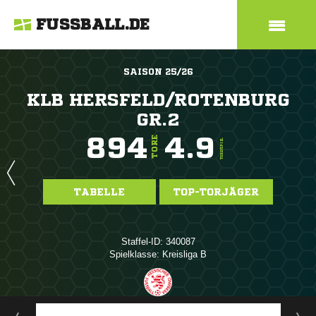
FUSSBALL.DE
SAISON 25/26
KLB HERSFELD/ROTENBURG
GR.2
894
4.9
TORE
TORE/SPIEL
TABELLE
TOP-TORJÄGER
Staffel-ID: 340087
Spielklasse: Kreisliga B
ANZEIGE