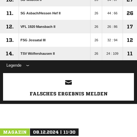
11.
26
SG Asbach/​Hessen Hef II
26
44 : 66
12.
17
VFL 1920 Mansbach II
26
26 : 86
13.
12
FSG Jossatal III
26
32 : 94
14.
11
TSV Wölfershausen II
26
24 : 109
Legende
ANZEIGE
FALSCHES ERGEBNIS MELDEN
MAGAZIN
08.12.2024 | 11:30