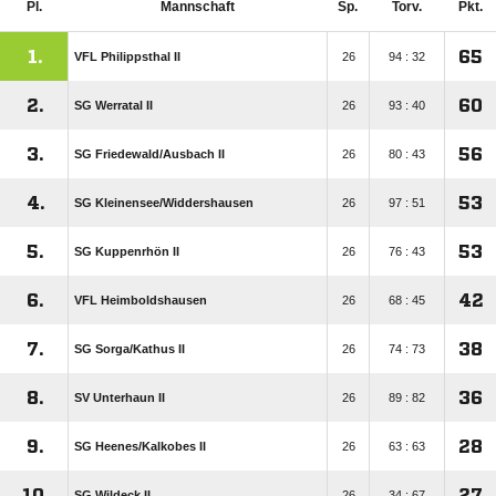
Pl.
Mannschaft
Sp.
Torv.
Pkt.
1.
65
VFL Philippsthal II
26
94 : 32
2.
60
SG Werratal II
26
93 : 40
3.
56
SG Friedewald/​Ausbach II
26
80 : 43
4.
53
SG Kleinensee/​Widdershausen
26
97 : 51
5.
53
SG Kuppenrhön II
26
76 : 43
6.
42
VFL Heimboldshausen
26
68 : 45
7.
38
SG Sorga/​Kathus II
26
74 : 73
8.
36
SV Unterhaun II
26
89 : 82
9.
28
SG Heenes/​Kalkobes II
26
63 : 63
10.
27
SG Wildeck II
26
34 : 67