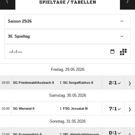
SPIELTAGE / TABELLEN
Saison 25/26
30. Spieltag
 
:

:


SG Friedewald/​Ausbach II
SG Sorga/​Kathus II
 
:

:


SG Werratal II
FSG Jossatal III
 

:

:

SG Kuppenrhön II
VFL Heimboldshausen