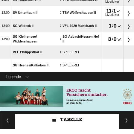
Liveticker

:

:

SV Unterhaun II
TSV Wölfershausen II
Liveticker
:

:


SG Wildeck II
VFL 1920 Mansbach II
SG Kleinensee/​
SG Asbach/​Hessen Hef
:

:


W
Widdershausen
II
:
VFL Philippsthal II
SPIELFREI
:
SG Heenes/​Kalkobes II
SPIELFREI
Legende
TABELLE