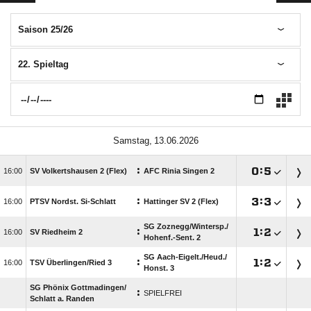
Saison 25/26
22. Spieltag
 
:

:


SV Volkertshausen 2 (Flex)
AFC Rinia Singen 2
:

:


PTSV Nordst. Si-Schlatt
Hattinger SV 2 (Flex)
SG Zoznegg/​Wintersp./​
:

:


SV Riedheim 2
Hohenf.-Sent. 2
SG Aach-Eigelt./​Heud./​
:

:


TSV Überlingen/​Ried 3
Honst. 3
SG Phönix Gottmadingen/​
:
SPIELFREI
Schlatt a. Randen