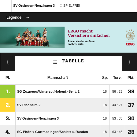
:
SV Orsingen-Nenzingen 3
SPIELFREI
Legende
TABELLE
Pl.
Mannschaft
Sp.
Torv.
Pkt.
1.
39
SG Zoznegg/​Wintersp./​Hohenf.-Sent. 2
18
56 : 23
2.
37
SV Riedheim 2
18
44 : 27
3.
30
SV Orsingen-Nenzingen 3
18
53 : 33
4.
28
SG Phönix Gottmadingen/​Schlatt a. Randen
18
63 : 45