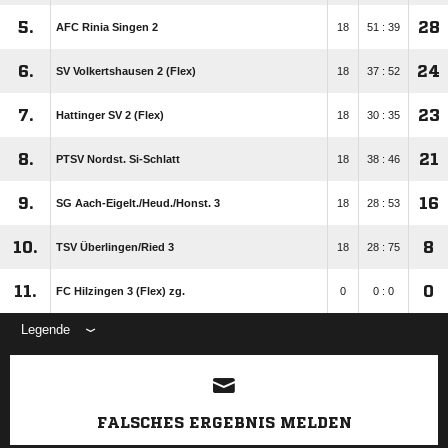
5.
28
AFC Rinia Singen 2
18
51 : 39
6.
24
SV Volkertshausen 2 (Flex)
18
37 : 52
7.
23
Hattinger SV 2 (Flex)
18
30 : 35
8.
21
PTSV Nordst. Si-Schlatt
18
38 : 46
9.
16
SG Aach-Eigelt./​Heud./​Honst. 3
18
28 : 53
10.
8
TSV Überlingen/​Ried 3
18
28 : 75
11.
0
FC Hilzingen 3 (Flex) zg.
0
0 : 0
Legende
ANZEIGE
FALSCHES ERGEBNIS MELDEN