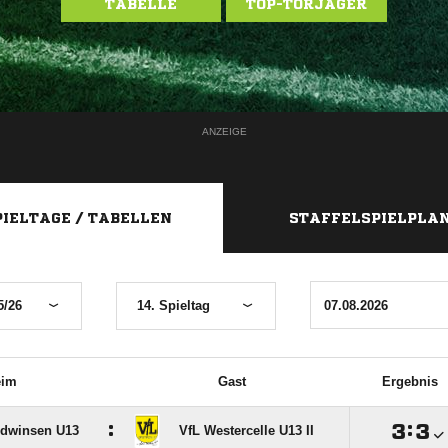
TABELLE
TOP-TORJÄGER
ANZEIGE
PIELTAGE / TABELLEN
STAFFELSPIELPLA
5/26
14. Spieltag
eim
Gast
Ergebnis
:

:

dwinsen U13
VfL Westercelle U13 II