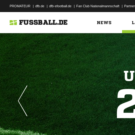
PROMATEUR
|
dfb.de
|
dfb-efootball.de
|
Fan Club Nationalmannschaft
|
Partner
FUSSBALL.DE
NEWS
L
U