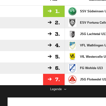
1.
SSV Südwinsen 
2.
ESV Fortuna Cell
3.
JSG Lachtetal U1
4.
VFL Wathlingen 
5.
VfL Westercelle U
6.
FG Wohlde U13
7.
JSG Flotwedel U1
Legende