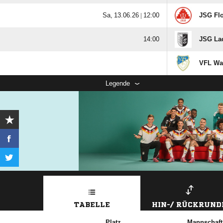
  |

JSG Flo

JSG Lac
VFL Wa
Legende
TABELLE
HIN-/ RÜCKRUND
Platz
Mannschaft