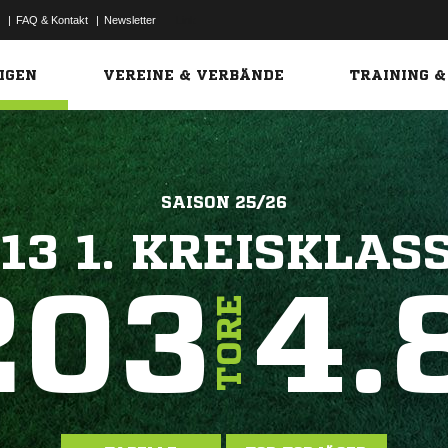
|
FAQ & Kontakt
|
Newsletter
Link
IGEN
VEREINE & VERBÄNDE
TRAINING &
SAISON 25/26
13 1. KREISKLAS
203
4.
TORE