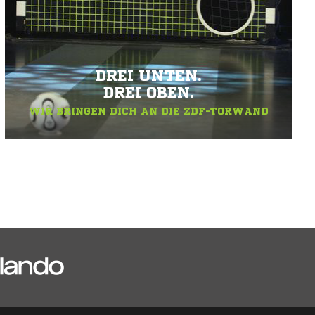
DREI UNTEN.
DREI OBEN.
WIR BRINGEN DICH AN DIE ZDF-TORWAND