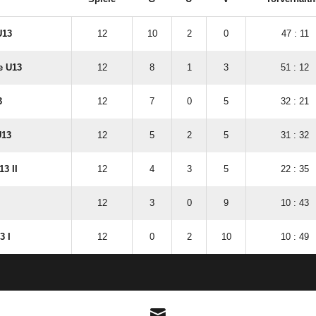
U13
12
10
2
0
47 : 11
e U13
12
8
1
3
51 : 12
3
12
7
0
5
32 : 21
U13
12
5
2
5
31 : 32
13 II
12
4
3
5
22 : 35
12
3
0
9
10 : 43
3 I
12
0
2
10
10 : 49
ANZEIGE