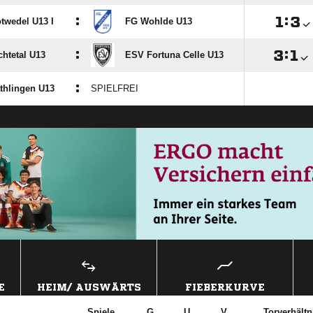
:

:

twedel U13 I
FG Wohlde U13
:

:

htetal U13
ESV Fortuna Celle U13
:
thlingen U13
SPIELFREI
E
HEIM/ AUSWÄRTS
FIEBERKURVE
Spiele
G
U
V
Torverhältn