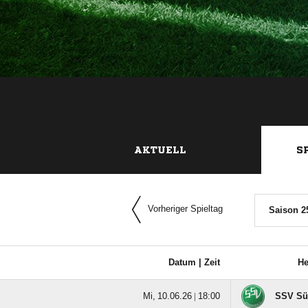
AKTUELL
S
Vorheriger Spieltag
Saison 2
Datum |
Zeit
H
  |

SSV Sü