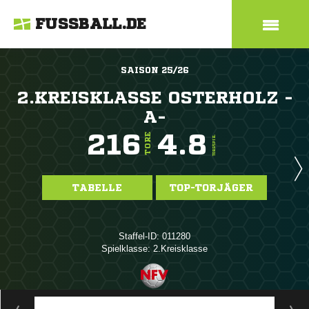
FUSSBALL.DE
SAISON 25/26
2.KREISKLASSE OSTERHOLZ -
A-
216
4.8
TORE
TORE/SPIEL
TABELLE
TOP-TORJÄGER
Staffel-ID: 011280
Spielklasse: 2.Kreisklasse
ANZEIGE