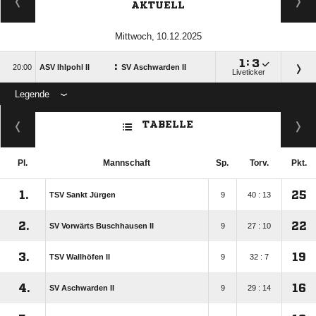
AKTUELL
 

:

:

ASV Ihlpohl II
SV Aschwarden II
Liveticker
Legende
ANZEIGE
TABELLE
Pl.
Mannschaft
Sp.
Torv.
Pkt.
1.
25
TSV Sankt Jürgen
9
40 : 13
2.
22
SV Vorwärts Buschhausen II
9
27 : 10
3.
19
TSV Wallhöfen II
9
32 : 7
4.
16
SV Aschwarden II
9
29 : 14