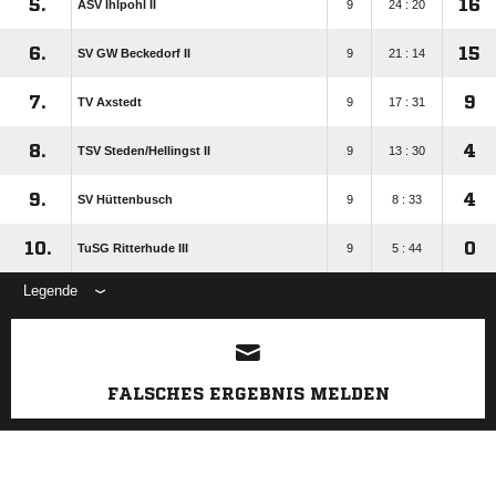
5.
16
ASV Ihlpohl II
9
24 : 20
6.
15
SV GW Beckedorf II
9
21 : 14
7.
9
TV Axstedt
9
17 : 31
8.
4
TSV Steden/​Hellingst II
9
13 : 30
9.
4
SV Hüttenbusch
9
8 : 33
10.
0
TuSG Ritterhude III
9
5 : 44
Legende
ANZEIGE
FALSCHES ERGEBNIS MELDEN