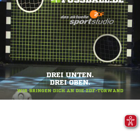
DREI UNTEN.
DREI OBEN.
WIR BRINGEN DICH AN DIE ZDF-TORWAND