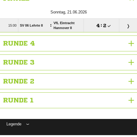
 
VfL Eintracht
:

:


SV 06 Lehrte II
Hannover II
RUNDE 4
RUNDE 3
RUNDE 2
RUNDE 1
Legende