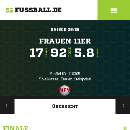
FUSSBALL.DE
SAISON 25/26
FRAUEN 11ER
17
92
5.8
TORE
TEAMS
TORE/SPIEL
Staffel-ID: 110305
Spielklasse: Frauen Kreispokal
ANZEIGE
ÜBERSICHT
FINALE