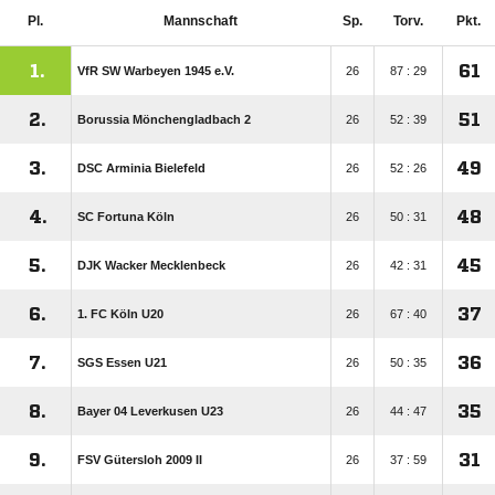
Pl.
Mannschaft
Sp.
Torv.
Pkt.
1.
61
VfR SW Warbeyen 1945 e.V.
26
87 : 29
2.
51
Borussia Mönchengladbach 2
26
52 : 39
3.
49
DSC Arminia Bielefeld
26
52 : 26
4.
48
SC Fortuna Köln
26
50 : 31
5.
45
DJK Wacker Mecklenbeck
26
42 : 31
6.
37
1. FC Köln U20
26
67 : 40
7.
36
SGS Essen U21
26
50 : 35
8.
35
Bayer 04 Leverkusen U23
26
44 : 47
9.
31
FSV Gütersloh 2009 II
26
37 : 59