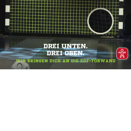
DREI UNTEN.
DREI OBEN.
WIR BRINGEN DICH AN DIE ZDF-TORWAND