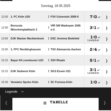
 
:

:


1. FC Köln U20
FSV Gütersloh 2009 II
Borussia
VfR SW Warbeyen 1945
:

:


Mönchengladbach 2
e.V.

:

:

DJK Wacker Mecklenbeck
DSC Arminia Bielefeld
Liveticker
:

:


1. FFC Recklinghausen
TSV Alemannia Aachen
:

:


Bayer 04 Leverkusen U23
SSV Rhade

:

:

DJK Südwest Köln
SGS Essen U21
Liveticker
:

:


Vorwärts Spoho Köln
SC Fortuna Köln
Legende
ANZEIGE
TABELLE