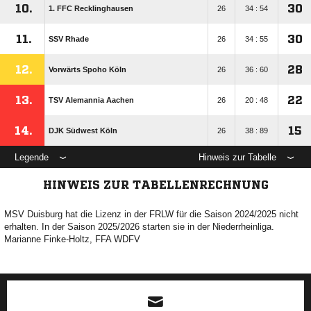
10.
30
1. FFC Recklinghausen
26
34 : 54
11.
30
SSV Rhade
26
34 : 55
12.
28
Vorwärts Spoho Köln
26
36 : 60
13.
22
TSV Alemannia Aachen
26
20 : 48
14.
15
DJK Südwest Köln
26
38 : 89
Legende
Hinweis zur Tabelle
HINWEIS ZUR TABELLENRECHNUNG
MSV Duisburg hat die Lizenz in der FRLW für die Saison 2024/2025 nicht
erhalten. In der Saison 2025/2026 starten sie in der Niederrheinliga.
Marianne Finke-Holtz, FFA WDFV
ANZEIGE