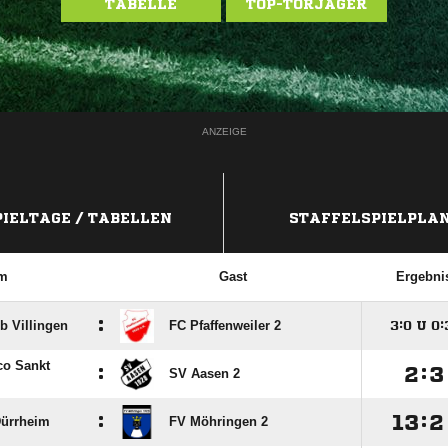
TABELLE
TOP-TORJÄGER
ANZEIGE
PIELTAGE / TABELLEN
STAFFELSPIELPLA
m
Gast
Ergebni
:
b Villingen
FC Pfaffenweiler 2

:

U

:
co Sankt
:

:

SV Aasen 2
:

:

Dürrheim
FV Möhringen 2