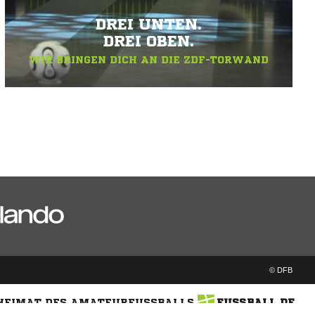
DREI UNTEN.
DREI OBEN.
WIR BRINGEN DICH AN DIE ZDF-TORWAND
© DFB
 HEIMAT DES AMATEURFUSSBALLS
FUSSBALL.DE