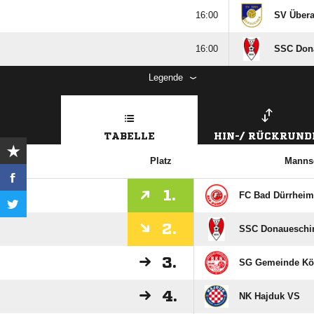

SV Über

SSC Don
Legende
TABELLE
HIN-/ RÜCKRUND
Platz
Manns
1.
FC Bad Dürrheim
2.
SSC Donaueschi
3.
SG Gemeinde Kön
4.
NK Hajduk VS