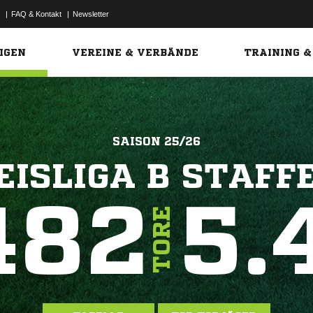
|
FAQ & Kontakt
|
Newsletter
Link
IGEN
VEREINE & VERBÄNDE
TRAINING &
SAISON 25/26
EISLIGA B STAFFE
482
5.
TORE