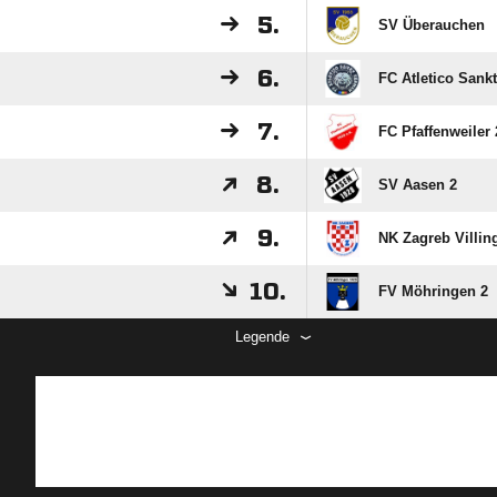
5.
SV Überauchen
6.
FC Atletico Sank
7.
FC Pfaffenweiler 
8.
SV Aasen 2
9.
NK Zagreb Villin
10.
FV Möhringen 2
Legende