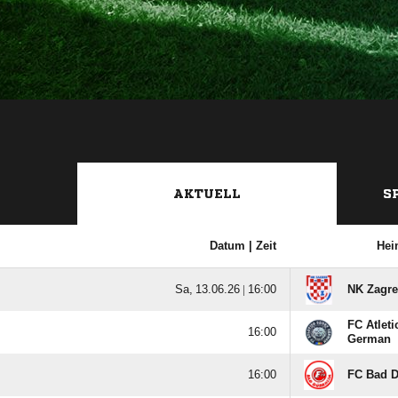
AKTUELL
S
Datum |
Zeit
Hei
  |

NK Zagre
FC Atleti

German

FC Bad 