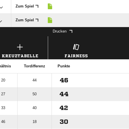
Zum Spiel
Zum Spiel
Drucken
KREUZTABELLE
FAIRNESS
hältnis
Tordifferenz
Punkte
46
: 20
44
44
: 27
50
42
: 33
40
30
: 46
18