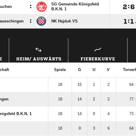
SG Gemeinde Königsfeld
:

:

auchen
B.K.N. 1
:

:

aueschingen
NK Hajduk VS
ANZEIGE
E
HEIM/ AUSWÄRTS
FIEBERKURVE
chaft
Spiele
G
U
V
Torver
18
15
1
2
64 
ngen
18
14
2
2
77 
igsfeld B.K.N. 1
18
14
0
4
73 
18
9
3
6
64 