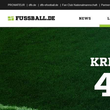
PROMATEUR
|
dfb.de
|
dfb-efootball.de
|
Fan Club Nationalmannschaft
|
Partner
FUSSBALL.DE
NEWS
L
KR