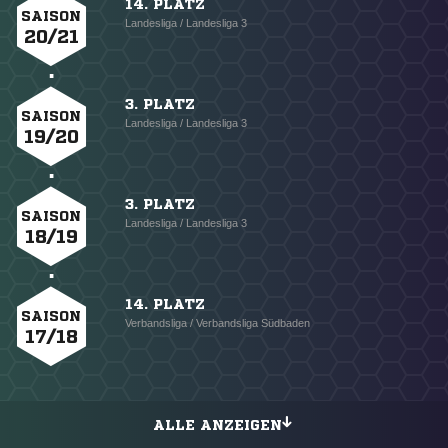
14. PLATZ
SAISON
Landesliga / Landesliga 3
20/21
3. PLATZ
SAISON
Landesliga / Landesliga 3
19/20
3. PLATZ
SAISON
Landesliga / Landesliga 3
18/19
14. PLATZ
SAISON
Verbandsliga / Verbandsliga Südbaden
17/18
ALLE ANZEIGEN