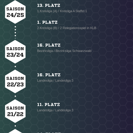
13. PLATZ
SAISON
1.Kreisliga (A) / Kreisliga A Staffel 1
24/25
1. PLATZ
2.Kreisliga (B) / 2 Relegationsspiel in KLB
16. PLATZ
SAISON
Bezirksliga / Bezirksliga Schwarzwald
23/24
16. PLATZ
SAISON
Landesliga / Landesliga 3
22/23
11. PLATZ
SAISON
Landesliga / Landesliga 3
21/22