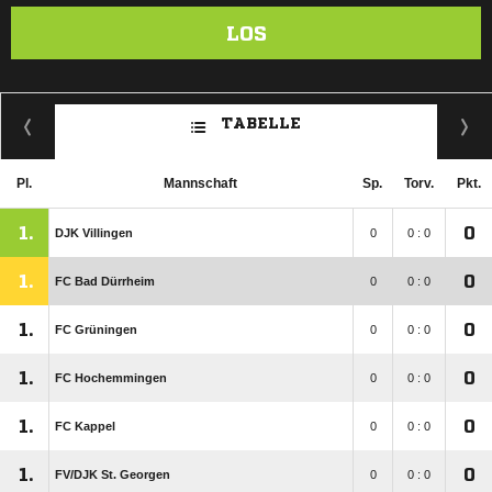
LOS
TABELLE
Pl.
Mannschaft
Sp.
Torv.
Pkt.
1.
0
DJK Villingen
0
0 : 0
1.
0
FC Bad Dürrheim
0
0 : 0
1.
0
FC Grüningen
0
0 : 0
1.
0
FC Hochemmingen
0
0 : 0
1.
0
FC Kappel
0
0 : 0
1.
0
FV/​DJK St. Georgen
0
0 : 0