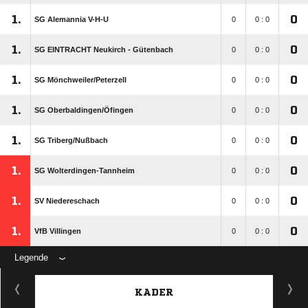
1.
0
SG Alemannia V-H-U
0
0 : 0
1.
0
SG EINTRACHT Neukirch - Gütenbach
0
0 : 0
1.
0
SG Mönchweiler/​Peterzell
0
0 : 0
1.
0
SG Oberbaldingen/​Öfingen
0
0 : 0
1.
0
SG Triberg/​Nußbach
0
0 : 0
1.
0
SG Wolterdingen-Tannheim
0
0 : 0
1.
0
SV Niedereschach
0
0 : 0
1.
0
VfB Villingen
0
0 : 0
Legende
KADER