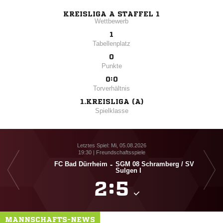
KREISLIGA A STAFFEL 1
Wettbewerb
1
Tabellenplatz
0
Punkte
0:0
Torverhältnis
1.KREISLIGA (A)
Spielklasse
Letztes Spiel: Mi, 05.08.2026
19:30 | Freundschaftsspiele
FC Bad Dürrheim
-
SGM 08 Schramberg /​ SV
Sulgen I

:

MANNSCHAFTS-NEWS