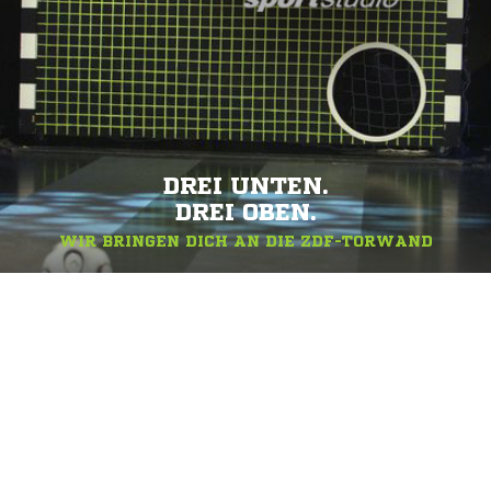
DREI UNTEN.
DREI OBEN.
WIR BRINGEN DICH AN DIE ZDF-TORWAND