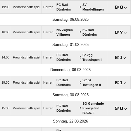
FC Bad
SV
:

:

19:00
Meisterschaftsspiel
Herren
Dürrheim
Mundelfingen
Samstag, 06.09.2025
NK Zagreb
FC Bad
:

:

16:00
Meisterschaftsspiel
Herren
Villingen
Dürrheim
Samstag, 01.02.2025
FC Bad
SpVgg
:

:

14:00
Freundschaftsspiel
Herren
Dürrheim
Trossingen II
Donnerstag, 06.03.2025
FC Bad
SC 04
:

:

19:30
Freundschaftsspiel
Herren
Dürrheim
Tuttlingen II
Samstag, 30.08.2025
SG Gemeinde
FC Bad
:

:

15:30
Meisterschaftsspiel
Herren
Königsfeld
Dürrheim
B.K.N. 1
Sonntag, 22.03.2026
SG