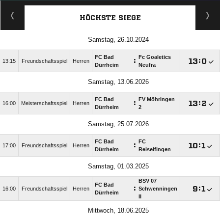
HÖCHSTE SIEGE
Samstag, 26.10.2024
FC Bad
Fc Goaletics
:

:

13:15
Freundschaftsspiel
Herren
Dürrheim
Neufra
Samstag, 13.06.2026
FC Bad
FV Möhringen
:

:

16:00
Meisterschaftsspiel
Herren
Dürrheim
2
Samstag, 25.07.2026
FC Bad
FC
:

:

17:00
Freundschaftsspiel
Herren
Dürrheim
Reiselfingen
Samstag, 01.03.2025
BSV 07
FC Bad
:

:

16:00
Freundschaftsspiel
Herren
Schwenningen
Dürrheim
II
Mittwoch, 18.06.2025