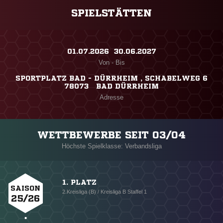
SPIELSTÄTTEN
01.07.2026 ​ 30.06.2027
Von - Bis
SPORTPLATZ BAD - DÜRRHEIM , SCHABELWEG 6
78073 BAD DÜRRHEIM
Adresse
WETTBEWERBE SEIT 03/04
Höchste Spielklasse: Verbandsliga
1. PLATZ
SAISON
2.Kreisliga (B) / Kreisliga B Staffel 1
25/26