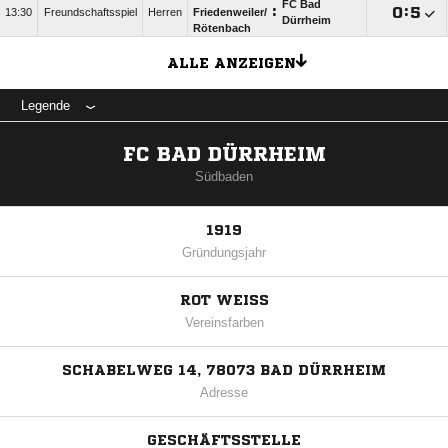
FC Bad
:

:

13:30
Freundschaftsspiel
Herren
Friedenweiler/​
Dürrheim
Rötenbach
ALLE ANZEIGEN
Legende
FC BAD DÜRRHEIM
Südbaden
1919
Gründungsjahr
ROT WEISS
Vereinsfarben
SCHABELWEG 14, 78073 BAD DÜRRHEIM
Adresse
GESCHÄFTSSTELLE