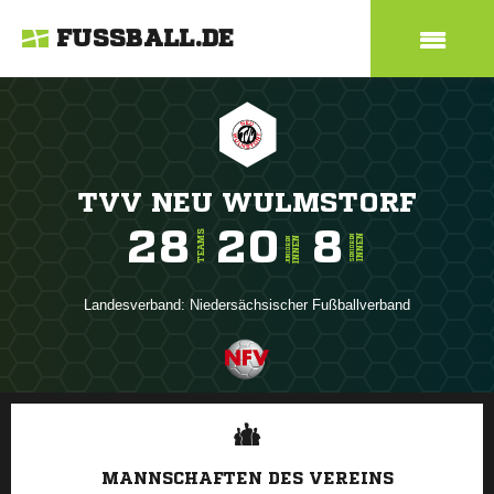
FUSSBALL.DE
TVV NEU WULMSTORF
28
20
8
TEAMS
INNEN
SENIOREN
INNEN
JUNIOREN
Landesverband:
Niedersächsischer Fußballverband
ANZEIGE
MANNSCHAFTEN DES VEREINS