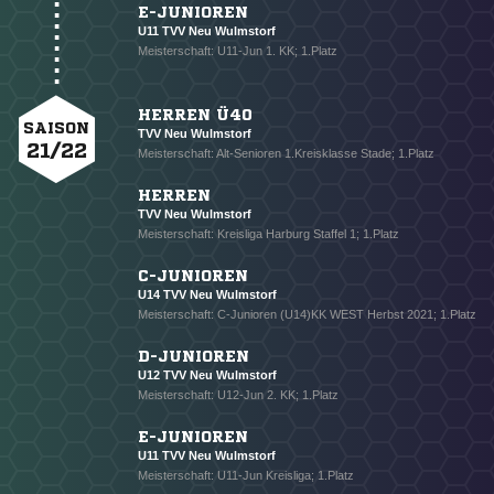
E-JUNIOREN
U11 TVV Neu Wulmstorf
Meisterschaft: U11-Jun 1. KK; 1.Platz
HERREN Ü40
SAISON
TVV Neu Wulmstorf
21/22
Meisterschaft: Alt-Senioren 1.Kreisklasse Stade; 1.Platz
HERREN
TVV Neu Wulmstorf
Meisterschaft: Kreisliga Harburg Staffel 1; 1.Platz
C-JUNIOREN
U14 TVV Neu Wulmstorf
Meisterschaft: C-Junioren (U14)KK WEST Herbst 2021; 1.Platz
D-JUNIOREN
U12 TVV Neu Wulmstorf
Meisterschaft: U12-Jun 2. KK; 1.Platz
E-JUNIOREN
U11 TVV Neu Wulmstorf
Meisterschaft: U11-Jun Kreisliga; 1.Platz