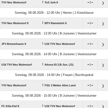
:

:

TVV Neu Wulmstorf
TuS Jork II
Sonntag, 09.08.2026 - 12:00 Uhr | Herren | 2.Kreisklasse
:

:

TVV Neu Wulmstorf II
MTV Ramelsloh II
Sonntag, 09.08.2026 - 13:00 Uhr | B-Junioren | Vereinsturnier
:

:

JFV Bremerhaven II
U16 TVV Neu Wulmstorf
Sonntag, 09.08.2026 - 14:00 Uhr | B-Junioren | Vereinsturnier
:

:

U16 TVV Neu Wulmstorf
Altona 93 2.B-Jun. (J1)
Sonntag, 09.08.2026 - 14:00 Uhr | Frauen | Bezirkspokal
:

:

TVV Neu Wulmstorf
FSG 3 Meilen Altes Land
Sonntag, 09.08.2026 - 15:00 Uhr | B-Junioren | Vereinsturnier
:

:

FC Kilia Kiel II
U16 TVV Neu Wulmstorf