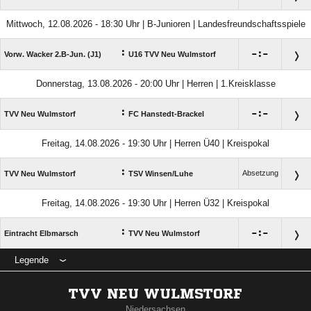
Mittwoch, 12.08.2026 - 18:30 Uhr | B-Junioren | Landesfreundschaftsspiele
:

:

Vorw. Wacker 2.B-Jun. (J1)
U16 TVV Neu Wulmstorf
Donnerstag, 13.08.2026 - 20:00 Uhr | Herren | 1.Kreisklasse
:

:

TVV Neu Wulmstorf
FC Hanstedt-Brackel
Freitag, 14.08.2026 - 19:30 Uhr | Herren Ü40 | Kreispokal
:
Absetzung
TVV Neu Wulmstorf
TSV Winsen/​Luhe
Freitag, 14.08.2026 - 19:30 Uhr | Herren Ü32 | Kreispokal
:

:

Eintracht Elbmarsch
TVV Neu Wulmstorf
Legende
TVV NEU WULMSTORF
Niedersachsen