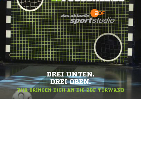
DREI UNTEN.
DREI OBEN.
WIR BRINGEN DICH AN DIE ZDF-TORWAND