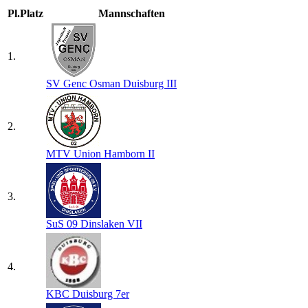
Pl.
Platz
Mannschaften
1.
SV Genc Osman Duisburg III
2.
MTV Union Hamborn II
3.
SuS 09 Dinslaken VII
4.
KBC Duisburg 7er