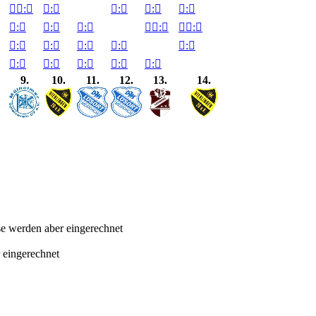

:


:


:


:


:


:


:


:


:


:


:


:


:


:


:


:


:


:


:


:

9.
10.
11.
12.
13.
14.
sse werden aber eingerechnet
 eingerechnet