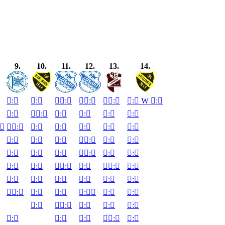
9.
10.
11.
12.
13.
14.

:


:


:


:


:


:

W

:


:


:


:


:


:


:



:


:


:


:


:


:


:


:


:


:


:


:


:


:


:


:


:


:


:


:


:


:


:


:


:


:


:


:


:


:


:


:


:


:


:


:


:


:


:


:


:


:


:


:


:


:
