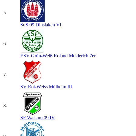
5.
SuS 09 Dinslaken VI
6.
ESV Grün-Weiß Roland Meiderich 7er
7.
SV Rot-Weiss Mülheim III
8.
SF Walsum 09 IV