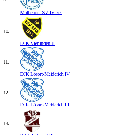
9.
Mülheimer SV IV 7er
10.
DJK Vierlinden II
11.
DJK Lösort-Meiderich IV
12.
DJK Lösort-Meiderich III
13.