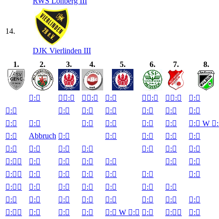
RWS Lohberg III
14.
DJK Vierlinden III
1.
2.
3.
4.
5.
6.
7.
8.

:


:


:


:


:


:


:


:


:


:


:


:


:


:


:


:


:


:


:


:


:

W

:
Abbruch

:


:


:


:


:


:


:


:


:


:


:


:


:


:


:


:


:


:


:


:


:


:


:


:


:


:


:


:


:


:


:


:


:


:


:


:


:


:


:


:


:


:


:


:


:


:


:

W

:


:


:


:
