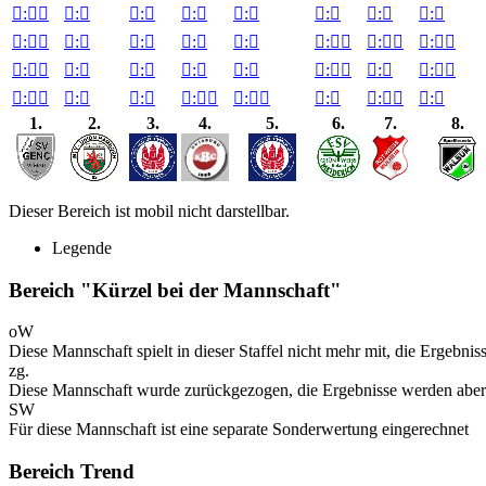

:


:


:


:


:


:


:


:


:


:


:


:


:


:


:


:


:


:


:


:


:


:


:


:


:


:


:


:


:


:


:


:

1.
2.
3.
4.
5.
6.
7.
8.
Dieser Bereich ist mobil nicht darstellbar.
Legende
Bereich "Kürzel bei der Mannschaft"
oW
Diese Mannschaft spielt in dieser Staffel nicht mehr mit, die Ergebni
zg.
Diese Mannschaft wurde zurückgezogen, die Ergebnisse werden aber
SW
Für diese Mannschaft ist eine separate Sonderwertung eingerechnet
Bereich Trend