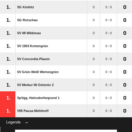
1.
0
SG Kürbitz
0
0 : 0
1.
0
SG Rotschau
0
0 : 0
1.
0
SV 08 Wildenau
0
0 : 0
1.
0
SV 1903 Kottengrün
0
0 : 0
1.
0
SV Concordia Plauen
0
0 : 0
1.
0
SV Grün-Weiß Wernesgrün
0
0 : 0
1.
0
SV Merkur 06 Oelsnitz 2
0
0 : 0
1.
0
SpVgg. Heinsdorfergrund 1
0
0 : 0
1.
0
VfB Pausa-Mühltroff
0
0 : 0
Legende