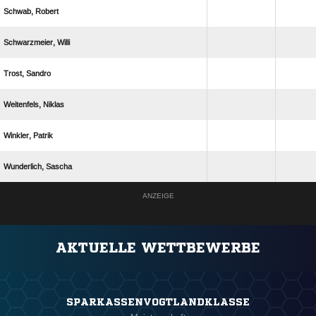
 
 
 
 
 
 
ANZEIGE
AKTUELLE WETTBEWERBE
SPARKASSENVOGTLANDKLASSE