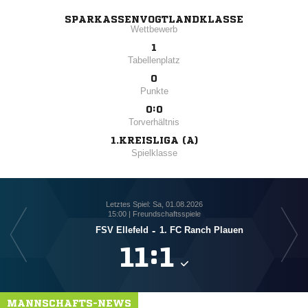
SPARKASSENVOGTLANDKLASSE
Wettbewerb
1
Tabellenplatz
0
Punkte
0:0
Torverhältnis
1.KREISLIGA (A)
Spielklasse
Letztes Spiel: Sa, 01.08.2026
15:00 | Freundschaftsspiele
FSV Ellefeld
-
1. FC Ranch Plauen

:

MANNSCHAFTS-NEWS