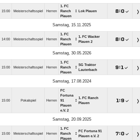
1. FC
:

:

15:00
Meisterschaftsspiel
Herren
Ranch
Lok Plauen
Plauen
Samstag, 15.11.2025
1. FC
1. FC Wacker
:

:

14:00
Meisterschaftsspiel
Herren
Ranch
Plauen 2
Plauen
Samstag, 30.05.2026
1. FC
SG Traktor
:

:

15:00
Meisterschaftsspiel
Herren
Ranch
Lauterbach
Plauen
Samstag, 17.08.2024
FC
Fortuna
1. FC Ranch
:

:

15:00
Pokalspiel
Herren
91
Plauen
Plauen
e.V. 2
Samstag, 20.09.2025
1. FC
FC Fortuna 91
:

:

15:00
Meisterschaftsspiel
Herren
Ranch
Plauen e.V. 2
Plauen