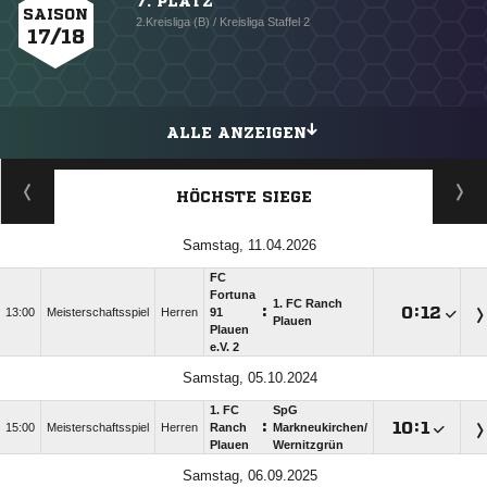
7. PLATZ
SAISON
2.Kreisliga (B) / Kreisliga Staffel 2
17/18
ALLE ANZEIGEN
HÖCHSTE SIEGE
Samstag, 11.04.2026
FC
Fortuna
1. FC Ranch
:

:

13:00
Meisterschaftsspiel
Herren
91
Plauen
Plauen
e.V. 2
Samstag, 05.10.2024
1. FC
SpG
:

:

15:00
Meisterschaftsspiel
Herren
Ranch
Markneukirchen/​
Plauen
Wernitzgrün
Samstag, 06.09.2025