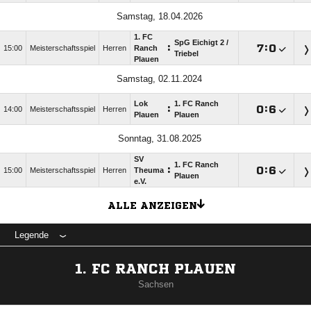
Samstag, 18.04.2026
1. FC
SpG Eichigt 2 /​
:

:

15:00
Meisterschaftsspiel
Herren
Ranch
Triebel
Plauen
Samstag, 02.11.2024
Lok
1. FC Ranch
:

:

14:00
Meisterschaftsspiel
Herren
Plauen
Plauen
Sonntag, 31.08.2025
SV
1. FC Ranch
:

:

15:00
Meisterschaftsspiel
Herren
Theuma
Plauen
e.V.
ALLE ANZEIGEN
Legende
1. FC RANCH PLAUEN
Sachsen