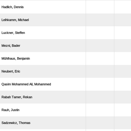
 
 
 
 
 
 
   
  
 
 