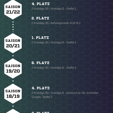
4. PLATZ
SAISON
2.Kreisliga (B) / Kreisliga B - Staffel 2
21/22
2. PLATZ
2.Kreisliga (B) / Aufstiegsrunde KLB St.2
1. PLATZ
SAISON
2.Kreisliga (B) / Kreisliga B - Staffel 2
20/21
6. PLATZ
SAISON
2.Kreisliga (B) / Kreisliga B - Staffel 2
19/20
4. PLATZ
SAISON
2.Kreisliga (B) / Kreisliga B - powered by Die Schneider
18/19
Gruppe, Staffel 2