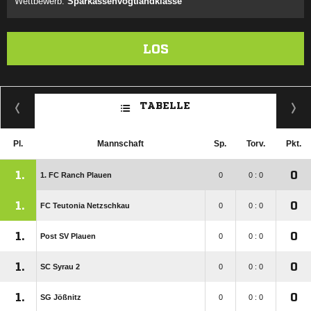
Wettbewerb:
Sparkassenvogtlandklasse
LOS
TABELLE
Pl.
Mannschaft
Sp.
Torv.
Pkt.
1.
0
1. FC Ranch Plauen
0
0 : 0
1.
0
FC Teutonia Netzschkau
0
0 : 0
1.
0
Post SV Plauen
0
0 : 0
1.
0
SC Syrau 2
0
0 : 0
1.
0
SG Jößnitz
0
0 : 0