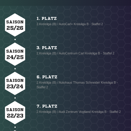
1. PLATZ
SAISON
2.Kreisliga (B) / AutoCarl+ Kreisliga B - Staffel 2
25/26
3. PLATZ
SAISON
2.Kreisliga (B) / AutoCentrum Carl Kreisliga B - Staffel 2
24/25
6. PLATZ
SAISON
2.Kreisliga (B) / Autohaus Thomas Schneider Kreisliga B -
23/24
Staffel 2
7. PLATZ
SAISON
2.Kreisliga (B) / Audi Zentrum Vogtland Kreisliga B - Staffel 2
22/23