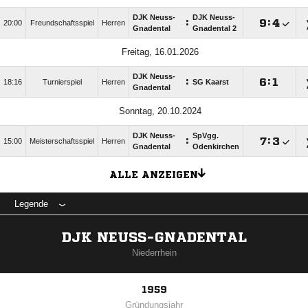
DJK Neuss-
DJK Neuss-
:

:

20:00
Freundschaftsspiel
Herren
Gnadental
Gnadental 2
Freitag, 16.01.2026
DJK Neuss-
:

:

18:16
Turnierspiel
Herren
SG Kaarst
Gnadental
Sonntag, 20.10.2024
DJK Neuss-
SpVgg.
:

:

15:00
Meisterschaftsspiel
Herren
Gnadental
Odenkirchen
ALLE ANZEIGEN
Legende
DJK NEUSS-GNADENTAL
Niederrhein
1959
Gründungsjahr