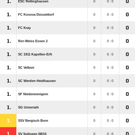
1.
0
ESC Rellinghausen
0
0 : 0
1.
0
FC Kosova Düsseldorf
0
0 : 0
1.
0
FC Kray
0
0 : 0
1.
0
Rot-Weiss Essen 2
0
0 : 0
1.
0
SC 1911 Kapellen-Erft
0
0 : 0
1.
0
SC Velbert
0
0 : 0
1.
0
SC Werden-Heidhausen
0
0 : 0
1.
0
SF Niederwenigern
0
0 : 0
1.
0
SG Unterrath
0
0 : 0
1.
0
SSV Bergisch Born
0
0 : 0
1.
0
SV Solingen 08/​10
0
0 : 0