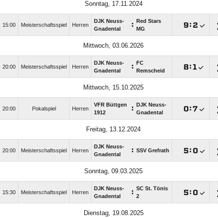
Sonntag, 17.11.2024
DJK Neuss-
Red Stars
:

:

15:00
Meisterschaftsspiel
Herren
Gnadental
MG
Mittwoch, 03.06.2026
DJK Neuss-
FC
:

:

20:00
Meisterschaftsspiel
Herren
Gnadental
Remscheid
Mittwoch, 15.10.2025
VFR Büttgen
DJK Neuss-
:

:

20:00
Pokalspiel
Herren
1912
Gnadental
Freitag, 13.12.2024
DJK Neuss-
:

:

20:00
Meisterschaftsspiel
Herren
SSV Grefrath
Gnadental
Sonntag, 09.03.2025
DJK Neuss-
SC St. Tönis
:

:

15:30
Meisterschaftsspiel
Herren
Gnadental
2
Dienstag, 19.08.2025