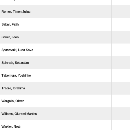
  
 
 
  
 
 
 
 
  
 