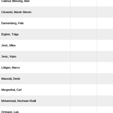
  
 
 
 
 
 
 
 
 
  
 