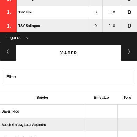
1.
0
TSV Eller
0
0 : 0
1.
0
TSV Solingen
0
0 : 0
Legende
KADER
Filter
Spieler
Einsätze
Tore
 
   