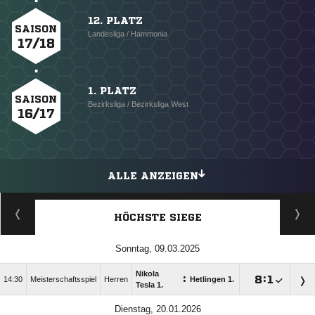
12. PLATZ
SAISON
Landesliga / Hammonia
17/18
1. PLATZ
SAISON
Bezirksliga / Bezirksliga West
16/17
ALLE ANZEIGEN
HÖCHSTE SIEGE
Sonntag, 09.03.2025
Nikola
:

:

14:30
Meisterschaftsspiel
Herren
Hetlingen 1.
Tesla 1.
Dienstag, 20.01.2026