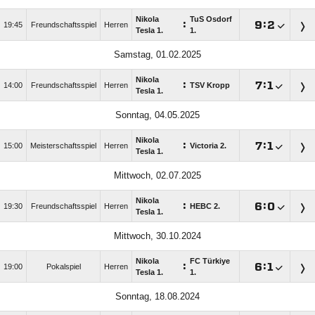
Nikola
TuS Osdorf
:

:

19:45
Freundschaftsspiel
Herren
Tesla 1.
1.
Samstag, 01.02.2025
Nikola
:

:

14:00
Freundschaftsspiel
Herren
TSV Kropp
Tesla 1.
Sonntag, 04.05.2025
Nikola
:

:

15:00
Meisterschaftsspiel
Herren
Victoria 2.
Tesla 1.
Mittwoch, 02.07.2025
Nikola
:

:

19:30
Freundschaftsspiel
Herren
HEBC 2.
Tesla 1.
Mittwoch, 30.10.2024
Nikola
FC Türkiye
:

:

19:00
Pokalspiel
Herren
Tesla 1.
1.
Sonntag, 18.08.2024