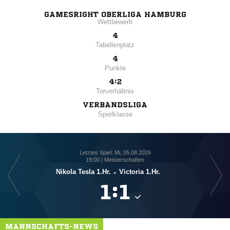
GAMESRIGHT OBERLIGA HAMBURG
Wettbewerb
4
Tabellenplatz
4
Punkte
4:2
Torverhältnis
VERBANDSLIGA
Spielklasse
Letztes Spiel: Mi, 05.08.2026
19:00 | Meisterschaften
Nikola Tesla 1.Hr.
-
Victoria 1.Hr.

:

MANNSCHAFTS-NEWS