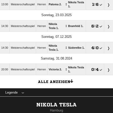
Nikola Tesla
:

:

13:00
Meisterschaftsspiel
Herren
Paloma 2.
1.
Sonntag, 23.03.2025
Nikola
:

:

14:30
Meisterschaftsspiel
Herren
Bramfeld 1.
Tesla 1.
Sonntag, 07.12.2025
Nikola
:

:

14:30
Meisterschaftsspiel
Herren
Süderelbe 1.
Tesla 1.
Samstag, 31.08.2024
Nikola Tesla
:

:

20:00
Meisterschaftsspiel
Herren
Victoria 2.
1.
ALLE ANZEIGEN
Legende
NIKOLA TESLA
Hamburg