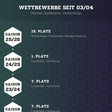
WETTBEWERBE SEIT 03/04
Höchste Spielklasse: Verbandsliga
15. PLATZ
SAISON
Verbandsliga / Gamesright Oberliga Hamburg
25/26
1. PLATZ
SAISON
Landesliga / Hammonia
24/25
7. PLATZ
SAISON
Landesliga / Hammonia
23/24
7. PLATZ
SAISON
Landesliga / Hammonia