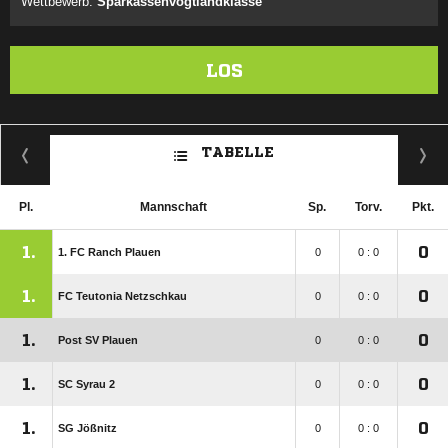
Wettbewerb:
Sparkassenvogtlandklasse
LOS
TABELLE
Pl.
Mannschaft
Sp.
Torv.
Pkt.
1.
0
1. FC Ranch Plauen
0
0 : 0
1.
0
FC Teutonia Netzschkau
0
0 : 0
1.
0
Post SV Plauen
0
0 : 0
1.
0
SC Syrau 2
0
0 : 0
1.
0
SG Jößnitz
0
0 : 0