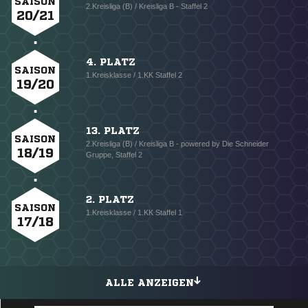
SAISON
2.Kreisliga (B) / Kreisliga B - Staffel 2
20/21
4. PLATZ
SAISON
1.Kreisklasse / 1.KK Staffel 2
19/20
13. PLATZ
SAISON
2.Kreisliga (B) / Kreisliga B - powered by Die Schneider
18/19
Gruppe, Staffel 2
2. PLATZ
SAISON
1.Kreisklasse / 1.KK Staffel 1
17/18
ALLE ANZEIGEN