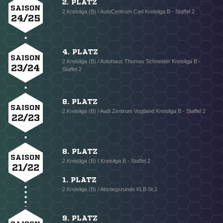
2. PLATZ
SAISON
2.Kreisliga (B) / AutoCentrum Carl Kreisliga B - Staffel 2
24/25
4. PLATZ
SAISON
2.Kreisliga (B) / Autohaus Thomas Schneider Kreisliga B -
23/24
Staffel 2
8. PLATZ
SAISON
2.Kreisliga (B) / Audi Zentrum Vogtland Kreisliga B - Staffel 2
22/23
8. PLATZ
SAISON
2.Kreisliga (B) / Kreisliga B - Staffel 2
21/22
1. PLATZ
2.Kreisliga (B) / Abstiegsrunde KLB St.2
9. PLATZ