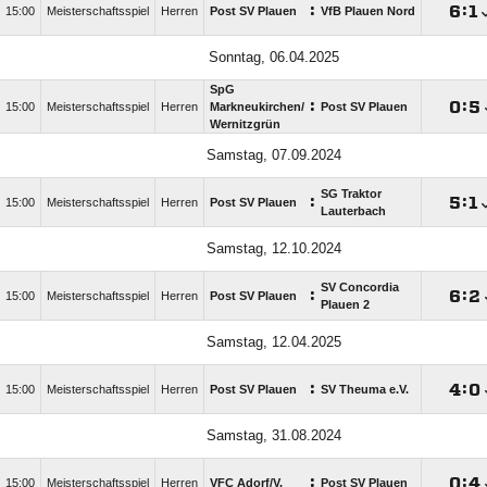
:

:

15:00
Meisterschaftsspiel
Herren
Post SV Plauen
VfB Plauen Nord
Sonntag, 06.04.2025
SpG
:

:

15:00
Meisterschaftsspiel
Herren
Markneukirchen/​
Post SV Plauen
Wernitzgrün
Samstag, 07.09.2024
SG Traktor
:

:

15:00
Meisterschaftsspiel
Herren
Post SV Plauen
Lauterbach
Samstag, 12.10.2024
SV Concordia
:

:

15:00
Meisterschaftsspiel
Herren
Post SV Plauen
Plauen 2
Samstag, 12.04.2025
:

:

15:00
Meisterschaftsspiel
Herren
Post SV Plauen
SV Theuma e.V.
Samstag, 31.08.2024
:

:

15:00
Meisterschaftsspiel
Herren
VFC Adorf/​V.
Post SV Plauen