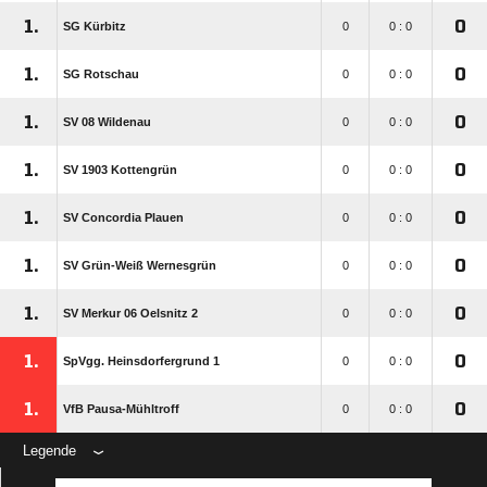
1.
0
SG Kürbitz
0
0 : 0
1.
0
SG Rotschau
0
0 : 0
1.
0
SV 08 Wildenau
0
0 : 0
1.
0
SV 1903 Kottengrün
0
0 : 0
1.
0
SV Concordia Plauen
0
0 : 0
1.
0
SV Grün-Weiß Wernesgrün
0
0 : 0
1.
0
SV Merkur 06 Oelsnitz 2
0
0 : 0
1.
0
SpVgg. Heinsdorfergrund 1
0
0 : 0
1.
0
VfB Pausa-Mühltroff
0
0 : 0
Legende