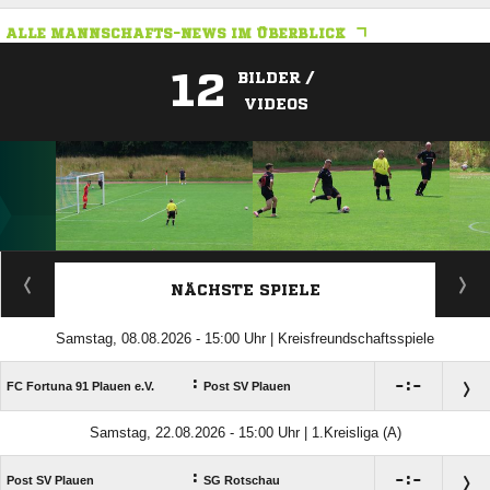
ALLE MANNSCHAFTS-NEWS IM ÜBERBLICK
12
BILDER /
VIDEOS
ANZEIGE
NÄCHSTE SPIELE
Samstag, 08.08.2026 - 15:00 Uhr | Kreisfreundschaftsspiele
:

:

FC Fortuna 91 Plauen e.V.
Post SV Plauen
Samstag, 22.08.2026 - 15:00 Uhr | 1.Kreisliga (A)
:

:

Post SV Plauen
SG Rotschau