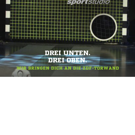
DREI UNTEN.
DREI OBEN.
WIR BRINGEN DICH AN DIE ZDF-TORWAND