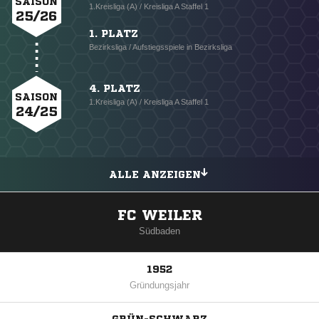
SAISON
1.Kreisliga (A) / Kreisliga A Staffel 1
25/26
1. PLATZ
Bezirksliga / Aufstiegsspiele in Bezirksliga
4. PLATZ
SAISON
1.Kreisliga (A) / Kreisliga A Staffel 1
24/25
ALLE ANZEIGEN
FC WEILER
Südbaden
1952
Gründungsjahr