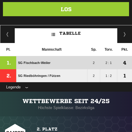
LOS
TABELLE
Pl.
Mannschaft
Sp.
Torv.
Pkt.
1.
4
SG Fischbach-Weiler
2
2 : 1
2.
1
SG Riedböhringen /​ Fützen
2
1 : 2
Legende
WETTBEWERBE SEIT 24/25
Höchste Spielklasse: Bezirksliga
2. PLATZ