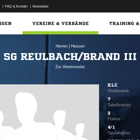
|
FAQ & Kontakt
|
Newsletter
Link
IGEN
VEREINE & VERBÄNDE
TRAINING &
Herren
|
Hessen
SG REULBACH/BRAND III
Zur Vereinsseite
KLC
Wettbewerb
7
Tabellenplatz
3
Punkte
4:1
Torverhältnis