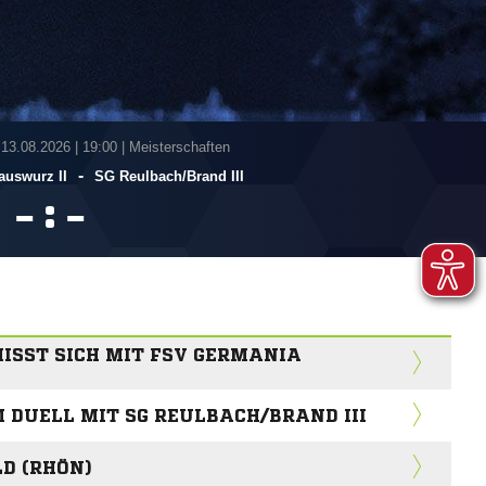
 13.08.2026
|
19:00 | Meisterschaften
-
auswurz II
SG Reulbach/​Brand III
:


MISST SICH MIT FSV GERMANIA
M DUELL MIT SG REULBACH/BRAND III
D (RHÖN)