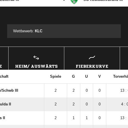
ANZEIGE
Wettbewerb:
KLC
E
HEIM/ AUSWÄRTS
FIEBERKURVE
chaft
Spiele
G
U
V
Torverhä
/​Schwb III
2
2
0
0
13 : 
lda II
2
2
0
0
4 : 
 II
2
1
1
0
13 : 