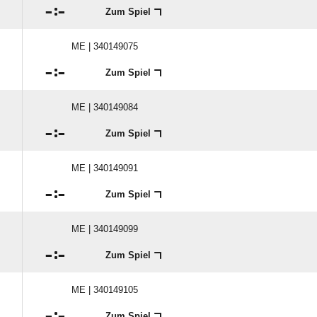

:

Zum Spiel
ME | 340149075

:

Zum Spiel
ME | 340149084

:

Zum Spiel
ME | 340149091

:

Zum Spiel
ME | 340149099

:

Zum Spiel
ME | 340149105

:

Zum Spiel