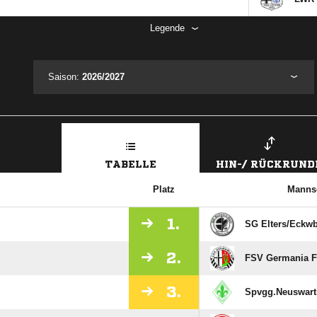
Legende
Saison:
2026/2027
TABELLE
HIN-/ RÜCKRUND
Platz
Manns
1.
SG Elters/​Eckwb
2.
FSV Germania Fu
3.
Spvgg.Neuswarts