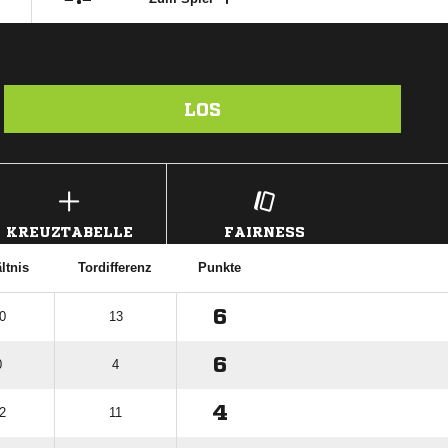
LOS
KREUZTABELLE
FAIRNESS
ltnis
Tordifferenz
Punkte
6
0
13
6
0
4
4
2
11