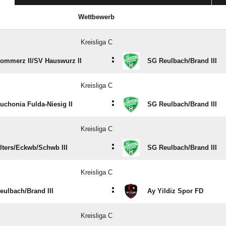
Wettbewerb
Kreisliga C
:
ommerz II/​SV Hauswurz II
SG Reulbach/​Brand III
Kreisliga C
:
uchonia Fulda-Niesig II
SG Reulbach/​Brand III
Kreisliga C
:
ters/​Eckwb/​Schwb III
SG Reulbach/​Brand III
Kreisliga C
:
ulbach/​Brand III
Ay Yildiz Spor FD
Kreisliga C