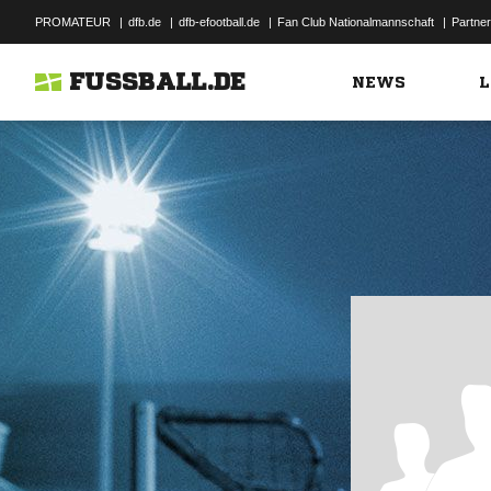
PROMATEUR
|
dfb.de
|
dfb-efootball.de
|
Fan Club Nationalmannschaft
|
Partner
FUSSBALL.DE
NEWS
L