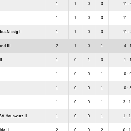
1
1
0
0
11 : 
1
1
0
0
11 : 
da-Niesig II
1
1
0
0
11 : 
nd III
2
1
0
1
4 : 
II
1
0
1
0
1 : 
1
0
0
1
0 : 
1
0
0
1
0 : 
1
0
0
1
3 : 1
SV Hauswurz II
1
0
0
1
1 : 1
da II
2
0
0
2
0 : 1