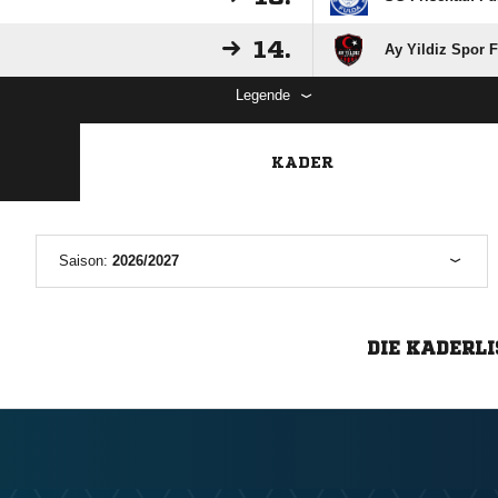
14.
Ay Yildiz Spor 
Legende
KADER
Saison:
2026/2027
DIE KADERLI