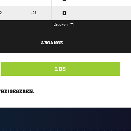
0
2
-21
Drucken
ABGÄNGE
LOS
FREIGEGEBEN.