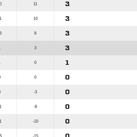
3
0
11
3
1
10
3
3
8
3
1
3
1
1
0
0
0
0
0
3
-3
0
1
-8
0
1
-10
0
5
-15