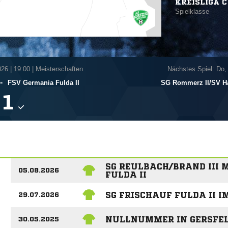
KREISLIGA C
Spielklasse
026
|
19:00 | Meisterschaften
Nächstes Spiel: Do,
-
FSV Germania Fulda II
SG Rommerz II/​SV H

SG REULBACH/BRAND III 
05.08.2026
FULDA II
SG FRISCHAUF FULDA II I
29.07.2026
NULLNUMMER IN GERSFEL
30.05.2025