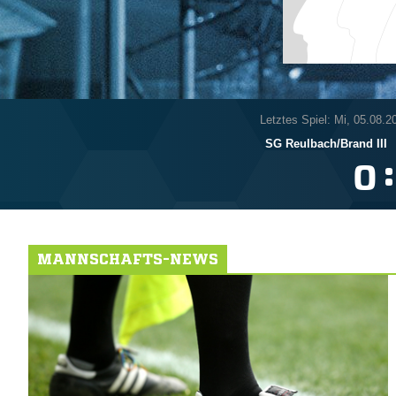
Letztes Spiel: Mi, 05.08.2
SG Reulbach/​Brand III
:

MANNSCHAFTS-NEWS