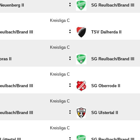
:
Neuenberg II
SG Reulbach/​Brand III
Kreisliga C
:
ulbach/​Brand III
TSV Dalherda II
Kreisliga C
:
ras II
SG Reulbach/​Brand III
Kreisliga C
:
ulbach/​Brand III
SG Oberrode II
Kreisliga C
:
ulbach/​Brand III
SG Ulstertal II
Kreisliga C
:
üttertal III
SG Reulbach/​Brand III