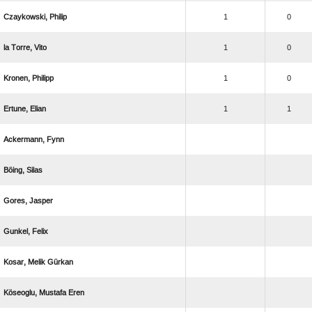
 
1
0
  
1
0
 
1
0
 
1
1
 
 
 
 
  
  