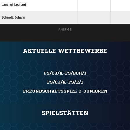
 
 
ANZEIGE
AKTUELLE WETTBEWERBE
FS/CJ/K-FS/BOH/1
FS/CJ/K-FS/E/1
FREUNDSCHAFTSSPIEL C-JUNIOREN
SPIELSTÄTTEN