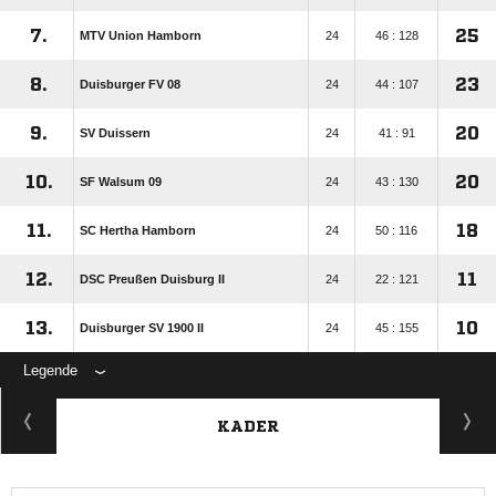
7.
25
MTV Union Hamborn
24
46 : 128
8.
23
Duisburger FV 08
24
44 : 107
9.
20
SV Duissern
24
41 : 91
10.
20
SF Walsum 09
24
43 : 130
11.
18
SC Hertha Hamborn
24
50 : 116
12.
11
DSC Preußen Duisburg II
24
22 : 121
13.
10
Duisburger SV 1900 II
24
45 : 155
Legende
KADER