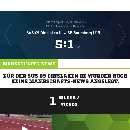
Letztes Spiel: Sa, 08.08.2026
13:30 | Freundschaftsspiele
SuS 09 Dinslaken III
-
SF Baumberg U15

:

MANNSCHAFTS-NEWS
FÜR DEN SUS 09 DINSLAKEN III WURDEN NOCH
KEINE MANNSCHAFTS-NEWS ANGELEGT.
1
BILDER /
VIDEOS