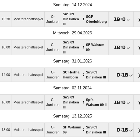
Samstag, 14.12.2024
SuS 09
C-
SGP
:

:

13:30
Meisterschaftsspiel
Dinslaken
Junioren
Oberlohberg
III
Mittwoch, 29.04.2026
SuS 09
C-
SF Walsum
:

:

18:00
Meisterschaftsspiel
Dinslaken
Junioren
09
III
Samstag, 31.01.2026
C-
SC Hertha
SuS 09
:

:

14:00
Meisterschaftsspiel
Junioren
Hamborn
Dinslaken III
Samstag, 02.11.2024
SuS 09
C-
Spfr.
:

:

16:00
Meisterschaftsspiel
Dinslaken
Junioren
Walsum 09 II
III
Samstag, 13.12.2025
C-
SF Walsum
SuS 09
:

:

18:00
Meisterschaftsspiel
Junioren
09
Dinslaken III