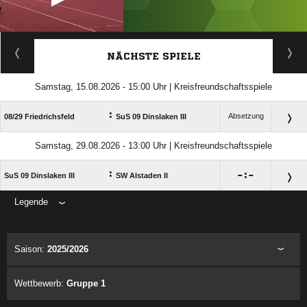
ANZEIGE
NÄCHSTE SPIELE
Samstag, 15.08.2026 - 15:00 Uhr | Kreisfreundschaftsspiele
:
Absetzung
08/​29 Friedrichsfeld
SuS 09 Dinslaken III
Samstag, 29.08.2026 - 13:00 Uhr | Kreisfreundschaftsspiele
:

:

SuS 09 Dinslaken III
SW Alstaden II
Legende
ANZEIGE
Saison:
2025/2026
Wettbewerb:
Gruppe 1