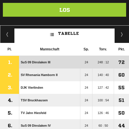
LOS
TABELLE
Pl.
Mannschaft
Sp.
Torv.
Pkt.
1.
72
SuS 09 Dinslaken III
24
248 : 12
2.
60
SV Rhenania Hamborn II
24
140 : 40
3.
55
DJK Vierlinden
24
127 : 42
4.
51
TSV Bruckhausen
24
100 : 54
5.
50
TV Jahn Hiesfeld
24
126 : 46
6.
44
SuS 09 Dinslaken IV
24
60 : 50