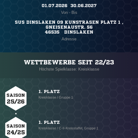
01.07.2026 ​ 30.06.2027
Von - Bis
SUS DINSLAKEN 09 KUNSTRASEN PLATZ 1 ,
GNEISENAUSTR. 56
46535 DINSLAKEN
Adresse
WETTBEWERBE SEIT 22/23
Höchste Spielklasse: Kreisklasse
1. PLATZ
SAISON
Kreisklasse / Gruppe 1
25/26
1. PLATZ
SAISON
Kreisklasse / C-II-Kreisstaffel, Gruppe 1
24/25