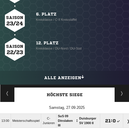
6. PLATZ
SAISON
Kreisklasse / C-II Kreisstaffel
23/24
12. PLATZ
SAISON
Kreisklasse / DU-Nord / DU-Süd
22/23
ALLE ANZEIGEN
HÖCHSTE SIEGE
Samstag, 27.09.2025
SuS 09
C-
Duisburger
:

:

13:00
Meisterschaftsspiel
Dinslaken
Junioren
SV 1900 II
III