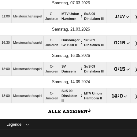
Samstag, 07.03.2026
C-
MTV Union
SuS 09
:

:

11:00
Meisterschaftsspiel
Junioren
Hamborn
Dinslaken III
Samstag, 21.03.2026
C-
Duisburger
SuS 09
:

:

16:30
Meisterschaftsspiel
Junioren
SV 1900 II
Dinslaken III
Samstag, 16.05.2026
C-
SV
SuS 09
:

:

18:00
Meisterschaftsspiel
Junioren
Duissern
Dinslaken III
Samstag, 14.09.2024
SuS 09
C-
MTV Union
:

:

13:00
Meisterschaftsspiel
Dinslaken
Junioren
Hamborn II
III
ALLE ANZEIGEN
Legende