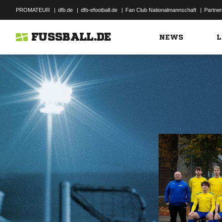
PROMATEUR
|
dfb.de
|
dfb-efootball.de
|
Fan Club Nationalmannschaft
|
Partner
FUSSBALL.DE
NEWS
L