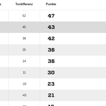
s
Tordifferenz
Punkte
47
52
43
45
42
39
36
25
36
14
30
11
23
-10
21
-43