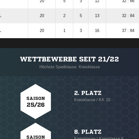
20
5
3
12
32 : 66
.
20
2
5
13
32 : 84
.
20
1
3
16
37 : 84
WETTBEWERBE SEIT 21/22
Höchste Spielklasse: Kreisklasse
2. PLATZ
SAISON
Kreisklasse / KK 10
25/26
8. PLATZ
SAISON
Kreisklasse / Kreisklasse 6