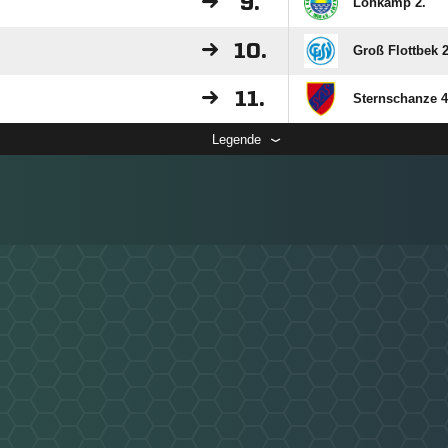
9.
Lohkamp 2.
10.
Groß Flottbek 2
11.
Sternschanze 4
Legende