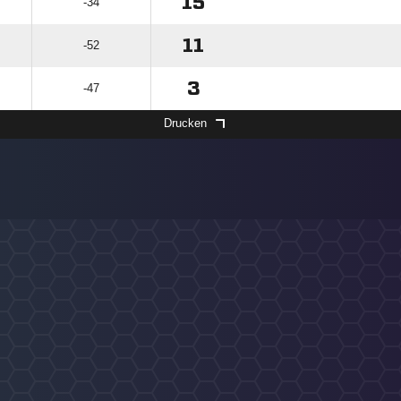
15
-34
11
-52
3
-47
Drucken