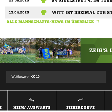
SV EIDELSTEDT 4. IM TO
22.08.2025
WITT IST DREIMAL ZUR S
13.04.2025
ALLE MANNSCHAFTS-NEWS IM ÜBERBLICK
ZEIG'S
ANZEIGE
Wettbewerb:
KK 10
E
HEIM/ AUSWÄRTS
FIEBERKURVE