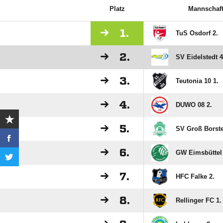
Platz
Mannschaf
1.
TuS Osdorf 2.
2.
SV Eidelstedt 4
3.
Teutonia 10 1.
4.
DUWO 08 2.
5.
SV Groß Borste
6.
GW Eimsbüttel 
7.
HFC Falke 2.
8.
Rellinger FC 1.