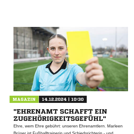
Nachricht an SV Eidelstedt
MAGAZIN
14.12.2024 | 10:30
"EHRENAMT SCHAFFT EIN
ZUGEHÖRIGKEITSGEFÜHL"
Ehre, wem Ehre gebührt: unseren Ehrenamtlern. Marleen
Brüser ist Fußballtrainerin und Schiedsrichterin - und