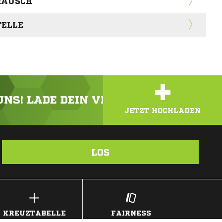
RRAUSCH
TELLE
+
 UNS! LADE DEIN VIDEO ODER FOTO HOC
JETZT HOCHLADEN
LOS
KREUZTABELLE
FAIRNESS