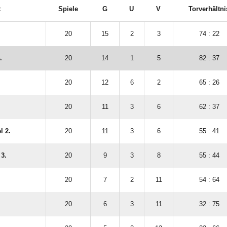
t
Spiele
G
U
V
Torverhältni
20
15
2
3
74 : 22
.
20
14
1
5
82 : 37
20
12
6
2
65 : 26
20
11
3
6
62 : 37
l 2.
20
11
3
6
55 : 41
3.
20
9
3
8
55 : 44
20
7
2
11
54 : 64
20
6
3
11
32 : 75