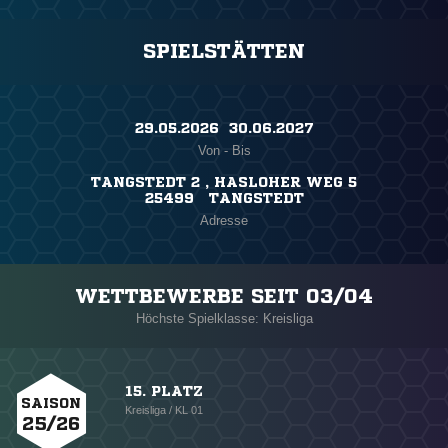
SPIELSTÄTTEN
29.05.2026 ​ 30.06.2027
Von - Bis
TANGSTEDT 2 , HASLOHER WEG 5
25499 TANGSTEDT
Adresse
WETTBEWERBE SEIT 03/04
Höchste Spielklasse: Kreisliga
15. PLATZ
SAISON
Kreisliga / KL 01
25/26