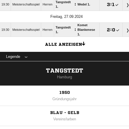
Tangstedt
:

:

19:30
Meisterschaftsspiel
Herren
Wedel 1.
1.
Freitag, 27.09.2024
Komet
Tangstedt
:

:

19:30
Meisterschaftsspiel
Herren
Blankenese
1.
1.
ALLE ANZEIGEN
Legende
TANGSTEDT
Hamburg
1950
Gründungsjahr
BLAU - GELB
Vereinsfarben