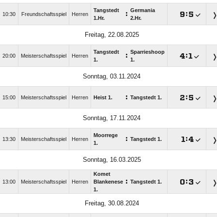
Tangstedt
Germania
:

:

10:30
Freundschaftsspiel
Herren
1.Hr.
2.Hr.
Freitag, 22.08.2025
Tangstedt
Sparrieshoop
:

:

20:00
Meisterschaftsspiel
Herren
1.
1.
Sonntag, 03.11.2024
:

:

15:00
Meisterschaftsspiel
Herren
Heist 1.
Tangstedt 1.
Sonntag, 17.11.2024
Moorrege
:

:

13:30
Meisterschaftsspiel
Herren
Tangstedt 1.
1.
Sonntag, 16.03.2025
Komet
:

:

13:00
Meisterschaftsspiel
Herren
Blankenese
Tangstedt 1.
1.
Freitag, 30.08.2024