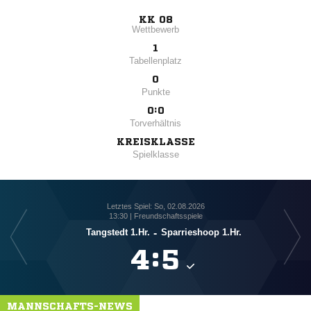
KK 08
Wettbewerb
1
Tabellenplatz
0
Punkte
0:0
Torverhältnis
KREISKLASSE
Spielklasse
Letztes Spiel: So, 02.08.2026
13:30 | Freundschaftsspiele
Tangstedt 1.Hr.
-
Sparrieshoop 1.Hr.

:

MANNSCHAFTS-NEWS