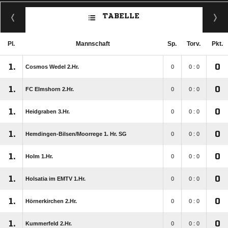
TABELLE
Pl.
Mannschaft
Sp.
Torv.
Pkt.
1.
0
Cosmos Wedel 2.Hr.
0
0 : 0
1.
0
FC Elmshorn 2.Hr.
0
0 : 0
1.
0
Heidgraben 3.Hr.
0
0 : 0
1.
0
Hemdingen-Bilsen/​Moorrege 1. Hr. SG
0
0 : 0
1.
0
Holm 1.Hr.
0
0 : 0
1.
0
Holsatia im EMTV 1.Hr.
0
0 : 0
1.
0
Hörnerkirchen 2.Hr.
0
0 : 0
1.
0
Kummerfeld 2.Hr.
0
0 : 0