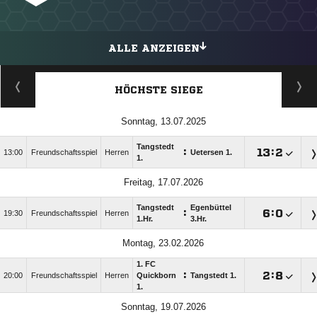
ALLE ANZEIGEN
HÖCHSTE SIEGE
Sonntag, 13.07.2025
Tangstedt
:

:

13:00
Freundschaftsspiel
Herren
Uetersen 1.
1.
Freitag, 17.07.2026
Tangstedt
Egenbüttel
:

:

19:30
Freundschaftsspiel
Herren
1.Hr.
3.Hr.
Montag, 23.02.2026
1. FC
:

:

20:00
Freundschaftsspiel
Herren
Quickborn
Tangstedt 1.
1.
Sonntag, 19.07.2026