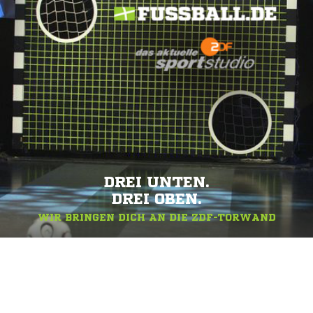
DREI UNTEN.
DREI OBEN.
WIR BRINGEN DICH AN DIE ZDF-TORWAND