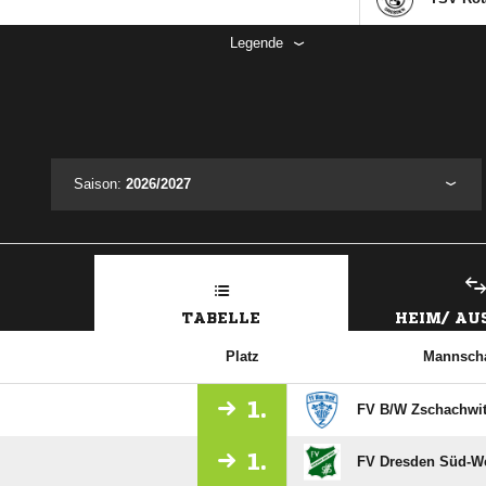
Legende
Saison:
2026/2027
TABELLE
HEIM/ A
Platz
Mannscha
1.
FV B/​W Zschachwit
1.
FV Dresden Süd-We