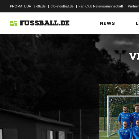
PROMATEUR
|
dfb.de
|
dfb-efootball.de
|
Fan Club Nationalmannschaft
|
Partner
FUSSBALL.DE
NEWS
L
V