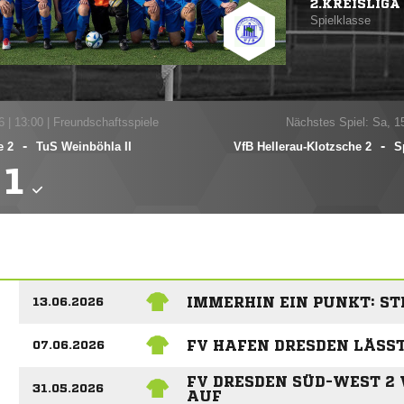
2.KREISLIGA 
Spielklasse
6
|
13:00 | Freundschaftsspiele
Nächstes Spiel: Sa, 1
-
-
e 2
TuS Weinböhla II
VfB Hellerau-Klotzsche 2
S

IMMERHIN EIN PUNKT: ST
13.06.2026
FV HAFEN DRESDEN LÄSS
07.06.2026
FV DRESDEN SÜD-WEST 2
31.05.2026
AUF