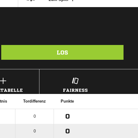
LOS
TABELLE
FAIRNESS
tnis
Tordifferenz
Punkte
0
0
0
0