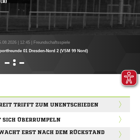
(B)
5.08.2026
|
12:45 | Freundschaftsspiele
portfreunde 01 Dresden-Nord 2 (VSM 99 Nord)
:


REIT TRIFFT ZUM UNENTSCHIEDEN
T SICH ÜBERRUMPELN
 WACHT ERST NACH DEM RÜCKSTAND