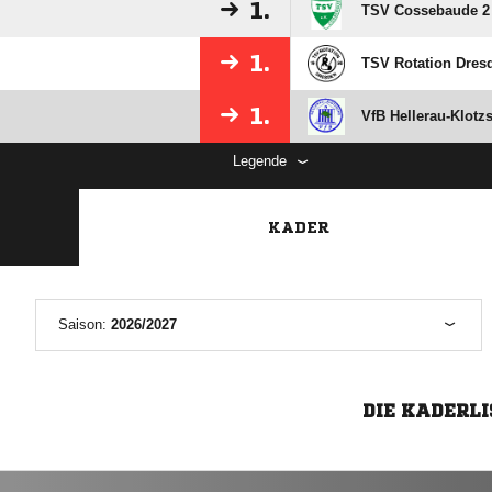
1.
TSV Cossebaude 2
1.
TSV Rotation Dres
1.
VfB Hellerau-Klotz
Legende
KADER
Saison:
2026/2027
DIE KADERLI