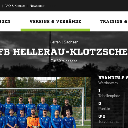
|
FAQ & Kontakt
|
Newsletter
Link
IGEN
VEREINE & VERBÄNDE
TRAINING &
Herren
|
Sachsen
FB HELLERAU-KLOTZSCHE
Zur Vereinsseite
BRANDIBLE 
Wettbewerb
1
Tabellenplatz
0
Punkte
0:0
Torverhältnis