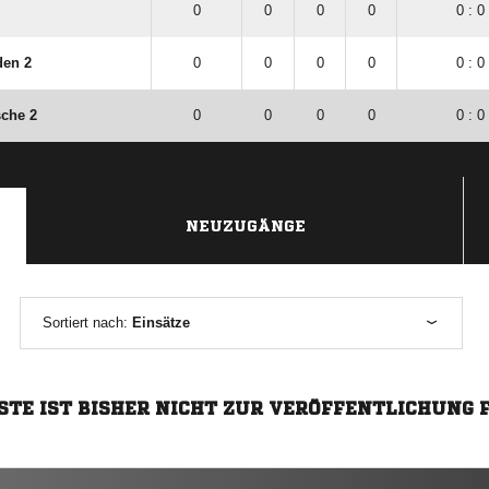
0
0
0
0
0 : 0
den 2
0
0
0
0
0 : 0
sche 2
0
0
0
0
0 : 0
NEUZUGÄNGE
Sortiert nach:
Einsätze
STE IST BISHER NICHT ZUR VERÖFFENTLICHUNG 