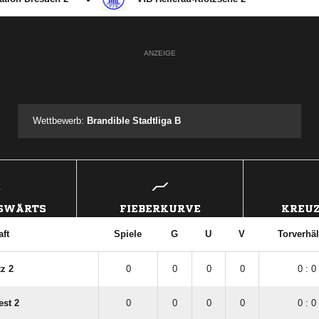
ANZEIGE
Wettbewerb:
Brandible Stadtliga B
USWÄRTS
FIEBERKURVE
KREUZ
ft
Spiele
G
U
V
Torverhäl
z 2
0
0
0
0
0 : 0
st 2
0
0
0
0
0 : 0