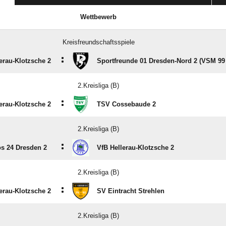
Wettbewerb
Kreisfreundschaftsspiele
:
erau-Klotzsche 2
Sportfreunde 01 Dresden-Nord 2 (VSM 99
2.Kreisliga (B)
:
erau-Klotzsche 2
TSV Cossebaude 2
2.Kreisliga (B)
:
os 24 Dresden 2
VfB Hellerau-Klotzsche 2
2.Kreisliga (B)
:
erau-Klotzsche 2
SV Eintracht Strehlen
2.Kreisliga (B)