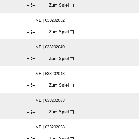

:

Zum Spiel
ME | 633202032

:

Zum Spiel
ME | 633202040

:

Zum Spiel
ME | 633202043

:

Zum Spiel
ME | 633202053

:

Zum Spiel
ME | 633202058

:

Zum Spiel