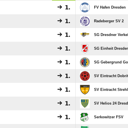
1.
FV Hafen Dresden
1.
Radeberger SV 2
1.
SG Dresdner Verke
1.
SG Einheit Dresden
1.
SG Gebergrund Go
1.
SV Eintracht Dobri
1.
SV Eintracht Streh
1.
SV Helios 24 Dresd
1.
Serkowitzer FSV