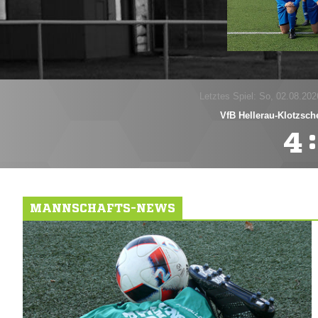
Letztes Spiel: So, 02.08.202
VfB Hellerau-Klotzsch
:

MANNSCHAFTS-NEWS