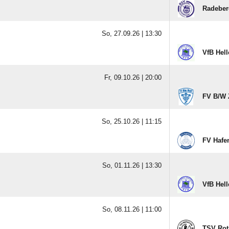
Radeber
So, 27.09.26 |
13:30
VfB Hell
Fr, 09.10.26 |
20:00
FV B/​W
So, 25.10.26 |
11:15
FV Hafe
So, 01.11.26 |
13:30
VfB Hell
So, 08.11.26 |
11:00
TSV Rot