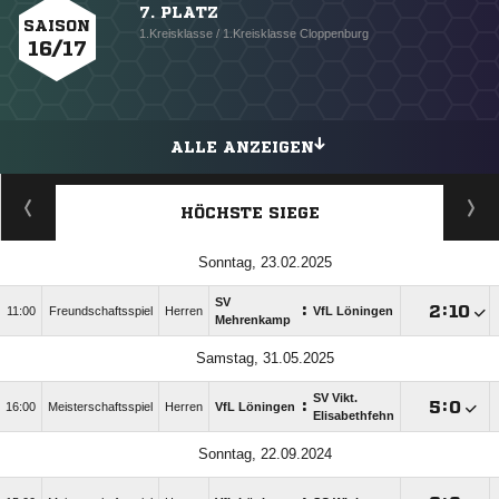
7. PLATZ
SAISON
1.Kreisklasse / 1.Kreisklasse Cloppenburg
16/17
ALLE ANZEIGEN
HÖCHSTE SIEGE
Sonntag, 23.02.2025
SV
:

:

11:00
Freundschaftsspiel
Herren
VfL Löningen
Mehrenkamp
Samstag, 31.05.2025
SV Vikt.
:

:

16:00
Meisterschaftsspiel
Herren
VfL Löningen
Elisabethfehn
Sonntag, 22.09.2024