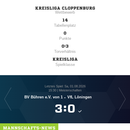
KREISLIGA CLOPPENBURG
Wettbewerb
14
Tabellenplatz
0
Punkte
0:3
Torverhältnis
KREISLIGA
Spielklasse
Letztes Spiel: Sa, 01.08.2026
15:30 | Meisterschaften
BV Bühren e.V. von 1
-
VfL Löningen

:

MANNSCHAFTS-NEWS