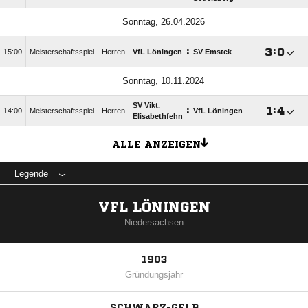
Sonntag, 26.04.2026
:

:

15:00
Meisterschaftsspiel
Herren
VfL Löningen
SV Emstek
Sonntag, 10.11.2024
SV Vikt.
:

:

14:00
Meisterschaftsspiel
Herren
VfL Löningen
Elisabethfehn
ALLE ANZEIGEN
Legende
VFL LÖNINGEN
Niedersachsen
1903
Gründungsjahr
SCHWARZ-GELB