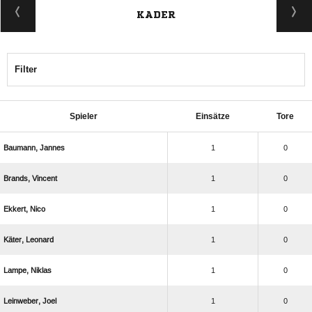
KADER
Filter
Spieler
Einsätze
Tore
 
1
0
 
1
0
 
1
0
 
1
0
 
1
0
 
1
0