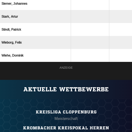
 
 
 
 
 
ANZEIGE
AKTUELLE WETTBEWERBE
KREISLIGA CLOPPENBURG
Meisterschaft
KROMBACHER KREISPOKAL HERREN