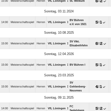
:

:

15:00
Meisterschaftsspiel
Herren
VfL Löningen
SC Winkum
Sonntag, 03.11.2024
BV Bühren
:

:

14:00
Meisterschaftsspiel
Herren
VfL Löningen
e.V. von 1921
Sonntag, 10.08.2025
SV Vikt.
:

:

15:00
Meisterschaftsspiel
Herren
VfL Löningen
Elisabethfehn
Sonntag, 12.04.2026
:

:

15:00
Meisterschaftsspiel
Herren
VfL Löningen
BV Bühren I
Sonntag, 23.03.2025
SV
:

:

15:00
Meisterschaftsspiel
Herren
VfL Löningen
Gehlenberg-
Neuvrees
Sonntag, 09.11.2025
FC
:

:

14:00
Meisterschaftsspiel
Herren
VfL Löningen
Sedelsberg