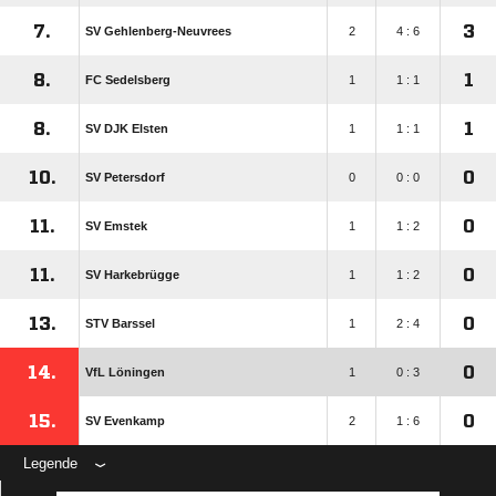
7.
3
SV Gehlenberg-Neuvrees
2
4 : 6
8.
1
FC Sedelsberg
1
1 : 1
8.
1
SV DJK Elsten
1
1 : 1
10.
0
SV Petersdorf
0
0 : 0
11.
0
SV Emstek
1
1 : 2
11.
0
SV Harkebrügge
1
1 : 2
13.
0
STV Barssel
1
2 : 4
14.
0
VfL Löningen
1
0 : 3
15.
0
SV Evenkamp
2
1 : 6
Legende