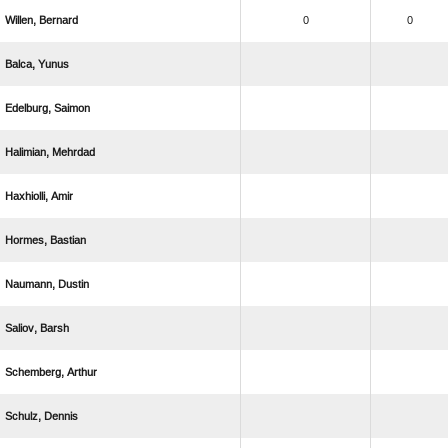
 
0
0
 
 
 
 
 
 
 
 
 