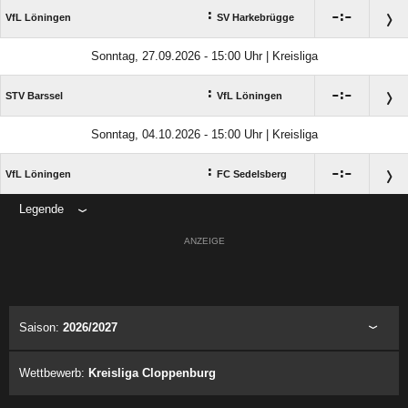
:

:

VfL Löningen
SV Harkebrügge
Sonntag, 27.09.2026 - 15:00 Uhr | Kreisliga
:

:

STV Barssel
VfL Löningen
Sonntag, 04.10.2026 - 15:00 Uhr | Kreisliga
:

:

VfL Löningen
FC Sedelsberg
Legende
ANZEIGE
Saison:
2026/2027
Wettbewerb:
Kreisliga Cloppenburg