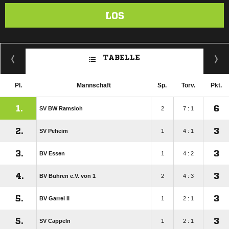
LOS
TABELLE
Pl.
Mannschaft
Sp.
Torv.
Pkt.
1.
6
SV BW Ramsloh
2
7 : 1
2.
3
SV Peheim
1
4 : 1
3.
3
BV Essen
1
4 : 2
4.
3
BV Bühren e.V. von 1
2
4 : 3
5.
3
BV Garrel II
1
2 : 1
5.
3
SV Cappeln
1
2 : 1