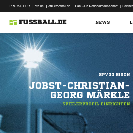
PROMATEUR
|
dfb.de
|
dfb-efootball.de
|
Fan Club Nationalmannschaft
|
Partner
FUSSBALL.DE
NEWS
L
SPVGG BISON
JOBST-CHRISTIAN-
GEORG MÄRKLE
SPIELERPROFIL EINRICHTEN