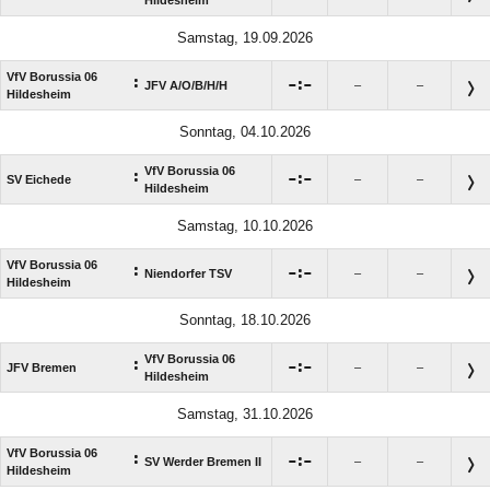
Samstag, 19.09.2026
VfV Borussia 06
:

:

JFV A/​O/​B/​H/​H
–
–
Hildesheim
Sonntag, 04.10.2026
VfV Borussia 06
:

:

SV Eichede
–
–
Hildesheim
Samstag, 10.10.2026
VfV Borussia 06
:

:

Niendorfer TSV
–
–
Hildesheim
Sonntag, 18.10.2026
VfV Borussia 06
:

:

JFV Bremen
–
–
Hildesheim
Samstag, 31.10.2026
VfV Borussia 06
:

:

SV Werder Bremen II
–
–
Hildesheim