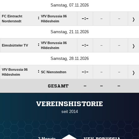
Samstag, 07.11.2026
FC Eintracht
VfV Borussia 06
:

:

–
–
Norderstedt
Hildesheim
Samstag, 21.11.2026
VfV Borussia 06
:

:

Eimsbütteler TV
–
–
Hildesheim
Samstag, 28.11.2026
VfV Borussia 06
:

:

SC Nienstedten
–
–
Hildesheim
GESAMT
–
–
–
ANZEIGE
VEREINSHISTORIE
seit 2014
2 Monate
VFV BORUSSIA