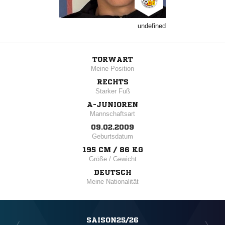
undefined
TORWART
Meine Position
RECHTS
Starker Fuß
A-JUNIOREN
Mannschaftsart
09.02.2009
Geburtsdatum
195 CM / 86 KG
Größe / Gewicht
DEUTSCH
Meine Nationalität
SAISON25/26