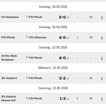
Sonntag, 19.04.2026
:

:

SV Unterhaun
FSV Pfordt
–
90
Sonntag, 26.04.2026
:

:

FSV Pfordt
TSV Ufhausen
1
90
Sonntag, 10.05.2026
SV Rot Weiß
:

:

FSV Pfordt
–
–
Burghaun
Mittwoch, 13.05.2026
:

:

SG Aulatal II
FSV Pfordt
–
45
Samstag, 23.05.2026
SG Asbach/​
:

:

FSV Pfordt
2
90
Hessen Hef