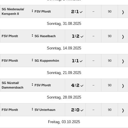
SG Niederaula/​
:

:

FSV Pfordt
–
90
Kerspenh II
Sonntag, 31.08.2025
:

:

FSV Pfordt
SG Haselbach
–
90
Sonntag, 14.09.2025
:

:

FSV Pfordt
SG Kuppenrhön
–
90
Sonntag, 21.09.2025
SG Nüsttal/​
:

:

FSV Pfordt
–
90
Dammersbach
Sonntag, 28.09.2025
:

:

FSV Pfordt
SV Unterhaun
–
90
Freitag, 03.10.2025