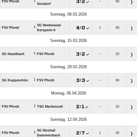
:

:

FSV Pfordt
–
90
Soisdorf
Sonntag, 08.03.2026
SG Niederaula/​
:

:

FSV Pfordt
1
90
Kerspenh II
Sonntag, 15.03.2026
:

:

SG Haselbach
FSV Pfordt
–
20
Sonntag, 29.03.2026
:

:

SG Kuppenrhön
FSV Pfordt
–
90
Montag, 06.04.2026
:

:

FSV Pfordt
TSG Mackenzell
–
32
Sonntag, 12.04.2026
SG Nüsttal/​
:

:

FSV Pfordt
1
45
Dammersbach