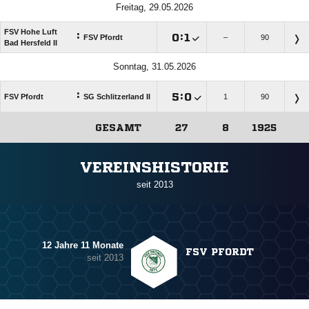
Freitag, 29.05.2026
FSV Hohe Luft
:

:

FSV Pfordt
–
90
Bad Hersfeld II
Sonntag, 31.05.2026
:

:

FSV Pfordt
SG Schlitzerland II
1
90
GESAMT
27
8
1925
ANZEIGE
VEREINSHISTORIE
seit 2013
12 Jahre 11 Monate
FSV PFORDT
seit 2013