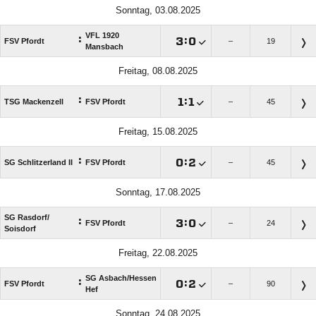
Sonntag, 03.08.2025
VFL 1920
:

:

FSV Pfordt
–
19
Mansbach
Freitag, 08.08.2025
:

:

TSG Mackenzell
FSV Pfordt
–
45
Freitag, 15.08.2025
:

:

SG Schlitzerland II
FSV Pfordt
–
45
Sonntag, 17.08.2025
SG Rasdorf/​
:

:

FSV Pfordt
–
24
Soisdorf
Freitag, 22.08.2025
SG Asbach/​Hessen
:

:

FSV Pfordt
–
90
Hef
Sonntag, 24.08.2025