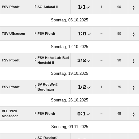
:

:

FSV Pfordt
SG Aulatal II
1
90
Sonntag, 05.10.2025
:

:

TSV Ufhausen
FSV Pfordt
–
90
Sonntag, 12.10.2025
FSV Hohe Luft Bad
:

:

FSV Pfordt
–
90
Hersfeld II
Sonntag, 19.10.2025
SV Rot Weiß
:

:

FSV Pfordt
1
75
Burghaun
Sonntag, 26.10.2025
VFL 1920
:

:

FSV Pfordt
–
45
Mansbach
Sonntag, 09.11.2025
SG Rasdorf/​