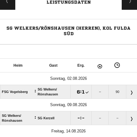
LEISTUNGSDATEN
SG WELKERS/RÖNSHAUSEN (HERREN), KOL FULDA
SÜD
Heim
Gast
Erg.
Sonntag, 02.08.2026
SG Welkers/​
:

:

FSG Vogelsberg
–
90
Rönshausen
Sonntag, 09.08.2026
SG Welkers/​
:

:

SG Kerzell
–
–
Rönshausen
Freitag, 14.08.2026