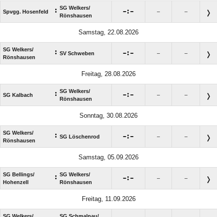
SG Welkers/​
:

:

Spvgg. Hosenfeld
–
–
Rönshausen
Samstag, 22.08.2026
SG Welkers/​
:

:

SV Schweben
–
–
Rönshausen
Freitag, 28.08.2026
SG Welkers/​
:

:

SG Kalbach
–
–
Rönshausen
Sonntag, 30.08.2026
SG Welkers/​
:

:

SG Löschenrod
–
–
Rönshausen
Samstag, 05.09.2026
SG Bellings/​
SG Welkers/​
:

:

–
–
Hohenzell
Rönshausen
Freitag, 11.09.2026
SG Welkers/​
SG Schmalnau/​