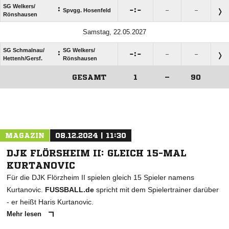
SG Welkers/​
:

:

Spvgg. Hosenfeld
–
–
Rönshausen
Samstag, 22.05.2027
SG Schmalnau/​
SG Welkers/​
:

:

–
–
Hettenh/​Gersf.
Rönshausen
GESAMT
1
–
90
ANZEIGE
MAGAZIN
08.12.2024 | 11:30
DJK FLÖRSHEIM II: GLEICH 15-MAL
KURTANOVIC
Für die DJK Flörzheim II spielen gleich 15 Spieler namens
Kurtanovic.
FUSSBALL.de
spricht mit dem Spielertrainer darüber
- er heißt Haris Kurtanovic.
Mehr lesen