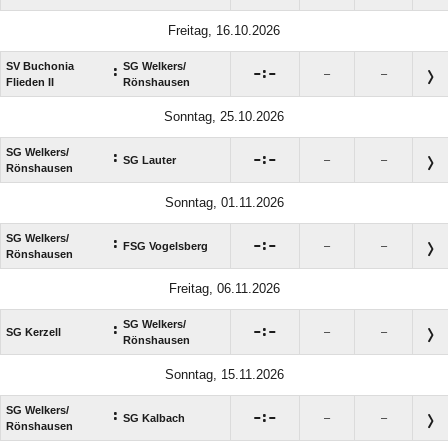
Freitag, 16.10.2026
SV Buchonia
SG Welkers/​
:

:

–
–
Flieden II
Rönshausen
Sonntag, 25.10.2026
SG Welkers/​
:

:

SG Lauter
–
–
Rönshausen
Sonntag, 01.11.2026
SG Welkers/​
:

:

FSG Vogelsberg
–
–
Rönshausen
Freitag, 06.11.2026
SG Welkers/​
:

:

SG Kerzell
–
–
Rönshausen
Sonntag, 15.11.2026
SG Welkers/​
:

:

SG Kalbach
–
–
Rönshausen