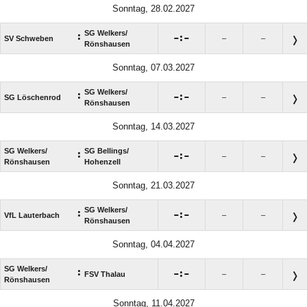
Sonntag, 28.02.2027
SG Welkers/​
:

:

SV Schweben
–
–
Rönshausen
Sonntag, 07.03.2027
SG Welkers/​
:

:

SG Löschenrod
–
–
Rönshausen
Sonntag, 14.03.2027
SG Welkers/​
SG Bellings/​
:

:

–
–
Rönshausen
Hohenzell
Sonntag, 21.03.2027
SG Welkers/​
:

:

VfL Lauterbach
–
–
Rönshausen
Sonntag, 04.04.2027
SG Welkers/​
:

:

FSV Thalau
–
–
Rönshausen
Sonntag, 11.04.2027