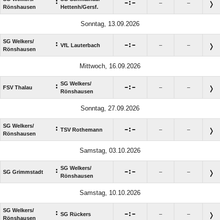
:

:

–
–
Rönshausen
Hettenh/​Gersf.
Sonntag, 13.09.2026
SG Welkers/​
:

:

VfL Lauterbach
–
–
Rönshausen
Mittwoch, 16.09.2026
SG Welkers/​
:

:

FSV Thalau
–
–
Rönshausen
Sonntag, 27.09.2026
SG Welkers/​
:

:

TSV Rothemann
–
–
Rönshausen
Samstag, 03.10.2026
SG Welkers/​
:

:

SG Grimmstadt
–
–
Rönshausen
Samstag, 10.10.2026
SG Welkers/​
:

:

SG Rückers
–
–
Rönshausen