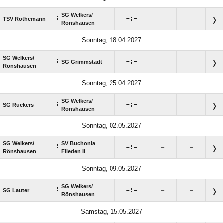
SG Welkers/​
:

:

TSV Rothemann
–
–
Rönshausen
Sonntag, 18.04.2027
SG Welkers/​
:

:

SG Grimmstadt
–
–
Rönshausen
Sonntag, 25.04.2027
SG Welkers/​
:

:

SG Rückers
–
–
Rönshausen
Sonntag, 02.05.2027
SG Welkers/​
SV Buchonia
:

:

–
–
Rönshausen
Flieden II
Sonntag, 09.05.2027
SG Welkers/​
:

:

SG Lauter
–
–
Rönshausen
Samstag, 15.05.2027