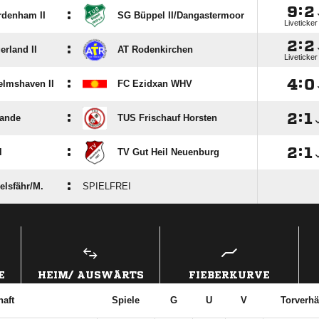

:

:
rdenham II
SG Büppel II/​Dangastermoor
Liveticker

:

:
rland II
AT Rodenkirchen
Liveticker
:

:

elmshaven II
FC Ezidxan WHV
:

:

ande
TUS Frischauf Horsten
:

:

l
TV Gut Heil Neuenburg
:
lsfähr/​M.
SPIELFREI
ANZEIGE
E
HEIM/ AUSWÄRTS
FIEBERKURVE
aft
Spiele
G
U
V
Torverhä