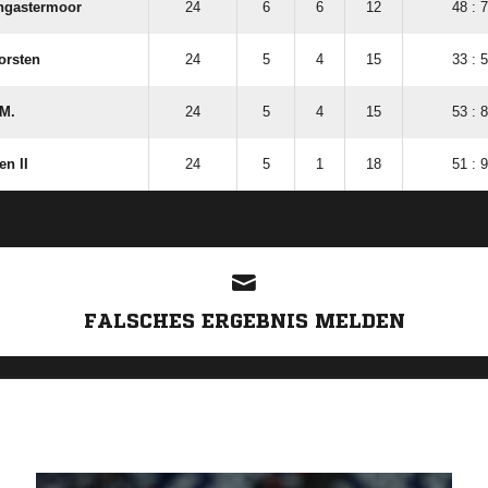
angastermoor
24
6
6
12
48 : 
orsten
24
5
4
15
33 : 
​M.
24
5
4
15
53 : 
n II
24
5
1
18
51 : 
ANZEIGE
FALSCHES ERGEBNIS MELDEN