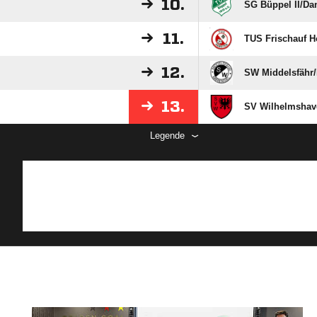
10.
SG Büppel II/​D
11.
TUS Frischauf H
12.
SW Middelsfähr/
13.
SV Wilhelmshave
Legende