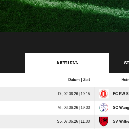
AKTUELL
S
Datum |
Zeit
Hei
  |

FC RW S
  |

SC Wange
  |

SV Wilhe