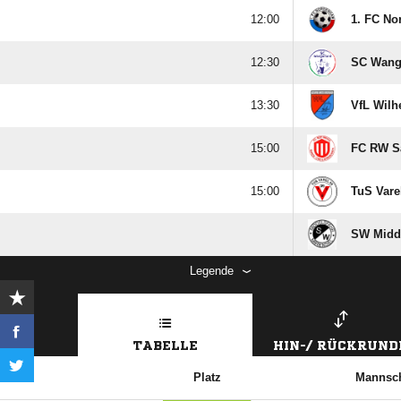

1. FC No

SC Wange

VfL Wilh

FC RW S

TuS Vare
SW Midde
Legende
TABELLE
HIN-/ RÜCKRUND
Platz
Mannsch