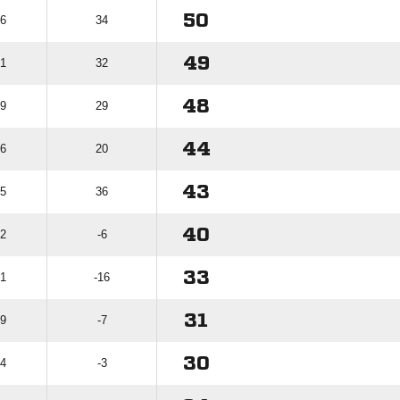
50
36
34
49
41
32
48
39
29
44
36
20
43
35
36
40
62
-6
33
61
-16
31
59
-7
30
54
-3