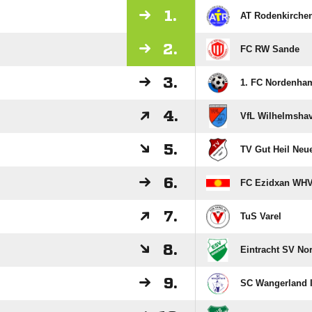
1.
AT Rodenkirche
2.
FC RW Sande
3.
1. FC Nordenham
4.
VfL Wilhelmshav
5.
TV Gut Heil Neu
6.
FC Ezidxan WH
7.
TuS Varel
8.
Eintracht SV No
9.
SC Wangerland I