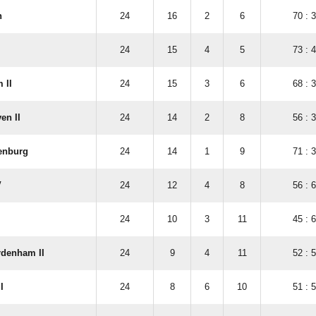
n
24
16
2
6
70 : 
24
15
4
5
73 : 
 II
24
15
3
6
68 : 
en II
24
14
2
8
56 : 
enburg
24
14
1
9
71 : 
V
24
12
4
8
56 : 
24
10
3
11
45 : 
rdenham II
24
9
4
11
52 : 
I
24
8
6
10
51 : 