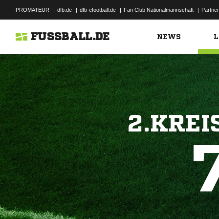
PROMATEUR
|
dfb.de
|
dfb-efootball.de
|
Fan Club Nationalmannschaft
|
Partner
FUSSBALL.DE
NEWS
L
2.KREI