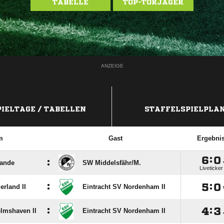
TABELLE
TOP-TORJÄGER
ANZEIGE
PIELTAGE / TABELLEN
STAFFELSPIELPLA
m
Gast
Ergebni

:

:
ande
SW Middelsfähr/​M.
Liveticker
:

:

rland II
Eintracht SV Nordenham II
:

:

lmshaven II
Eintracht SV Nordenham II