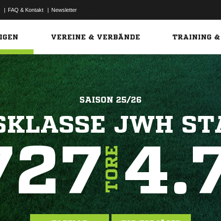
|
FAQ & Kontakt
|
Newsletter
Link
IGEN
VEREINE & VERBÄNDE
TRAINING &
SAISON 25/26
SKLASSE JWH ST
727
4.
TORE