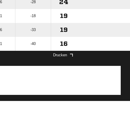
24
76
-28
19
51
-18
19
86
-33
16
91
-40
Drucken