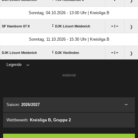
Sonntag, 04.10.2026 - 13:00 Uhr | Kreisliga B
:

:

SF Hamborn 07 II
DJK Lösort Meiderich
Sonntag, 11.10.2026 - 15:30 Uhr | Kreisliga B
:

:

DJK Lösort Meiderich
DJK Vierlinden
Legende
ANZEIGE
Saison:
2026/2027
Wettbewerb:
Kreisliga B, Gruppe 2