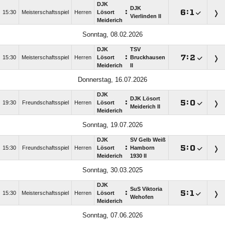
DJK
DJK
:

:

15:30
Meisterschaftsspiel
Herren
Lösort
Vierlinden II
Meiderich
Sonntag, 08.02.2026
DJK
TSV
:

:

15:30
Meisterschaftsspiel
Herren
Lösort
Bruckhausen
Meiderich
II
Donnerstag, 16.07.2026
DJK
DJK Lösort
:

:

19:30
Freundschaftsspiel
Herren
Lösort
Meiderich II
Meiderich
Sonntag, 19.07.2026
DJK
SV Gelb Weiß
:

:

15:30
Freundschaftsspiel
Herren
Lösort
Hamborn
Meiderich
1930 II
Sonntag, 30.03.2025
DJK
SuS Viktoria
:

:

15:30
Meisterschaftsspiel
Herren
Lösort
Wehofen
Meiderich
Sonntag, 07.06.2026