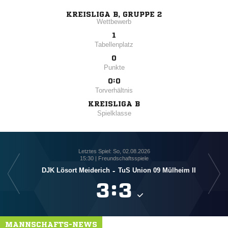
KREISLIGA B, GRUPPE 2
Wettbewerb
1
Tabellenplatz
0
Punkte
0:0
Torverhältnis
KREISLIGA B
Spielklasse
Letztes Spiel: So, 02.08.2026
15:30 | Freundschaftsspiele
DJK Lösort Meiderich
-
TuS Union 09 Mülheim II

:

MANNSCHAFTS-NEWS