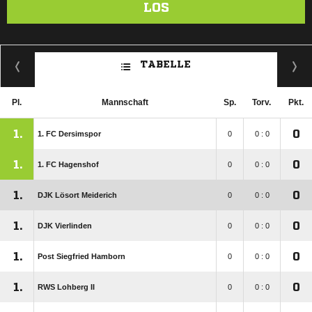
LOS
TABELLE
Pl.
Mannschaft
Sp.
Torv.
Pkt.
1.
0
1. FC Dersimspor
0
0 : 0
1.
0
1. FC Hagenshof
0
0 : 0
1.
0
DJK Lösort Meiderich
0
0 : 0
1.
0
DJK Vierlinden
0
0 : 0
1.
0
Post Siegfried Hamborn
0
0 : 0
1.
0
RWS Lohberg II
0
0 : 0