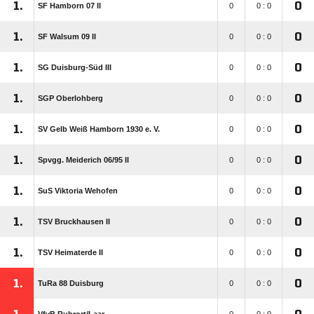
1.
0
SF Hamborn 07 II
0
0 : 0
1.
0
SF Walsum 09 II
0
0 : 0
1.
0
SG Duisburg-Süd III
0
0 : 0
1.
0
SGP Oberlohberg
0
0 : 0
1.
0
SV Gelb Weiß Hamborn 1930 e. V.
0
0 : 0
1.
0
Spvgg. Meiderich 06/​95 II
0
0 : 0
1.
0
SuS Viktoria Wehofen
0
0 : 0
1.
0
TSV Bruckhausen II
0
0 : 0
1.
0
TSV Heimaterde II
0
0 : 0
1.
0
TuRa 88 Duisburg
0
0 : 0