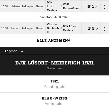
DJK
VfvB
:

:

15:00
Meisterschaftsspiel
Herren
Lösort
Ruhrort/​Laar
Meiderich
Sonntag, 26.01.2025
Viktoria
DJK Lösort
:

:

15:00
Freundschaftsspiel
Herren
Buchholz
Meiderich
III
ALLE ANZEIGEN
Legende
DJK LÖSORT-MEIDERICH 1921
Niederrhein
1921
Gründungsjahr
BLAU-WEISS
Vereinsfarben