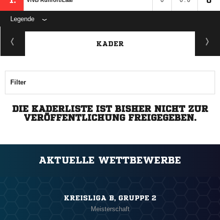
1.
0
VfvB Ruhrort/​Laar
0
0 : 0
Legende
KADER
Filter
DIE KADERLISTE IST BISHER NICHT ZUR
VERÖFFENTLICHUNG FREIGEGEBEN.
AKTUELLE WETTBEWERBE
KREISLIGA B, GRUPPE 2
Meisterschaft