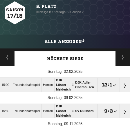
5. PLATZ
SAISON
Kreisliga B / Kreisliga B, Gruppe 2
17/18
ALLE ANZEIGEN
HÖCHSTE SIEGE
Sonntag, 02.02.2025
DJK
DJK Adler
:

:

15:00
Freundschaftsspiel
Herren
Lösort
Oberhausen
Meiderich
Sonntag, 09.02.2025
DJK
:

:

15:30
Freundschaftsspiel
Herren
Lösort
SV Duissern
Meiderich
Sonntag, 09.11.2025