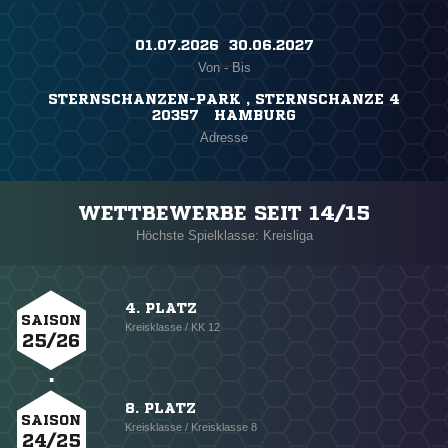
01.07.2026 ​ 30.06.2027
Von - Bis
STERNSCHANZEN-PARK , STERNSCHANZE 4
20357 HAMBURG
Adresse
WETTBEWERBE SEIT 14/15
Höchste Spielklasse: Kreisliga
4. PLATZ
SAISON
Kreisklasse / KK 12
25/26
8. PLATZ
SAISON
Kreisklasse / Kreisklasse 8
24/25