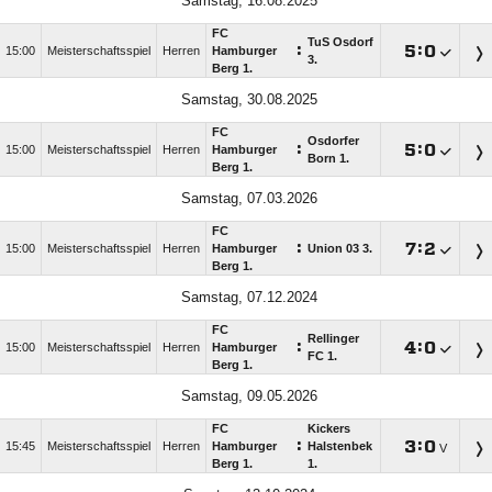
Samstag, 16.08.2025
FC
TuS Osdorf
:

:

15:00
Meisterschaftsspiel
Herren
Hamburger
3.
Berg 1.
Samstag, 30.08.2025
FC
Osdorfer
:

:

15:00
Meisterschaftsspiel
Herren
Hamburger
Born 1.
Berg 1.
Samstag, 07.03.2026
FC
:

:

15:00
Meisterschaftsspiel
Herren
Hamburger
Union 03 3.
Berg 1.
Samstag, 07.12.2024
FC
Rellinger
:

:

15:00
Meisterschaftsspiel
Herren
Hamburger
FC 1.
Berg 1.
Samstag, 09.05.2026
FC
Kickers
:

:

15:45
Meisterschaftsspiel
Herren
Hamburger
Halstenbek
V
Berg 1.
1.