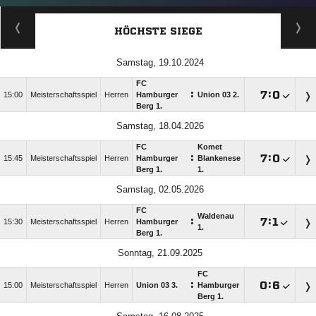
HÖCHSTE SIEGE
Samstag, 19.10.2024
FC
:

:

15:00
Meisterschaftsspiel
Herren
Hamburger
Union 03 2.
Berg 1.
Samstag, 18.04.2026
FC
Komet
:

:

15:45
Meisterschaftsspiel
Herren
Hamburger
Blankenese
Berg 1.
1.
Samstag, 02.05.2026
FC
Waldenau
:

:

15:30
Meisterschaftsspiel
Herren
Hamburger
1.
Berg 1.
Sonntag, 21.09.2025
FC
:

:

15:00
Meisterschaftsspiel
Herren
Union 03 3.
Hamburger
Berg 1.