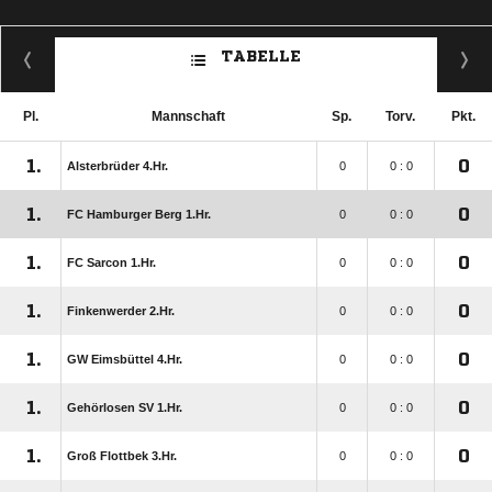
TABELLE
Pl.
Mannschaft
Sp.
Torv.
Pkt.
1.
0
Alsterbrüder 4.Hr.
0
0 : 0
1.
0
FC Hamburger Berg 1.Hr.
0
0 : 0
1.
0
FC Sarcon 1.Hr.
0
0 : 0
1.
0
Finkenwerder 2.Hr.
0
0 : 0
1.
0
GW Eimsbüttel 4.Hr.
0
0 : 0
1.
0
Gehörlosen SV 1.Hr.
0
0 : 0
1.
0
Groß Flottbek 3.Hr.
0
0 : 0