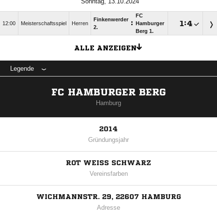
Sonntag, 13.10.2024
FC
Finkenwerder
:

:

12:00
Meisterschaftsspiel
Herren
Hamburger
2.
Berg 1.
ALLE ANZEIGEN
Legende
FC HAMBURGER BERG
Hamburg
2014
Gründungsjahr
ROT WEISS SCHWARZ
Vereinsfarben
WICHMANNSTR. 29, 22607 HAMBURG
Adresse