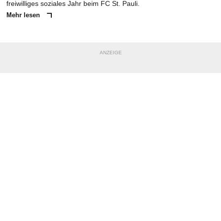
freiwilliges soziales Jahr beim FC St. Pauli.
Mehr lesen
ANZEIGE
NACHRICHT SENDEN
* Pflichtfelder