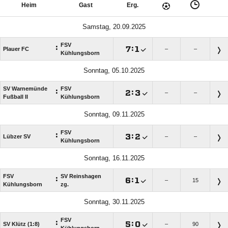
Heim
Gast
Erg.
Samstag, 20.09.2025
FSV
:

:

Plauer FC
–
–
Kühlungsborn
Sonntag, 05.10.2025
SV Warnemünde
FSV
:

:

–
–
Fußball II
Kühlungsborn
Sonntag, 09.11.2025
FSV
:

:

Lübzer SV
–
–
Kühlungsborn
Sonntag, 16.11.2025
FSV
SV Reinshagen
:

:

–
15
Kühlungsborn
zg.
Sonntag, 30.11.2025
FSV
:

:

SV Klütz (1:8)
–
90
Kühlungsborn