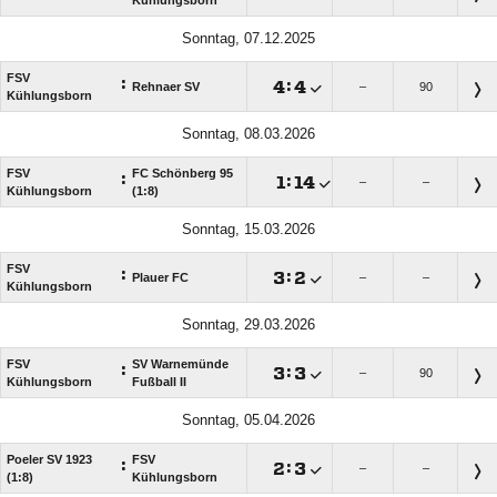
Sonntag, 07.12.2025
FSV
:

:

Rehnaer SV
–
90
Kühlungsborn
Sonntag, 08.03.2026
FSV
FC Schönberg 95
:

:

–
–
Kühlungsborn
(1:8)
Sonntag, 15.03.2026
FSV
:

:

Plauer FC
–
–
Kühlungsborn
Sonntag, 29.03.2026
FSV
SV Warnemünde
:

:

–
90
Kühlungsborn
Fußball II
Sonntag, 05.04.2026
Poeler SV 1923
FSV
:

:

–
–
(1:8)
Kühlungsborn