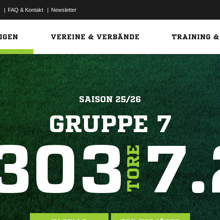
|
FAQ & Kontakt
|
Newsletter
Link
IGEN
VEREINE & VERBÄNDE
TRAINING &
SAISON 25/26
GRUPPE 7
303
7.
TORE