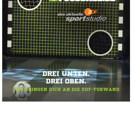
DREI UNTEN.
DREI OBEN.
WIR BRINGEN DICH AN DIE ZDF-TORWAND