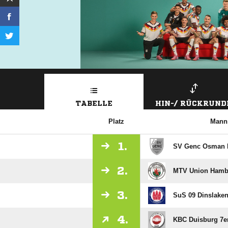
TABELLE
HIN-/ RÜCKRUND
Platz
Manns
1.
SV Genc Osman D
2.
MTV Union Hambo
3.
SuS 09 Dinslaken
4.
KBC Duisburg 7e