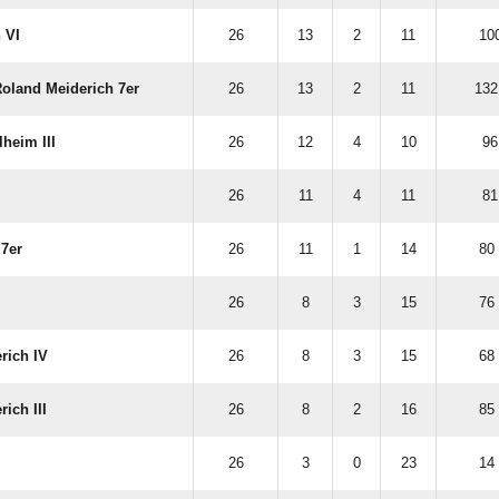
 VI
26
13
2
11
100
oland Meiderich 7er
26
13
2
11
132
heim III
26
12
4
10
96
26
11
4
11
81
7er
26
11
1
14
80 
26
8
3
15
76 
rich IV
26
8
3
15
68 
ich III
26
8
2
16
85 
26
3
0
23
14 