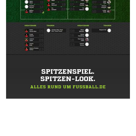
SPITZENSPIEL.
SPITZEN-LOOK.
ALLES RUND UM FUSSBALL.DE