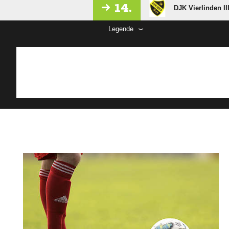
14.
DJK Vierlinden II
Legende