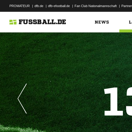
PROMATEUR
|
dfb.de
|
dfb-efootball.de
|
Fan Club Nationalmannschaft
|
Partner
FUSSBALL.DE
NEWS
L
1