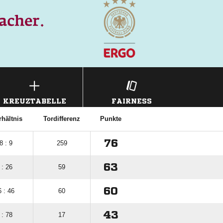
KREUZTABELLE
FAIRNESS
rhältnis
Tordifferenz
Punkte
76
8 : 9
259
63
 : 26
59
60
 : 46
60
43
 : 78
17