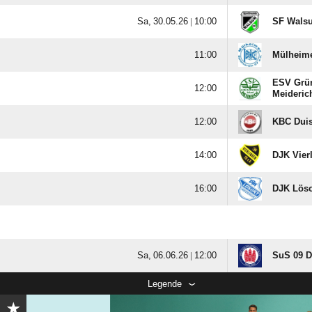
  |

SF Walsu

Mülheime
ESV Grü

Meideric

KBC Duis

DJK Vierl

DJK Löso
  |

SuS 09 D
Legende