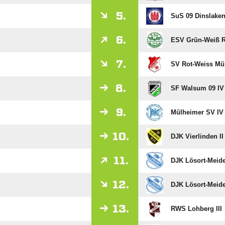
5.
SuS 09 Dinslaken
6.
ESV Grün-Weiß R
7.
SV Rot-Weiss Mül
8.
SF Walsum 09 IV
9.
Mülheimer SV IV 
10.
DJK Vierlinden II
11.
DJK Lösort-Meide
12.
DJK Lösort-Meider
13.
RWS Lohberg III