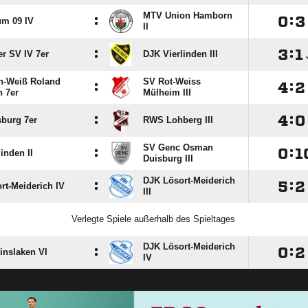
MTV Union Hamborn
:

:

m 09 IV
II
:

:

r SV IV 7er
DJK Vierlinden III
n-Weiß Roland
SV Rot-Weiss
:

:

h 7er
Mülheim III
:

:

burg 7er
RWS Lohberg III
SV Genc Osman
:

:

inden II
Duisburg III
DJK Lösort-Meiderich
:

:

rt-Meiderich IV
III
Verlegte Spiele außerhalb des Spieltages
DJK Lösort-Meiderich
:

:

inslaken VI
IV