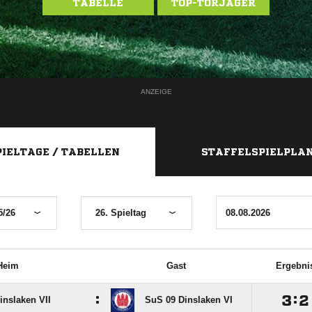
TABELLE
TOP-TORJÄGER
ANZEIGE
PIELTAGE / TABELLEN
STAFFELSPIELPLA
5/26
26. Spieltag
Heim
Gast
Ergebni
:

:

inslaken VII
SuS 09 Dinslaken VI