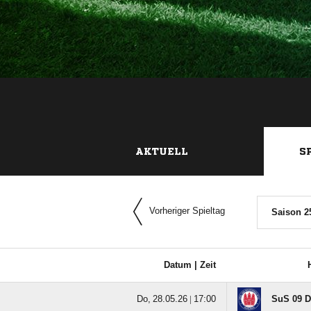
AKTUELL
S
Vorheriger Spieltag
Saison 2
Datum |
Zeit
  |

SuS 09 D