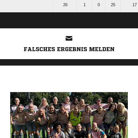
I
26
1
0
25
17 
ANZEIGE
FALSCHES ERGEBNIS MELDEN