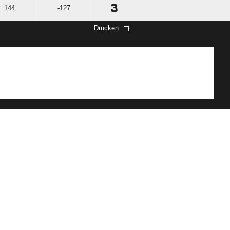
3
: 144
-127
Drucken