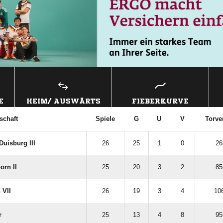
E
HEIM/ AUSWÄRTS
FIEBERKURVE
chaft
Spiele
G
U
V
Torve
uisburg III
26
25
1
0
26
rn II
25
20
3
2
85
 VII
26
19
3
4
106
r
25
13
4
8
95