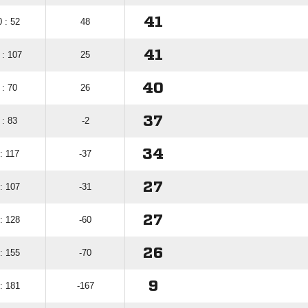
41
 : 52
48
41
 : 107
25
40
 : 70
26
37
 : 83
-2
34
: 117
-37
27
: 107
-31
27
: 128
-60
26
: 155
-70
9
: 181
-167