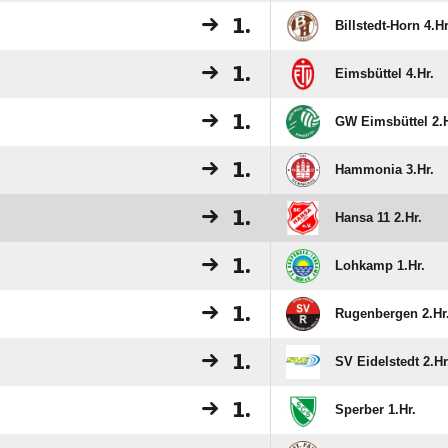
1.
Billstedt-Horn 4.Hr
1.
Eimsbüttel 4.Hr.
1.
GW Eimsbüttel 2.H
1.
Hammonia 3.Hr.
1.
Hansa 11 2.Hr.
1.
Lohkamp 1.Hr.
1.
Rugenbergen 2.Hr
1.
SV Eidelstedt 2.Hr
1.
Sperber 1.Hr.