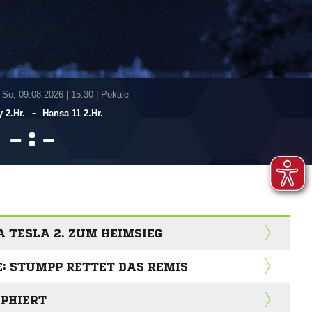
 So, 09.08.2026
|
15:30 | Pokale
-
 2.Hr.
Hansa 11 2.Hr.
:


 TESLA 2. ZUM HEIMSIEG
E: STUMPP RETTET DAS REMIS
PHIERT