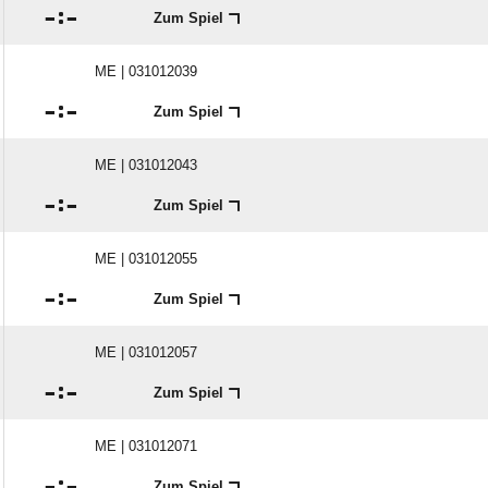

:

Zum Spiel
ME | 031012039

:

Zum Spiel
ME | 031012043

:

Zum Spiel
ME | 031012055

:

Zum Spiel
ME | 031012057

:

Zum Spiel
ME | 031012071

:

Zum Spiel