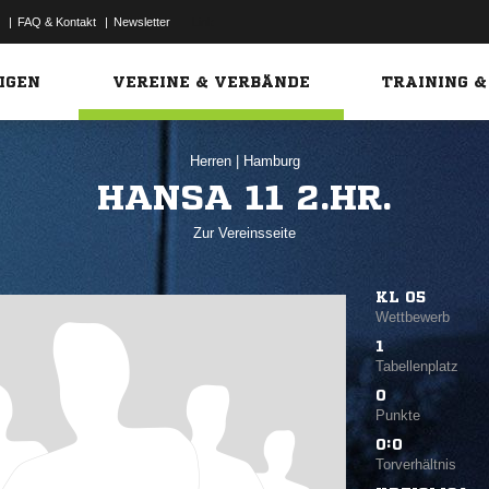
|
FAQ & Kontakt
|
Newsletter
Link
IGEN
VEREINE & VERBÄNDE
TRAINING &
Herren
|
Hamburg
HANSA 11 2.HR.
Zur Vereinsseite
KL 05
Wettbewerb
1
Tabellenplatz
0
Punkte
0:0
Torverhältnis