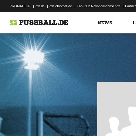
PROMATEUR
|
dfb.de
|
dfb-efootball.de
|
Fan Club Nationalmannschaft
|
Partner
FUSSBALL.DE
NEWS
L