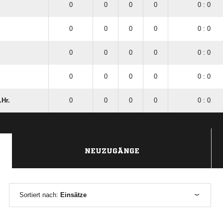
0
0
0
0
0 : 0
0
0
0
0
0 : 0
0
0
0
0
0 : 0
0
0
0
0
0 : 0
.Hr.
0
0
0
0
0 : 0
NEUZUGÄNGE
Sortiert nach:
Einsätze