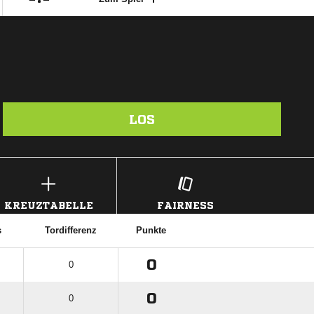
LOS
KREUZTABELLE
FAIRNESS
s
Tordifferenz
Punkte
0
0
0
0