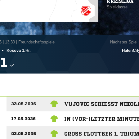
KREISLIGA
Spielklasse
6
|
13:30 | Freundschaftsspiele
Nächstes Spiel:
-
Kosova 1.Hr.
HafenCity

VUJOVIC SCHIESST NIKOLA
23.05.2026
IN (VOR-)LETZTER MINUT
17.05.2026
GROSS FLOTTBEK 1. TRIUM
03.05.2026