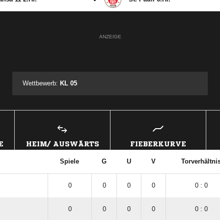
ANZEIGE
Wettbewerb:
KL 05
E
HEIM/ AUSWÄRTS
FIEBERKURVE
Spiele
G
U
V
Torverhältni
0
0
0
0
0 : 0
0
0
0
0
0 : 0