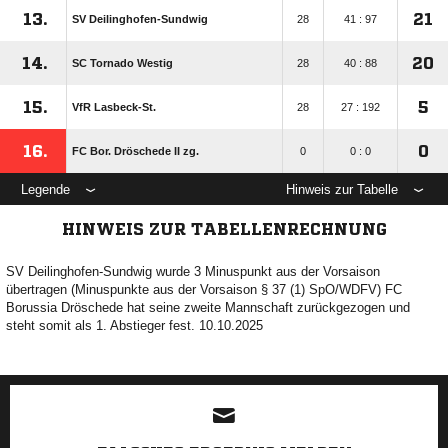
13.
21
SV Deilinghofen-Sundwig
28
41 : 97
14.
20
SC Tornado Westig
28
40 : 88
15.
5
VfR Lasbeck-St.
28
27 : 192
16.
0
FC Bor. Dröschede II zg.
0
0 : 0
Legende
Hinweis zur Tabelle
HINWEIS ZUR TABELLENRECHNUNG
SV Deilinghofen-Sundwig wurde 3 Minuspunkt aus der Vorsaison
übertragen (Minuspunkte aus der Vorsaison § 37 (1) SpO/WDFV) FC
Borussia Dröschede hat seine zweite Mannschaft zurückgezogen und
steht somit als 1. Abstieger fest. 10.10.2025
ANZEIGE