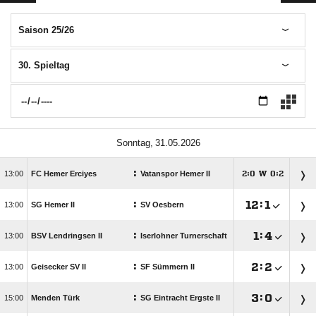
Saison 25/26
30. Spieltag
 
:

FC Hemer Erciyes
Vatanspor Hemer II
:
W
:




:

:


SG Hemer II
SV Oesbern
:

:


BSV Lendringsen II
Iserlohner Turnerschaft
:

:


Geisecker SV II
SF Sümmern II
:

:


Menden Türk
SG Eintracht Ergste II