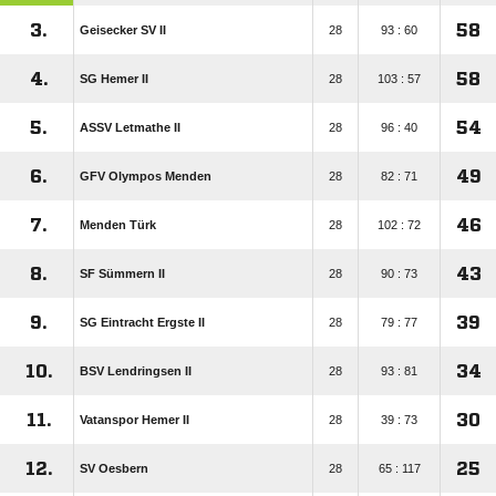
3.
58
Geisecker SV II
28
93 : 60
4.
58
SG Hemer II
28
103 : 57
5.
54
ASSV Letmathe II
28
96 : 40
6.
49
GFV Olympos Menden
28
82 : 71
7.
46
Menden Türk
28
102 : 72
8.
43
SF Sümmern II
28
90 : 73
9.
39
SG Eintracht Ergste II
28
79 : 77
10.
34
BSV Lendringsen II
28
93 : 81
11.
30
Vatanspor Hemer II
28
39 : 73
12.
25
SV Oesbern
28
65 : 117