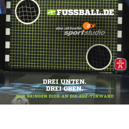
DREI UNTEN.
DREI OBEN.
WIR BRINGEN DICH AN DIE ZDF-TORWAND