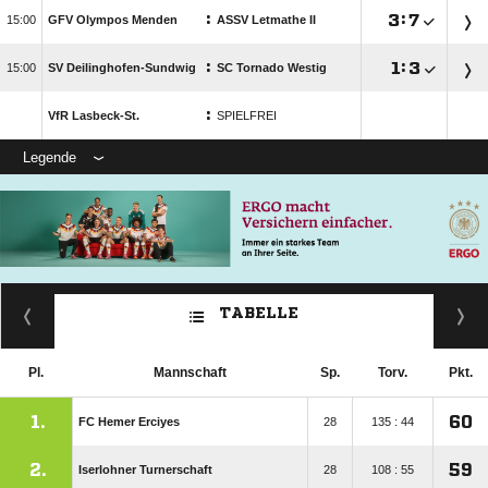
:

:


GFV Olympos Menden
ASSV Letmathe II
:

:


SV Deilinghofen-Sundwig
SC Tornado Westig
:
VfR Lasbeck-St.
SPIELFREI
Legende
TABELLE
Pl.
Mannschaft
Sp.
Torv.
Pkt.
1.
60
FC Hemer Erciyes
28
135 : 44
2.
59
Iserlohner Turnerschaft
28
108 : 55