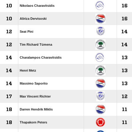
10
16
Nikolaos Charavitsidis
10
16
Aliriza Dervisoski
12
14
Seat Pini
12
14
Tim Richard Tümena
14
13
Charalampos Charavitsidis
14
13
Henri Metz
14
13
Massimo Saporito
17
12
Max Vincent Richter
18
11
Darren Hendrik Miklis
18
11
Thapakorn Peters