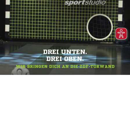
DREI UNTEN.
DREI OBEN.
WIR BRINGEN DICH AN DIE ZDF-TORWAND