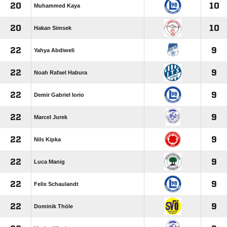
20
10
Muhammed Kaya
20
10
Hakan Simsek
22
9
Yahya Abdiweli
22
9
Noah Rafael Habura
22
9
Demir Gabriel Iorio
22
9
Marcel Jurek
22
9
Nils Kipka
22
9
Luca Manig
22
9
Felix Schaulandt
22
9
Dominik Thöle