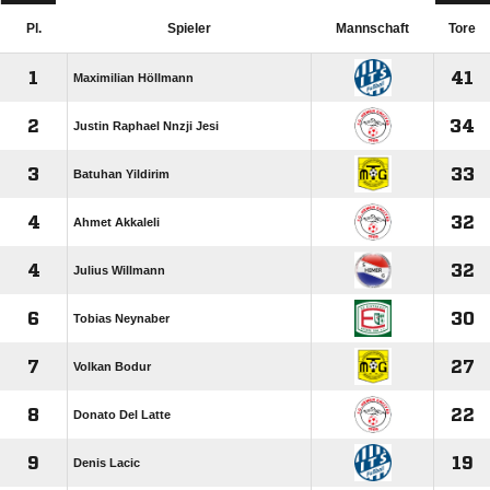
Pl.
Spieler
Mannschaft
Tore
1
41
Maximilian Höllmann
2
34
Justin Raphael Nnzji Jesi
3
33
Batuhan Yildirim
4
32
Ahmet Akkaleli
4
32
Julius Willmann
6
30
Tobias Neynaber
7
27
Volkan Bodur
8
22
Donato Del Latte
9
19
Denis Lacic