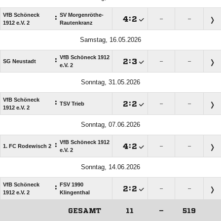
VfB Schöneck
SV Morgenröthe-
:

:

–
–
1912 e.V. 2
Rautenkranz
Samstag, 16.05.2026
VfB Schöneck 1912
:

:

SG Neustadt
–
–
e.V. 2
Sonntag, 31.05.2026
VfB Schöneck
:

:

TSV Trieb
–
–
1912 e.V. 2
Sonntag, 07.06.2026
VfB Schöneck 1912
:

:

1. FC Rodewisch 2
–
–
e.V. 2
Sonntag, 14.06.2026
VfB Schöneck
FSV 1990
:

:

–
–
1912 e.V. 2
Klingenthal
GESAMT
11
–
519