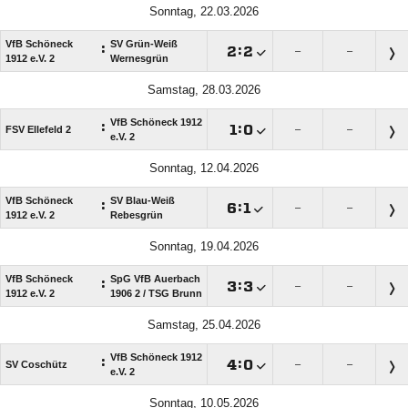
Sonntag, 22.03.2026
VfB Schöneck
SV Grün-Weiß
:

:

–
–
1912 e.V. 2
Wernesgrün
Samstag, 28.03.2026
VfB Schöneck 1912
:

:

FSV Ellefeld 2
–
–
e.V. 2
Sonntag, 12.04.2026
VfB Schöneck
SV Blau-Weiß
:

:

–
–
1912 e.V. 2
Rebesgrün
Sonntag, 19.04.2026
VfB Schöneck
SpG VfB Auerbach
:

:

–
–
1912 e.V. 2
1906 2 /​ TSG Brunn
Samstag, 25.04.2026
VfB Schöneck 1912
:

:

SV Coschütz
–
–
e.V. 2
Sonntag, 10.05.2026