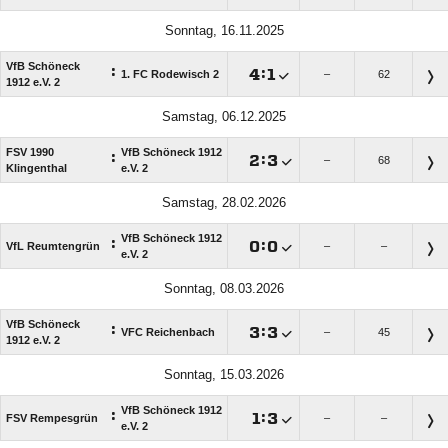
Sonntag, 16.11.2025
VfB Schöneck
:

:

1. FC Rodewisch 2
–
62
1912 e.V. 2
Samstag, 06.12.2025
FSV 1990
VfB Schöneck 1912
:

:

–
68
Klingenthal
e.V. 2
Samstag, 28.02.2026
VfB Schöneck 1912
:

:

VfL Reumtengrün
–
–
e.V. 2
Sonntag, 08.03.2026
VfB Schöneck
:

:

VFC Reichenbach
–
45
1912 e.V. 2
Sonntag, 15.03.2026
VfB Schöneck 1912
:

:

FSV Rempesgrün
–
–
e.V. 2