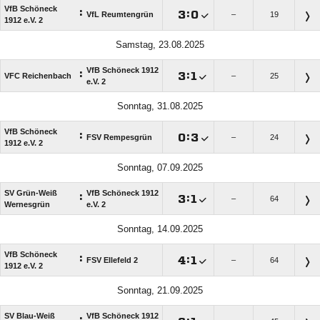
VfB Schöneck
:

:

VfL Reumtengrün
–
19
1912 e.V. 2
Samstag, 23.08.2025
VfB Schöneck 1912
:

:

VFC Reichenbach
–
25
e.V. 2
Sonntag, 31.08.2025
VfB Schöneck
:

:

FSV Rempesgrün
–
24
1912 e.V. 2
Sonntag, 07.09.2025
SV Grün-Weiß
VfB Schöneck 1912
:

:

–
64
Wernesgrün
e.V. 2
Sonntag, 14.09.2025
VfB Schöneck
:

:

FSV Ellefeld 2
–
64
1912 e.V. 2
Sonntag, 21.09.2025
SV Blau-Weiß
VfB Schöneck 1912