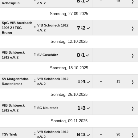
:

:

–
45
Rebesgrün
e.V. 2
Samstag, 27.09.2025
SpG VfB Auerbach
VfB Schöneck 1912
:

:

1906 2 /​ TSG
–
–
e.V. 2
Brunn
Sonntag, 12.10.2025
VfB Schöneck
:

:

SV Coschütz
–
–
1912 e.V. 2
Samstag, 18.10.2025
SV Morgenröthe-
VfB Schöneck 1912
:

:

–
13
Rautenkranz
e.V. 2
Sonntag, 26.10.2025
VfB Schöneck
:

:

SG Neustadt
–
–
1912 e.V. 2
Sonntag, 09.11.2025
VfB Schöneck 1912
:

:

TSV Trieb
–
90
e.V. 2